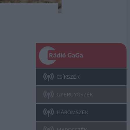
Rádió GaGa
CSÍKSZÉK
GYERGYÓSZÉK
HÁROMSZÉK
MAROSSZÉK