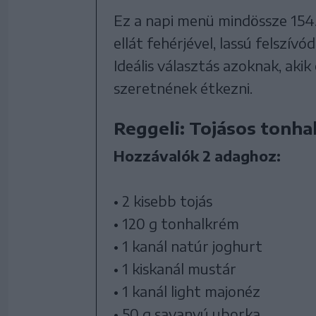
Ez a napi menü mindössze 154
ellát fehérjével, lassú felszív
Ideális választás azoknak, aki
szeretnének étkezni.
Reggeli: Tojásos tonha
Hozzávalók 2 adaghoz:
• 2 kisebb tojás
• 120 g tonhalkrém
• 1 kanál natúr joghurt
• 1 kiskanál mustár
• 1 kanál light majonéz
• 50 g savanyú uborka