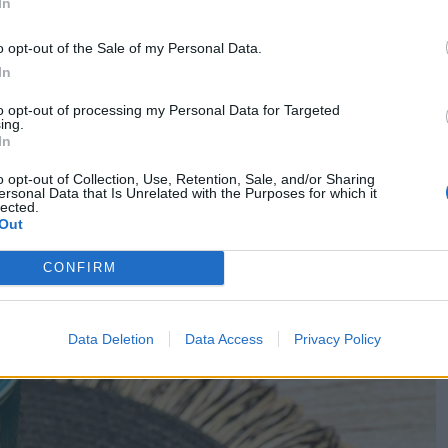
In
o opt-out of the Sale of my Personal Data.
In
to opt-out of processing my Personal Data for Targeted
ing.
In
o opt-out of Collection, Use, Retention, Sale, and/or Sharing
ersonal Data that Is Unrelated with the Purposes for which it
lected.
pelyhes keksz
Out
CONFIRM
Data Deletion
Data Access
Privacy Policy