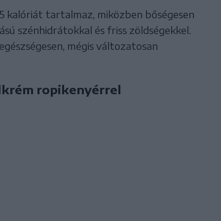
5 kalóriát tartalmaz, miközben bőségesen
ódású szénhidrátokkal és friss zöldségekkel.
k egészségesen, mégis változatosan
lkrém ropikenyérrel