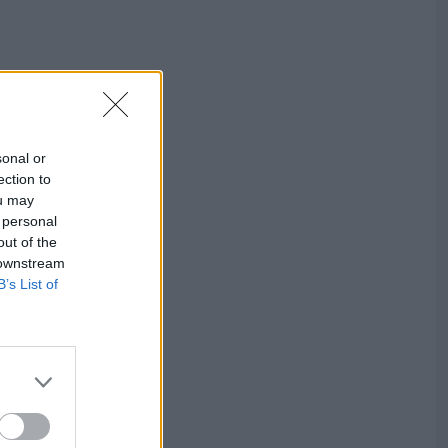
sonal or
ection to
ou may
 personal
out of the
 downstream
B’s List of