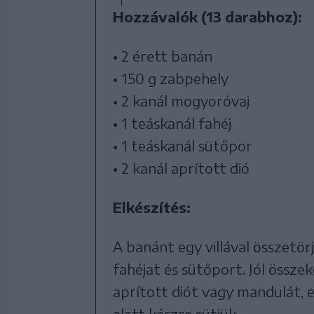
Hozzávalók (13 darabhoz):
• 2 érett banán
• 150 g zabpehely
• 2 kanál mogyoróvaj
• 1 teáskanál fahéj
• 1 teáskanál sütőpor
• 2 kanál aprított dió
Elkészítés:
A banánt egy villával összetö
fahéjat és sütőport. Jól össze
aprított diót vagy mandulát, e
alatt készre sütjük.