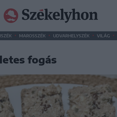
•
•
•
•
SZÉK
MAROSSZÉK
UDVARHELYSZÉK
VILÁG
letes fogás