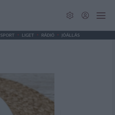
•
•
•
SPORT
LIGET
RÁDIÓ
JÓÁLLÁS