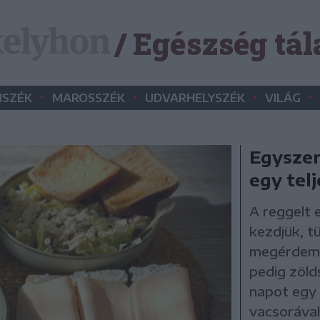
/ Egészség tál
•
•
•
•
SZÉK
MAROSSZÉK
UDVARHELYSZÉK
VILÁG
Egyszer
egy tel
A reggelt 
kezdjük, tü
megérdeme
pedig zöld
napot egy
vacsorával