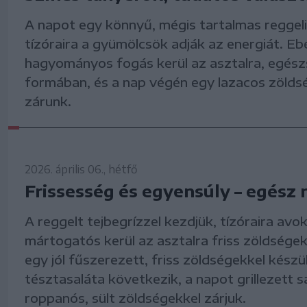
A napot egy könnyű, mégis tartalmas reggeli
tízóraira a gyümölcsök adják az energiát. E
hagyományos fogás kerül az asztalra, egés
formában, és a nap végén egy lazacos zöldsé
zárunk.
2026. április 06., hétfő
Frissesség és egyensúly – egész 
A reggelt tejbegrízzel kezdjük, tízóraira av
mártogatós kerül az asztalra friss zöldsége
egy jól fűszerezett, friss zöldségekkel készü
tésztasaláta következik, a napot grillezett sa
roppanós, sült zöldségekkel zárjuk.