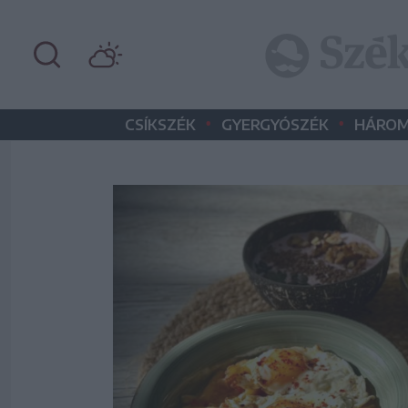
•
•
CSÍKSZÉK
GYERGYÓSZÉK
HÁROM