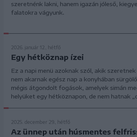
szeretnénk lakni, hanem igazán jóleső, kiegy
falatokra vágyunk.
2026. január 12., hétfő
Egy hétköznap ízei
Ez a napi menü azoknak szól, akik szeretnek j
nem akarnak egész nap a konyhában sürgölőd
mégis átgondolt fogások, amelyek simán meg
helyüket egy hétköznapon, de nem hatnak „d
2025. december 29., hétfő
Az ünnep után húsmentes felfris