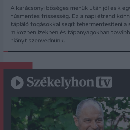
A karácsonyi bőséges menük után jól esik egy
húsmentes frissesség. Ez a napi étrend kön
tápláló fogásokkal segít tehermentesíteni a 
miközben ízekben és tápanyagokban továbbr
hiányt szenvednünk.