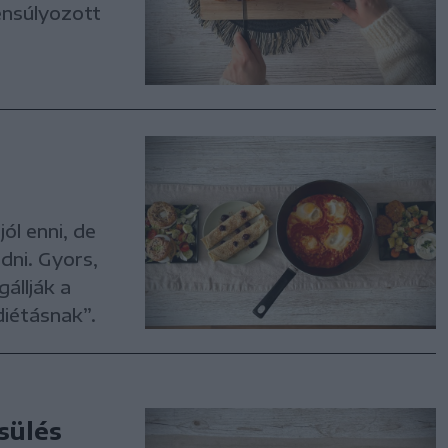
ensúlyozott
ól enni, de
ni. Gyors,
állják a
iétásnak”.
sülés