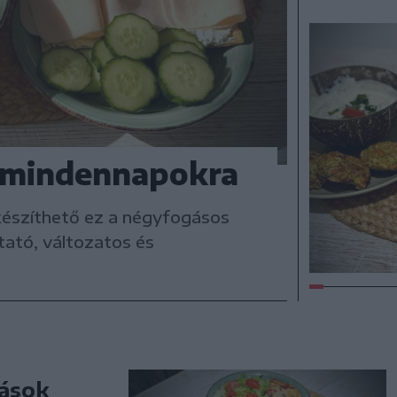
 mindennapokra
készíthető ez a négyfogásos
tató, változatos és
tások