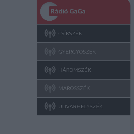
Rádió GaGa
CSÍKSZÉK
GYERGYÓSZÉK
HÁROMSZÉK
MAROSSZÉK
UDVARHELYSZÉK