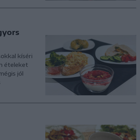
gyors
kkal kíséri
an ételeket
mégis jól
s