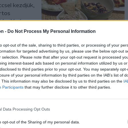
csel kezdjük,
rtos
 ízvilágú,
 egyszerű,
on -
Do Not Process My Personal Information
to opt-out of the sale, sharing to third parties, or processing of your per
formation for targeted advertising by us, please use the below opt-out s
r selection. Please note that after your opt-out request is processed y
eing interest-based ads based on personal information utilized by us or
disclosed to third parties prior to your opt-out. You may separately opt-
losure of your personal information by third parties on the IAB’s list of
. This information may also be disclosed by us to third parties on the
IA
 kenyérrel
Participants
that may further disclose it to other third parties.
l a tányérra,
etkeznek,
burgonya
l Data Processing Opt Outs
o opt-out of the Sharing of my personal data.