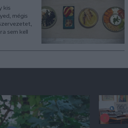
 kis
nyed, mégis
szervezetet,
a sem kell