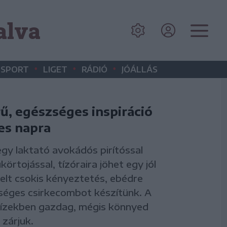
alva
•
•
•
SPORT
LIGET
RÁDIÓ
JÓÁLLÁS
ű, egészséges inspiráció
jes napra
egy laktató avokádós pirítóssal
körtojással, tízóraira jöhet egy jól
lt csokis kényeztetés, ebédre
séges csirkecombot készítünk. A
 ízekben gazdag, mégis könnyed
 zárjuk.