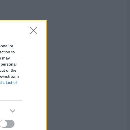
sonal or
ection to
ou may
 personal
out of the
 downstream
B’s List of