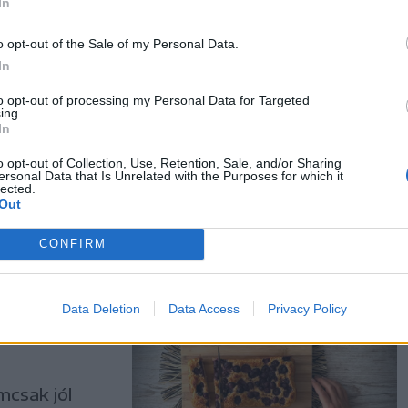
In
o opt-out of the Sale of my Personal Data.
In
rt
to opt-out of processing my Personal Data for Targeted
ing.
In
o opt-out of Collection, Use, Retention, Sale, and/or Sharing
nnyed, friss
ersonal Data that Is Unrelated with the Purposes for which it
lected.
ondolva
Out
ményben sem
CONFIRM
Data Deletion
Data Access
Privacy Policy
mcsak jól