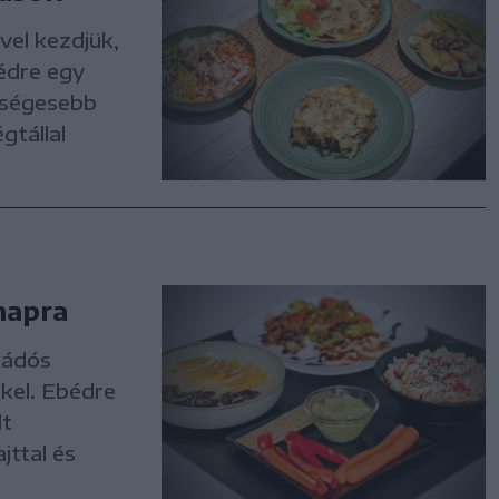
vel kezdjük,
bédre egy
zségesebb
gtállal
napra
okádós
kkel. Ebédre
lt
jttal és