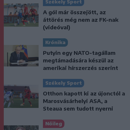
Székely Sport
A gól már összejött, az
áttörés még nem az FK-nak
(videóval)
Krónika
Putyin egy NATO-tagállam
megtámadására készül az
amerikai hírszerzés szerint
Székely Sport
Otthon kapott ki az újonctól a
Marosvásárhelyi ASA, a
Steaua sem tudott nyerni
Nőileg