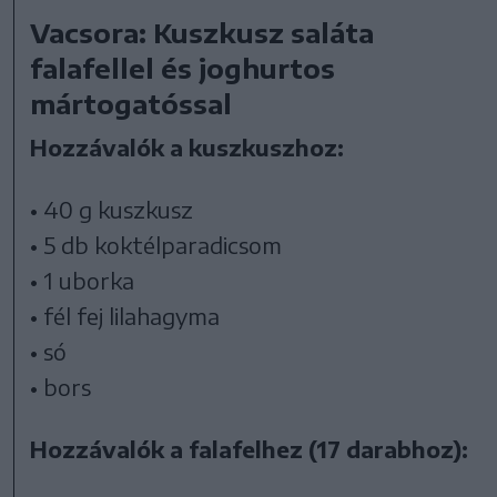
Vacsora: Kuszkusz saláta
falafellel és joghurtos
mártogatóssal
Hozzávalók a kuszkuszhoz:
• 40 g kuszkusz
• 5 db koktélparadicsom
• 1 uborka
• fél fej lilahagyma
• só
• bors
Hozzávalók a falafelhez (17 darabhoz):