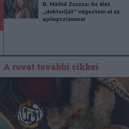
B. Máthé Zsuzsa: Az élet
„doktoriját” végeztem el az
epilepsziámmal
A rovat további cikkei