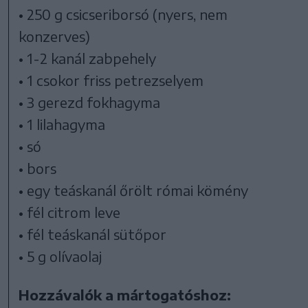
• 250 g csicseriborsó (nyers, nem
konzerves)
• 1-2 kanál zabpehely
• 1 csokor friss petrezselyem
• 3 gerezd fokhagyma
• 1 lilahagyma
• só
• bors
• egy teáskanál őrölt római kömény
• fél citrom leve
• fél teáskanál sütőpor
• 5 g olívaolaj
Hozzávalók a mártogatóshoz: