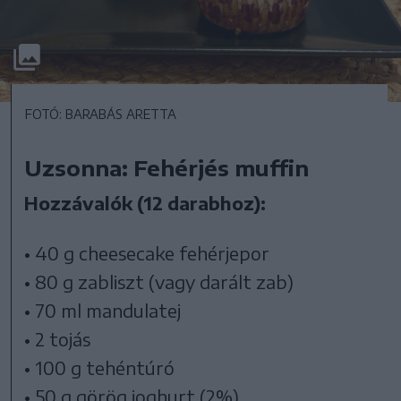
FOTÓ: BARABÁS ARETTA
Uzsonna: Fehérjés muffin
Hozzávalók (12 darabhoz):
• 40 g cheesecake fehérjepor
• 80 g zabliszt (vagy darált zab)
• 70 ml mandulatej
• 2 tojás
• 100 g tehéntúró
• 50 g görög joghurt (2%)