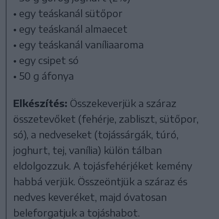
• egy teáskanál sütőpor
• egy teáskanál almaecet
• egy teáskanál vaníliaaroma
• egy csipet só
• 50 g áfonya
Elkészítés:
Összekeverjük a száraz
összetevőket (fehérje, zabliszt, sütőpor,
só), a nedveseket (tojássárgák, túró,
joghurt, tej, vanília) külön tálban
eldolgozzuk. A tojásfehérjéket kemény
habbá verjük. Összeöntjük a száraz és
nedves keveréket, majd óvatosan
beleforgatjuk a tojáshabot.