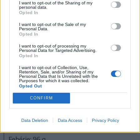
aprítógépbe helyezzük és felaprítjuk, ne
I want to opt-out of the Sharing of my
personal data.
legyen túl krémes, inkább maradjon durva
Opted In
állagú a massza. Golyókat formálunk
I want to opt-out of the Sale of my
Personal Data.
belőle, lefújjuk olajspray-vel, majd
Opted In
airfryarben vagy sütőben 180 Celsius-
I want to opt-out of processing my
fokon 10 perc alatt készre sütjük.
Personal Data for Targeted Advertising.
Opted In
I want to opt-out of Collection, Use,
Tápérték:
Retention, Sale, and/or Sharing of my
Personal Data that Is Unrelated with the
Fehérje: 23,7 g
Purposes for which it was collected.
Opted Out
Szénhidrát: 71,3 g
Zsír: 7,7 g
CONFIRM
Kalória: 457 kcal
Data Deletion
Data Access
Privacy Policy
Napi összesen:
Fehérje: 96 g