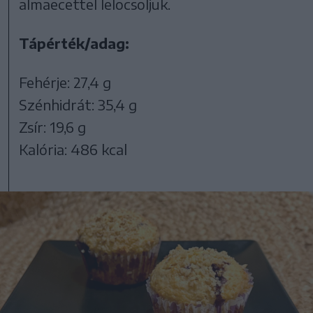
almaecettel lelocsoljuk.
Tápérték/adag:
Fehérje: 27,4 g
Szénhidrát: 35,4 g
Zsír: 19,6 g
Kalória: 486 kcal