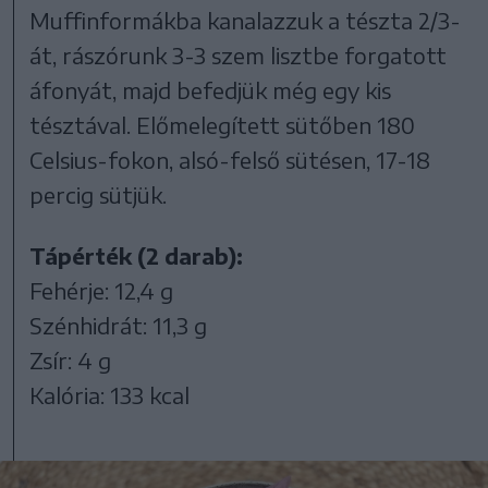
Muffinformákba kanalazzuk a tészta 2/3-
át, rászórunk 3-3 szem lisztbe forgatott
áfonyát, majd befedjük még egy kis
tésztával. Előmelegített sütőben 180
Celsius-fokon, alsó-felső sütésen, 17-18
percig sütjük.
Tápérték (2 darab):
Fehérje: 12,4 g
Szénhidrát: 11,3 g
Zsír: 4 g
Kalória: 133 kcal