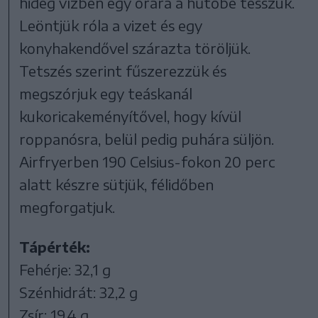
hideg vízben egy órára a hűtőbe tesszük.
Leöntjük róla a vizet és egy
konyhakendővel szárazta töröljük.
Tetszés szerint fűszerezzük és
megszórjuk egy teáskanál
kukoricakeményítővel, hogy kívül
roppanósra, belül pedig puhára süljön.
Airfryerben 190 Celsius-fokon 20 perc
alatt készre sütjük, félidőben
megforgatjuk.
Tápérték:
Fehérje: 32,1 g
Szénhidrát: 32,2 g
Zsír: 19,4 g