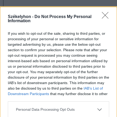
• 50 g görög joghurt
Székelyhon -
Do Not Process My Personal
• 1 kanál citromlé
Information
• 1 kis kanál olívaolaj
If you wish to opt-out of the sale, sharing to third parties, or
• só
processing of your personal or sensitive information for
• bors
targeted advertising by us, please use the below opt-out
section to confirm your selection. Please note that after your
opt-out request is processed you may continue seeing
Elkészítés:
A kuszkuszt pár perc alatt
interest-based ads based on personal information utilized by
us or personal information disclosed to third parties prior to
sós vízben készre főzzük, majd hideg
your opt-out. You may separately opt-out of the further
vízben átmossuk, hogy kihűljön.
disclosure of your personal information by third parties on the
IAB’s list of downstream participants. This information may
Hozzáadjuk a felkockázott paradicsomot,
also be disclosed by us to third parties on the
IAB’s List of
hagymát, valamint a kígyóuborkát, és
Downstream Participants
that may further disclose it to other
third parties.
megsózzuk.
A falafel összes hozzávalóját egy
Personal Data Processing Opt Outs