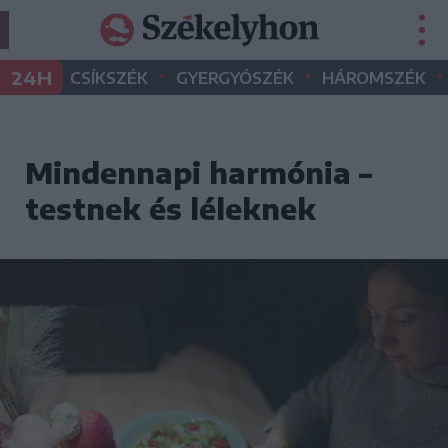
•
•
•
24H
CSÍKSZÉK
GYERGYÓSZÉK
HÁROMSZÉK
Mindennapi harmónia –
testnek és léleknek