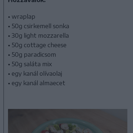
• wraplap
• 50g csirkemell sonka
• 30g light mozzarella
• 50g cottage cheese
• 50g paradicsom
• 50g saláta mix
• egy kanál olívaolaj
• egy kanál almaecet