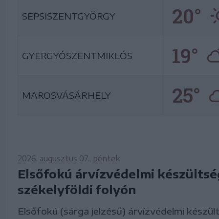
20°
SEPSISZENTGYÖRGY
19°
GYERGYÓSZENTMIKLÓS
25°
MAROSVÁSÁRHELY
2026. augusztus 07., péntek
Elsőfokú árvízvédelmi készültsé
székelyföldi folyón
Elsőfokú (sárga jelzésű) árvízvédelmi készül