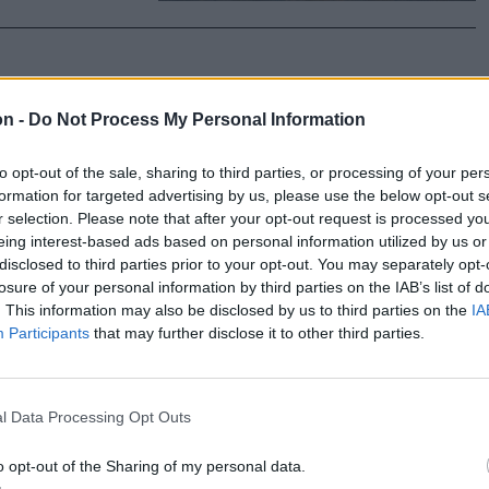
őlhetnek
on -
Do Not Process My Personal Information
to opt-out of the sale, sharing to third parties, or processing of your per
 szerdán
formation for targeted advertising by us, please use the below opt-out s
r selection. Please note that after your opt-out request is processed y
sztásokat,
eing interest-based ads based on personal information utilized by us or
k reggelig
disclosed to third parties prior to your opt-out. You may separately opt-
losure of your personal information by third parties on the IAB’s list of
. This information may also be disclosed by us to third parties on the
IA
Participants
that may further disclose it to other third parties.
l Data Processing Opt Outs
ásodfokú
kelyföldi
o opt-out of the Sharing of my personal data.