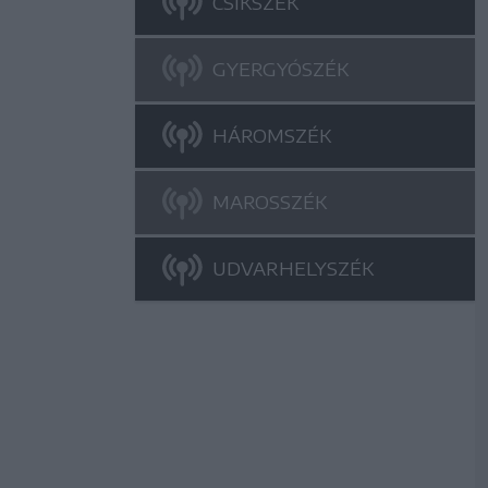
CSÍKSZÉK
GYERGYÓSZÉK
HÁROMSZÉK
MAROSSZÉK
UDVARHELYSZÉK