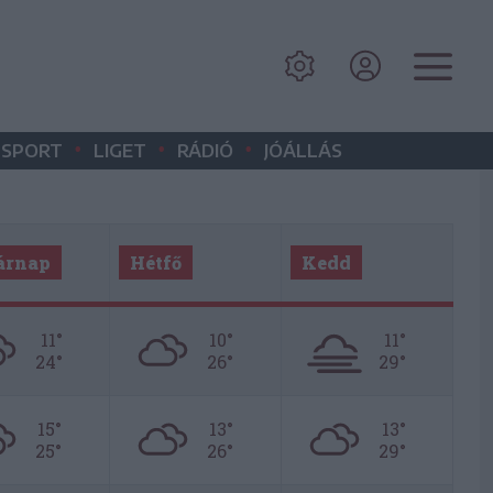
•
•
•
SPORT
LIGET
RÁDIÓ
JÓÁLLÁS
árnap
Hétfő
Kedd
11°
10°
11°
24°
26°
29°
15°
13°
13°
25°
26°
29°