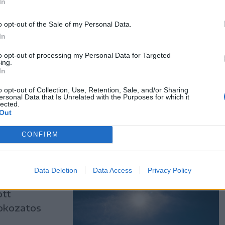
In
o opt-out of the Sale of my Personal Data.
) kedden
In
kat adott ki
 miatt.
to opt-out of processing my Personal Data for Targeted
ing.
ken vörös a
In
o opt-out of Collection, Use, Retention, Sale, and/or Sharing
ersonal Data that Is Unrelated with the Purposes for which it
lected.
Out
CONFIRM
ána
Data Deletion
Data Access
Privacy Policy
ő Románia
ott
fokozatos