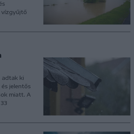
és
 vízgyűjtő
a
 adtak ki
 és jelentős
ok miatt. A
 33