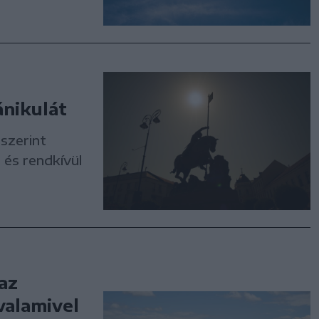
ánikulát
 szerint
 és rendkívül
 az
valamivel