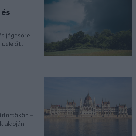
 és
és jégesőre
 délelőtt
sütörtökön –
k alapján