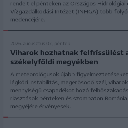
rendelt el pénteken az Országos Hidrológiai 
Vízgazdálkodási Intézet (INHGA) több folyó
medencéjére.
2026. augusztus 07., péntek
Viharok hozhatnak felfrissülést 
székelyföldi megyékben
A meteorológusok újabb figyelmeztetéseket
légköri instabilitás, megerősödő szél, viharok
mennyiségű csapadékot hozó felhőszakadás
riasztások pénteken és szombaton Románia
megyéjére érvényesek.