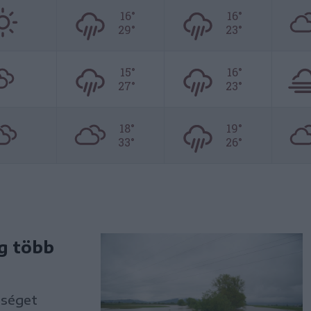
16°
16°
29°
23°
15°
16°
27°
23°
18°
19°
33°
26°
g több
tséget