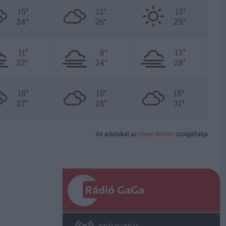
15°
12°
13°
24°
26°
29°
11°
9°
13°
22°
24°
28°
18°
15°
15°
27°
28°
31°
Az adatokat az
Open-Meteo
szolgáltatja
Rádió GaGa