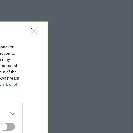
sonal or
ection to
ou may
 personal
out of the
 downstream
B’s List of