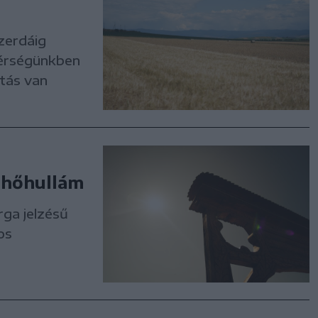
zerdáig
Térségünkben
tás van
a hőhullám
ga jelzésű
os