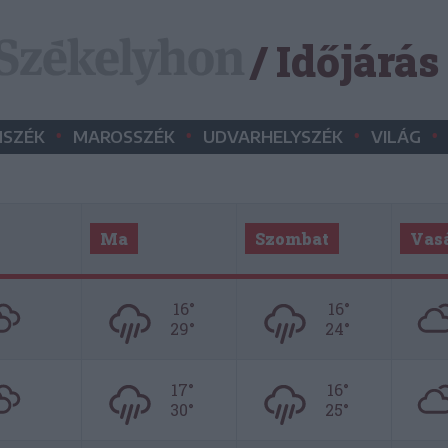
/ Időjárás
•
•
•
•
SZÉK
MAROSSZÉK
UDVARHELYSZÉK
VILÁG
Ma
Szombat
Vas
16°
16°
29°
24°
17°
16°
30°
25°