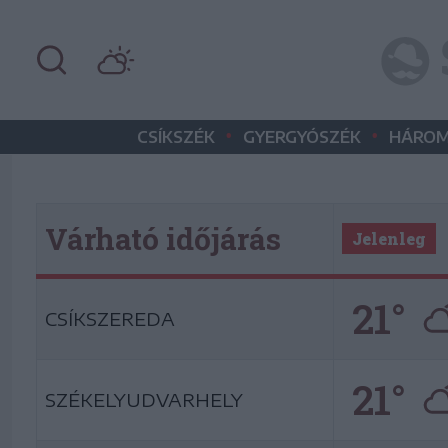
•
•
CSÍKSZÉK
GYERGYÓSZÉK
HÁROM
Várható időjárás
Jelenleg
21°
CSÍKSZEREDA
21°
SZÉKELYUDVARHELY