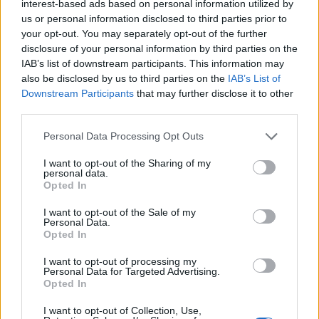
interest-based ads based on personal information utilized by
us or personal information disclosed to third parties prior to
your opt-out. You may separately opt-out of the further
disclosure of your personal information by third parties on the
IAB’s list of downstream participants. This information may
also be disclosed by us to third parties on the
IAB’s List of
Downstream Participants
that may further disclose it to other
third parties.
2026. június 27., szombat
Personal Data Processing Opt Outs
Beterít a hőhullám – jövő hét elején
I want to opt-out of the Sharing of my
is harmadfokú kánikulariasztás
personal data.
Opted In
lesz majdnem az egész országban
I want to opt-out of the Sale of my
Personal Data.
Opted In
I want to opt-out of processing my
Personal Data for Targeted Advertising.
Opted In
I want to opt-out of Collection, Use,