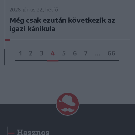
2026. június 22., hétfő
Még csak ezután következik az
igazi kánikula
1
2
3
4
5
6
7
...
66
Hasznos