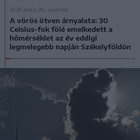
2026. június 28., vasárnap
A vörös ötven árnyalata: 30
Celsius-fok fölé emelkedett a
hőmérséklet az év eddigi
legmelegebb napján Székelyföldön