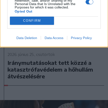
Retention, Sale, and/or Sharing of my
Personal Data that Is Unrelated with the
Purposes for which it was collected.
Opted Out
CONFIRM
Data Deletion
Data Access
Privacy Policy
2026. június 25., csütörtök
Iránymutatásokat tett közzé a
katasztrófavédelem a hőhullám
átvészelésére