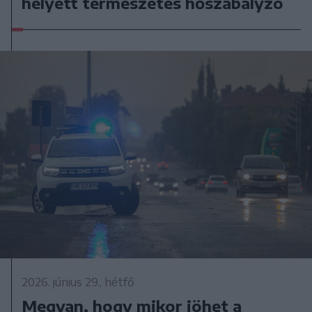
helyett természetes hőszabályzó
2026. június 29., hétfő
Megvan, hogy mikor jöhet a