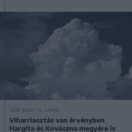
2026. június 24., szerda
Viharriasztás van érvényben
Hargita és Kovászna megyére is