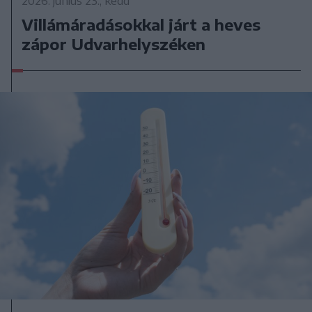
2026. június 23., kedd
Villámáradásokkal járt a heves
zápor Udvarhelyszéken