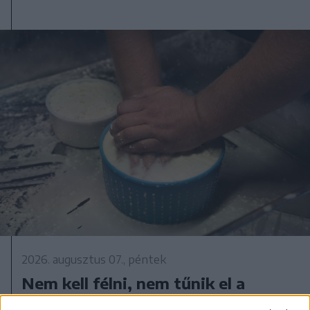
2026. augusztus 07., péntek
Nem kell félni, nem tűnik el a
kecskesajt és juhtúró