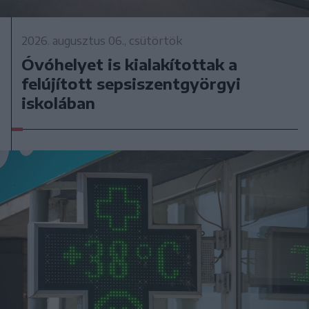
2026. augusztus 06., csütörtök
Óvóhelyet is kialakítottak a
felújított sepsiszentgyörgyi
iskolában