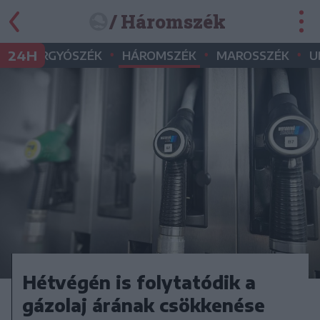
/ Háromszék
•
•
•
•
24H
GYERGYÓSZÉK
HÁROMSZÉK
MAROSSZÉK
U
Hétvégén is folytatódik a
gázolaj árának csökkenése