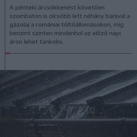
A pénteki árcsökkenést követően
szombaton is olcsóbb lett néhány banival a
gázolaj a romániai töltőállomásokon, míg
benzint szinten mindenhol az előző napi
áron lehet tankolni.