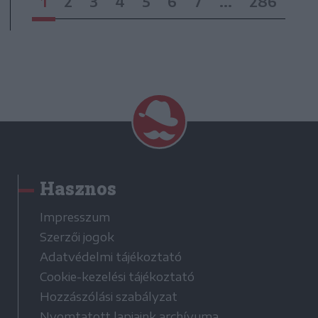
1
2
3
4
5
6
7
...
286
Hasznos
Impresszum
Szerzői jogok
Adatvédelmi tájékoztató
Cookie-kezelési tájékoztató
Hozzászólási szabályzat
Nyomtatott lapjaink archívuma