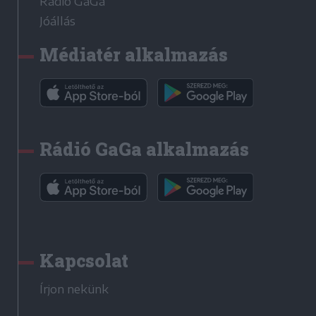
Rádió GaGa
Jóállás
Médiatér alkalmazás
Rádió GaGa alkalmazás
Kapcsolat
Írjon nekünk