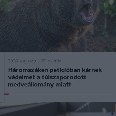
2026. augusztus 05., szerda
Háromszéken petícióban kérnek
védelmet a túlszaporodott
medveállomány miatt