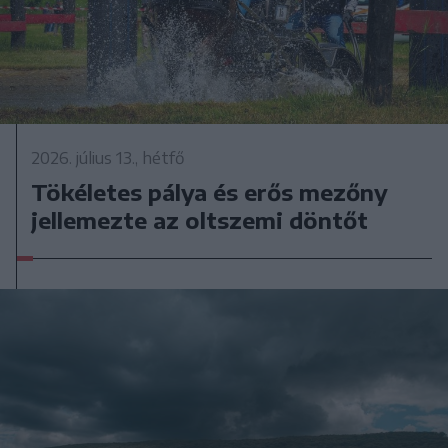
2026. július 13., hétfő
Tökéletes pálya és erős mezőny
jellemezte az oltszemi döntőt