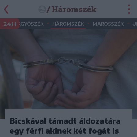
/ Háromszék
•
•
•
•
24H
GYERGYÓSZÉK
HÁROMSZÉK
MAROSSZÉK
U
Bicskával támadt áldozatára
egy férfi akinek két fogát is