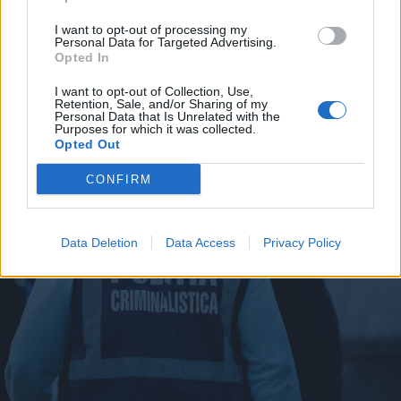
2026. július 14., kedd
I want to opt-out of processing my
Personal Data for Targeted Advertising.
A székelyföldi megyéket is érinti
Opted In
az újabb viharriasztás
I want to opt-out of Collection, Use,
Retention, Sale, and/or Sharing of my
Personal Data that Is Unrelated with the
Purposes for which it was collected.
Opted Out
CONFIRM
Data Deletion
Data Access
Privacy Policy