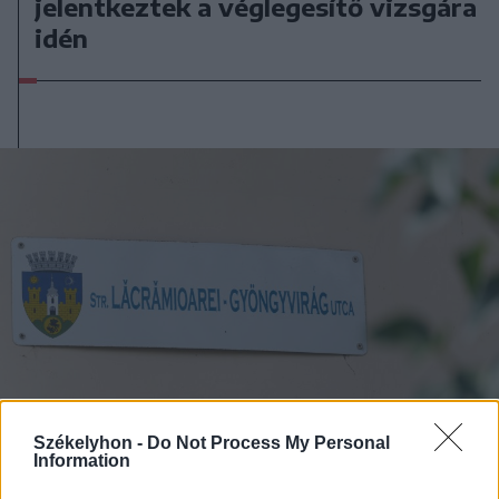
jelentkeztek a véglegesítő vizsgára
idén
Székelyhon -
Do Not Process My Personal
Information