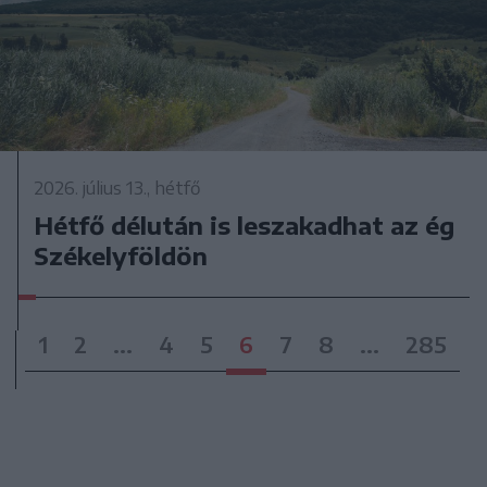
2026. július 13., hétfő
Hétfő délután is leszakadhat az ég
Székelyföldön
1
2
...
4
5
6
7
8
...
285