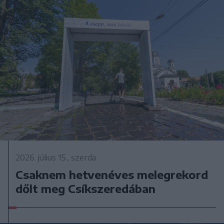
2026. július 15., szerda
Csaknem hetvenéves melegrekord
dőlt meg Csíkszeredában