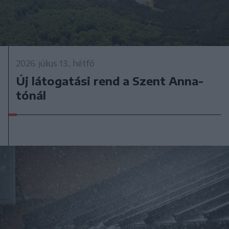
2026. július 13., hétfő
Új látogatási rend a Szent Anna-
tónál