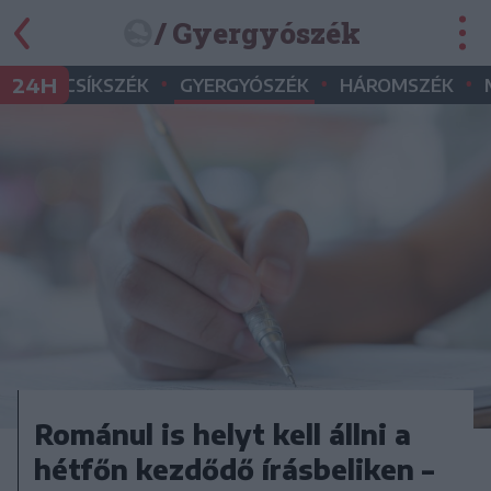
/ Gyergyószék
•
•
•
24H
CSÍKSZÉK
GYERGYÓSZÉK
HÁROMSZÉK
Románul is helyt kell állni a
hétfőn kezdődő írásbeliken –