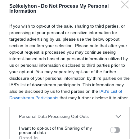
Székelyhon -
Do Not Process My Personal
Information
2026. augusztus 06., csütörtök
If you wish to opt-out of the sale, sharing to third parties, or
Harmadfokú hőségriasztás a
processing of your personal or sensitive information for
nyugati megyékre, másodfokú
targeted advertising by us, please use the below opt-out
viharriasztás Székelyföldre
section to confirm your selection. Please note that after your
opt-out request is processed you may continue seeing
interest-based ads based on personal information utilized by
us or personal information disclosed to third parties prior to
your opt-out. You may separately opt-out of the further
disclosure of your personal information by third parties on the
IAB’s list of downstream participants. This information may
also be disclosed by us to third parties on the
IAB’s List of
Downstream Participants
that may further disclose it to other
third parties.
Personal Data Processing Opt Outs
I want to opt-out of the Sharing of my
personal data.
Opted In