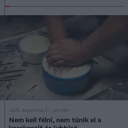
2026. augusztus 07., péntek
Nem kell félni, nem tűnik el a
kecskesajt és juhtúró