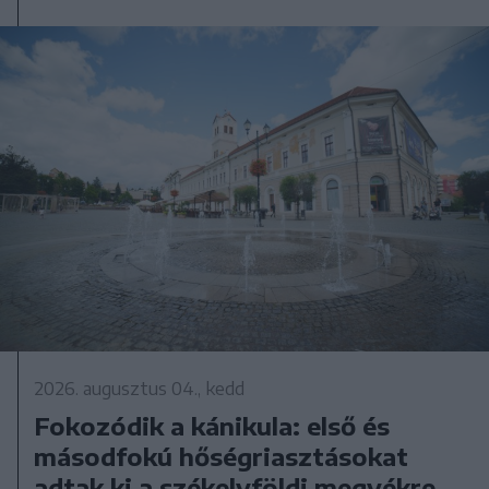
2026. augusztus 04., kedd
Fokozódik a kánikula: első és
másodfokú hőségriasztásokat
adtak ki a székelyföldi megyékre