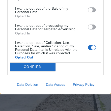
I want to opt-out of the Sale of my
Personal Data.
Opted In
2026. augusztus 06., csütörtök
I want to opt-out of processing my
Personal Data for Targeted Advertising.
Nem a hőhullám okozza a
Opted In
legnagyobb gondot a
I want to opt-out of Collection, Use,
mezőgazdaságban, hanem valami
Retention, Sale, and/or Sharing of my
Personal Data that Is Unrelated with the
egészen más
Purposes for which it was collected.
Opted Out
CONFIRM
Data Deletion
Data Access
Privacy Policy