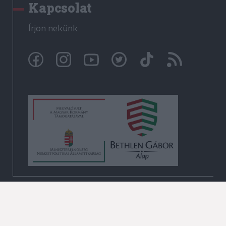
Kapcsolat
Írjon nekünk
© Székelyhon.ro 2009-2026
Minden jog fenntartva!