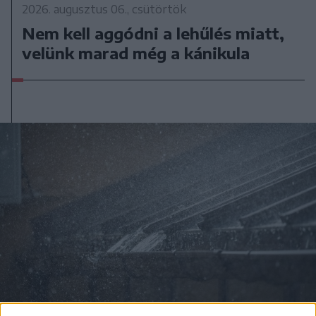
2026. augusztus 06., csütörtök
Nem kell aggódni a lehűlés miatt,
velünk marad még a kánikula