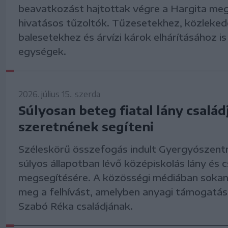
beavatkozást hajtottak végre a Hargita meg
hivatásos tűzoltók. Tűzesetekhez, közleked
balesetekhez és árvízi károk elhárításához is
egységek.
2026. július 15., szerda
Súlyosan beteg fiatal lány csalá
szeretnének segíteni
Széleskörű összefogás indult Gyergyószent
súlyos állapotban lévő középiskolás lány és c
megsegítésére. A közösségi médiában sokan
meg a felhívást, amelyben anyagi támogatás
Szabó Réka családjának.