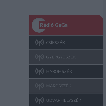
Rádió GaGa
CSÍKSZÉK
GYERGYÓSZÉK
HÁROMSZÉK
MAROSSZÉK
UDVARHELYSZÉK