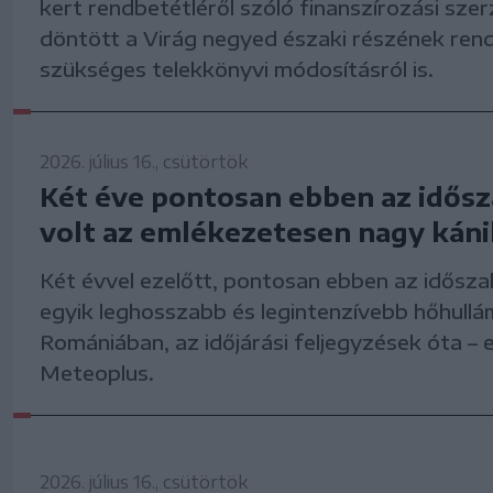
kert rendbetétléről szóló finanszírozási sze
döntött a Virág negyed északi részének re
szükséges telekkönyvi módosításról is.
2026. július 16., csütörtök
Két éve pontosan ebben az idős
volt az emlékezetesen nagy káni
Két évvel ezelőtt, pontosan ebben az idősza
egyik leghosszabb és legintenzívebb hőhullá
Romániában, az időjárási feljegyzések óta – 
Meteoplus.
2026. július 16., csütörtök