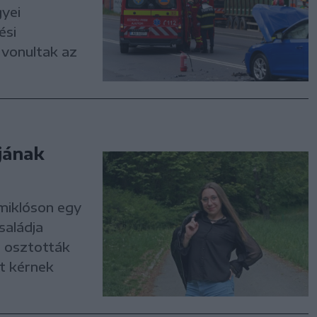
yei
ési
 vonultak az
djának
miklóson egy
saládja
 osztották
t kérnek