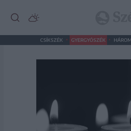
•
•
CSÍKSZÉK
GYERGYÓSZÉK
HÁROM