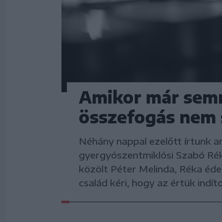
Amikor már sem
összefogás nem s
Néhány nappal ezelőtt írtunk ar
gyergyószentmiklósi Szabó Réká
közölt Péter Melinda, Réka édesa
család kéri, hogy az értük indít