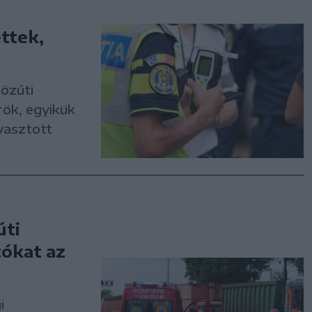
ettek,
közúti
rök, egyikük
gyasztott
úti
tókat az
i