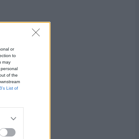
sonal or
ection to
ou may
 personal
out of the
 downstream
B’s List of