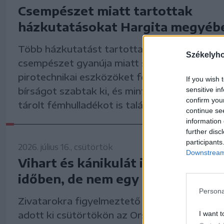
Csempészet miatt tartottak
házkutatásokat Hargita megyéb
Több házkutatást tartottak Hargita megyé
Székelyh
csempészet gyanúja miatt szerdán. A rendő
pirotechnikai eszközöket foglaltak le, több tí
If you wish 
bírságot szabtak ki, és mintegy 35 tonna sza
sensitive in
confirm you
tárolt fémhulladékot is találtak.
continue se
information 
further disc
participants
2026. július 16., csütörtök
Downstream 
Vihart és kánikulát is mondanak
időben, de nem egy helyre
Persona
Zivatarokra figyelmeztető sárga jelzésű ria
adott ki csütörtökön az Országos Meteoroló
I want t