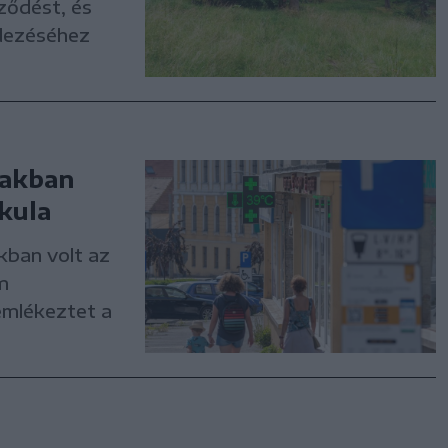
rződést, és
ndezéséhez
zakban
kula
kban volt az
m
emlékeztet a