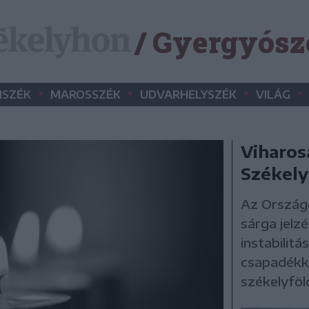
/ Gyergyósz
•
•
•
•
SZÉK
MAROSSZÉK
UDVARHELYSZÉK
VILÁG
Viharos
Székely
Az Ország
sárga jelz
instabilit
csapadékka
székelyföld