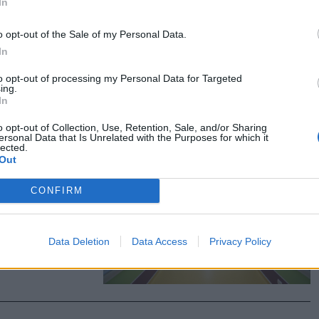
In
eire és több
ánikula
o opt-out of the Sale of my Personal Data.
In
to opt-out of processing my Personal Data for Targeted
ing.
In
o opt-out of Collection, Use, Retention, Sale, and/or Sharing
ető, majd
ersonal Data that Is Unrelated with the Purposes for which it
lected.
yben
Out
CONFIRM
szségügyi
28-án pedig
Data Deletion
Data Access
Privacy Policy
gal indul a