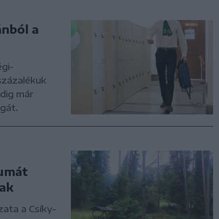
nból a
gi-
százalékuk
edig már
sgát.
tumát
iak
ata a Csíky-