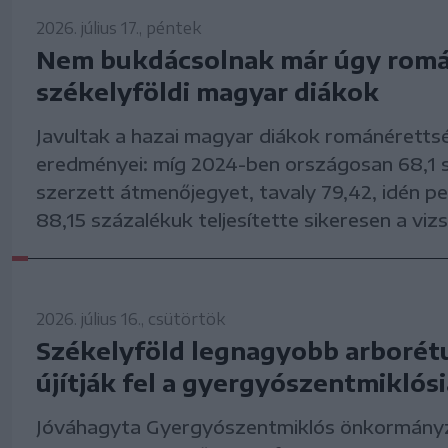
2026. július 17., péntek
Nem bukdácsolnak már úgy romá
székelyföldi magyar diákok
Javultak a hazai magyar diákok románérettsé
eredményei: míg 2024-ben országosan 68,1 
szerzett átmenőjegyet, tavaly 79,42, idén p
88,15 százalékuk teljesítette sikeresen a viz
2026. július 16., csütörtök
Székelyföld legnagyobb arboré
újítják fel a gyergyószentmiklós
Jóváhagyta Gyergyószentmiklós önkormányz