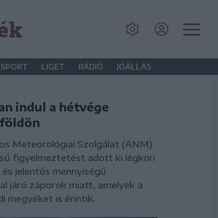
ék
•
•
•
SPORT
LIGET
RÁDIÓ
JÓÁLLÁS
an indul a hétvége
földön
os Meteorológiai Szolgálat (ANM)
ésű figyelmeztetést adott ki légköri
ás és jelentős mennyiségű
l járó záporok miatt, amelyek a
i megyéket is érintik.