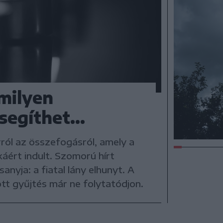
milyen
egíthet...
ról az összefogásról, amely a
ért indult. Szomorú hírt
nyja: a fiatal lány elhunyt. A
ott gyűjtés már ne folytatódjon.