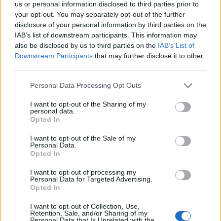
2026. június 16., kedd
us or personal information disclosed to third parties prior to
your opt-out. You may separately opt-out of the further
Nyári didergés Csíkszeredában:
disclosure of your personal information by third parties on the
három fokig esett vissza a
IAB’s list of downstream participants. This information may
hőmérséklet
also be disclosed by us to third parties on the
IAB’s List of
Downstream Participants
that may further disclose it to other
third parties.
Personal Data Processing Opt Outs
I want to opt-out of the Sharing of my
personal data.
Opted In
I want to opt-out of the Sale of my
Personal Data.
Opted In
I want to opt-out of processing my
Personal Data for Targeted Advertising.
Opted In
I want to opt-out of Collection, Use,
Retention, Sale, and/or Sharing of my
Personal Data that Is Unrelated with the