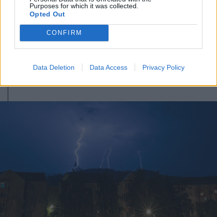
Purposes for which it was collected.
Opted Out
2026. június 15., hétfő
CONFIRM
Ezek lesznek a legmelegebb napok
a kéthetes előrejelzés szerint
Data Deletion
Data Access
Privacy Policy