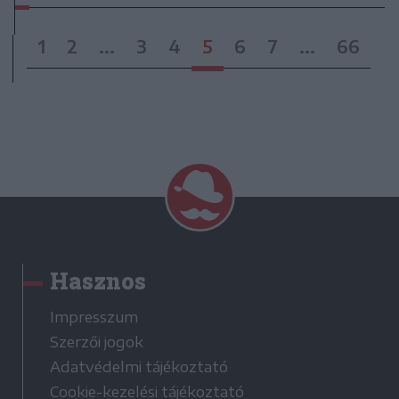
1
2
...
3
4
5
6
7
...
66
Hasznos
Impresszum
Szerzői jogok
Adatvédelmi tájékoztató
Cookie-kezelési tájékoztató