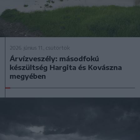
2026. június 11., csütörtök
Árvízveszély: másodfokú
készültség Hargita és Kovászna
megyében