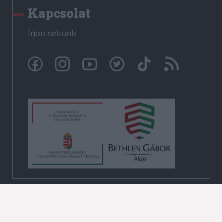
Kapcsolat
Írjon nekünk
© Székelyhon.ro 2009-2026
Minden jog fenntartva!