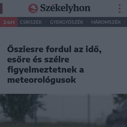
•
•
•
24H
CSÍKSZÉK
GYERGYÓSZÉK
HÁROMSZÉK
Ősziesre fordul az idő,
esőre és szélre
figyelmeztetnek a
meteorológusok