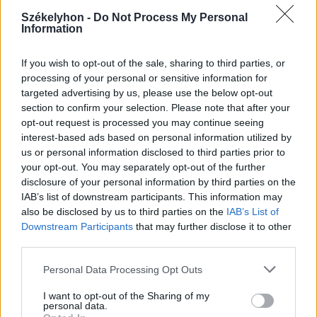
Székelyhon -
Do Not Process My Personal
Information
2026. augusztus 06., csütörtök
If you wish to opt-out of the sale, sharing to third parties, or
processing of your personal or sensitive information for
Esti áramspórolásra kérik a
targeted advertising by us, please use the below opt-out
lakosságot, a vállalatokat és a
section to confirm your selection. Please note that after your
közintézményeket
opt-out request is processed you may continue seeing
interest-based ads based on personal information utilized by
us or personal information disclosed to third parties prior to
your opt-out. You may separately opt-out of the further
disclosure of your personal information by third parties on the
IAB’s list of downstream participants. This information may
also be disclosed by us to third parties on the
IAB’s List of
Downstream Participants
that may further disclose it to other
third parties.
Personal Data Processing Opt Outs
I want to opt-out of the Sharing of my
personal data.