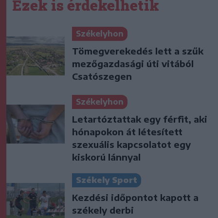
Ezek is érdekelhetik
Székelyhon
Tömegverekedés lett a szűk
mezőgazdasági úti vitából
Csatószegen
Székelyhon
Letartóztattak egy férfit, aki
hónapokon át létesített
szexuális kapcsolatot egy
kiskorú lánnyal
Székely Sport
Kezdési időpontot kapott a
székely derbi