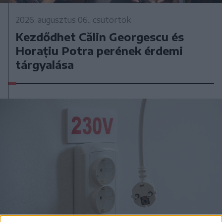
2026. augusztus 06., csütörtök
Kezdődhet Călin Georgescu és
Horațiu Potra perének érdemi
tárgyalása