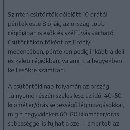
Szintén csütörtök délelőtt 10 órától
péntek este 8 óráig az ország több
régiójában is esők és szélfúvás várható.
Csütörtökön főként az Erdélyi-
medencében, pénteken pedig inkább a déli
és keleti régiókban, valamint a hegyekben
kell esőkre számítani.
A csütörtöki nap folyamán az ország
túlnyomó részén szeles lesz az idő, 40–50
kilométer/órás sebességű légmozgásokkal,
míg a hegyvidéken 60–80 kilométer/órás
sebességgel is fújhat a szél – ismerteti az