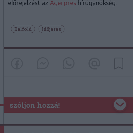
előrejelzést az
Agerpres
hírügynökség.
Belföld
Időjárás
szóljon hozzá!