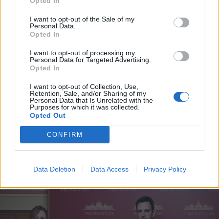
Opted In
I want to opt-out of the Sale of my
Personal Data.
Opted In
I want to opt-out of processing my
Personal Data for Targeted Advertising.
2026. augusztus 06., csütörtök
Opted In
Tömegverekedés lett a szűk
I want to opt-out of Collection, Use,
mezőgazdasági úti vitából
Retention, Sale, and/or Sharing of my
Personal Data that Is Unrelated with the
Csatószegen
Purposes for which it was collected.
Opted Out
CONFIRM
Data Deletion
Data Access
Privacy Policy