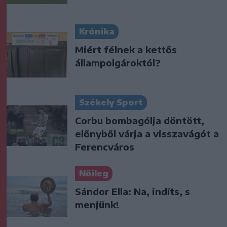
Krónika
Miért félnek a kettős
állampolgároktól?
Székely Sport
Corbu bombagólja döntött,
előnyből várja a visszavágót a
Ferencváros
Nőileg
Sándor Ella: Na, indíts, s
menjünk!