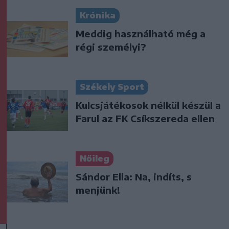
Krónika
Meddig használható még a
régi személyi?
Székely Sport
Kulcsjátékosok nélkül készül a
Farul az FK Csíkszereda ellen
Nőileg
Sándor Ella: Na, indíts, s
menjünk!