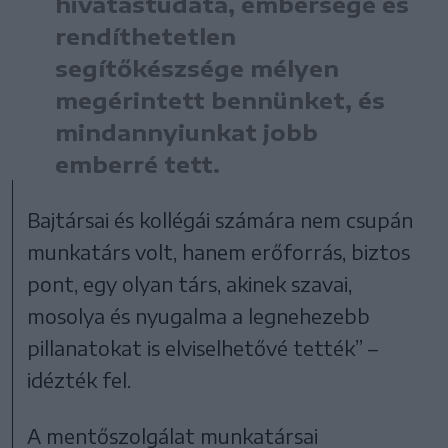
hivatástudata, embersége és
rendíthetetlen
segítőkészsége mélyen
megérintett bennünket, és
mindannyiunkat jobb
emberré tett.
Bajtársai és kollégái számára nem csupán
munkatárs volt, hanem erőforrás, biztos
pont, egy olyan társ, akinek szavai,
mosolya és nyugalma a legnehezebb
pillanatokat is elviselhetővé tették” –
idézték fel.
A mentőszolgálat munkatársai