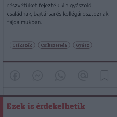
részvétüket fejezték ki a gyászoló
családnak, bajtársai és kollégái osztoznak
fájdalmukban.
Csíkszék
Csíkszereda
Gyász
Ezek is érdekelhetik