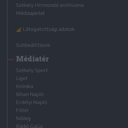
Székely Hírmondó archívuma
Médiaajánlat
Látogatottsági adatok
Sütibeállítások
Médiatér
Székely Sport
Liget
Krónika
Bihari Napló
Erdélyi Napló
Főtér
Nőileg
Rádió GaGa