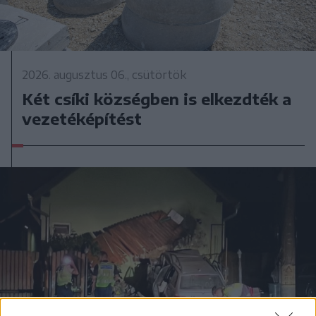
2026. augusztus 06., csütörtök
Két csíki községben is elkezdték a
vezetéképítést