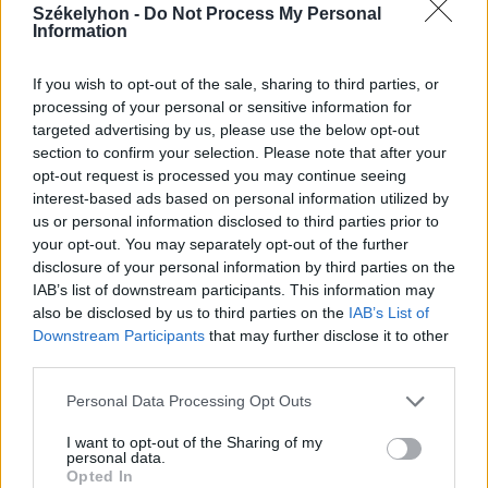
Székelyhon -
Do Not Process My Personal
Information
If you wish to opt-out of the sale, sharing to third parties, or
processing of your personal or sensitive information for
targeted advertising by us, please use the below opt-out
2026. augusztus 05., szerda
section to confirm your selection. Please note that after your
Jogosítvány nélkül, ittasan hajtott
opt-out request is processed you may continue seeing
háznak egy csíkszeredai férfi
interest-based ads based on personal information utilized by
us or personal information disclosed to third parties prior to
your opt-out. You may separately opt-out of the further
disclosure of your personal information by third parties on the
IAB’s list of downstream participants. This information may
also be disclosed by us to third parties on the
IAB’s List of
Downstream Participants
that may further disclose it to other
third parties.
Personal Data Processing Opt Outs
I want to opt-out of the Sharing of my
personal data.
Opted In