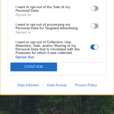
I want to opt-out of the Sale of my
Personal Data.
Opted In
I want to opt-out of processing my
Personal Data for Targeted Advertising.
Opted In
2026. augusztus 04., kedd
I want to opt-out of Collection, Use,
Retention, Sale, and/or Sharing of my
Jól halad a Tusnádfürdőt ellátó
Personal Data that Is Unrelated with the
Purposes for which it was collected.
vízvezeték építése
Opted Out
CONFIRM
Data Deletion
Data Access
Privacy Policy