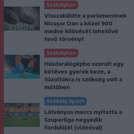
Székelyhon
Visszaküldte a parlamentnek
Nicușor Dan a közel 900
medve kilövését lehetővé
tevő törvényt
Székelyhon
Húsdarálógépbe szorult egy
kétéves gyerek keze, a
tűzoltókra is szükség volt a
műtőben
Székely Sport
Látványos meccs nyitotta a
Szuperliga negyedik
fordulóját (videóval)