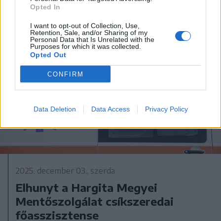
Opted In
I want to opt-out of Collection, Use,
Retention, Sale, and/or Sharing of my
Personal Data that Is Unrelated with the
Purposes for which it was collected.
Opted Out
CONFIRM
Data Deletion
Data Access
Privacy Policy
2025. december 03., szerda
Elhunyt a Hargita Megyei
Mentőszolgálat csíkszeredai
főasszisztense