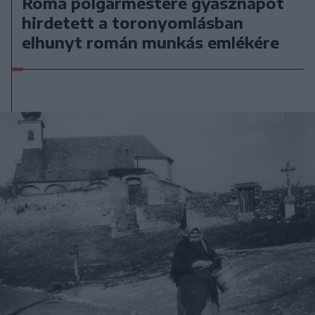
Róma polgármestere gyásznapot
hirdetett a toronyomlásban
elhunyt román munkás emlékére