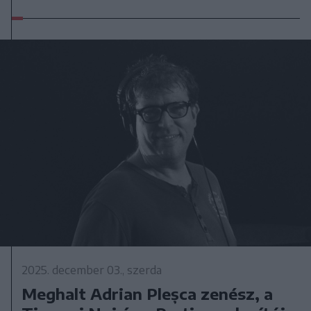
2025. december 03., szerda
Meghalt Adrian Pleșca zenész, a