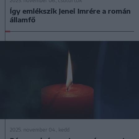
2025. november 06., csütörtök
Így emlékszik Jenei Imrére a román
államfő
2025. november 04., kedd