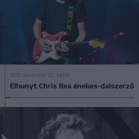
2025. december 22., hétfő
Elhunyt Chris Rea énekes-dalszerző