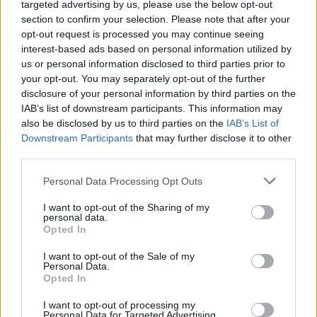
targeted advertising by us, please use the below opt-out
section to confirm your selection. Please note that after your
opt-out request is processed you may continue seeing
interest-based ads based on personal information utilized by
us or personal information disclosed to third parties prior to
your opt-out. You may separately opt-out of the further
disclosure of your personal information by third parties on the
IAB’s list of downstream participants. This information may
also be disclosed by us to third parties on the
IAB’s List of
Downstream Participants
that may further disclose it to other
third parties.
Personal Data Processing Opt Outs
I want to opt-out of the Sharing of my
2025. december 15., hétfő
personal data.
Opted In
Régi filmekből ismerős hollywoodi
színész-rendezőt és feleségét
I want to opt-out of the Sale of my
Personal Data.
gyilkolhatták meg
Opted In
I want to opt-out of processing my
Personal Data for Targeted Advertising.