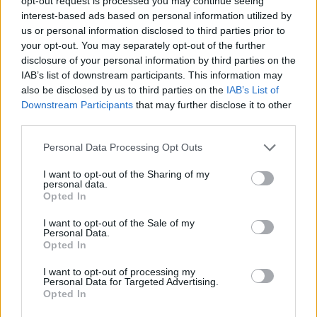
opt-out request is processed you may continue seeing
interest-based ads based on personal information utilized by
us or personal information disclosed to third parties prior to
2026. augusztus 03., hétfő
your opt-out. You may separately opt-out of the further
Hétmillió lejből újul meg a Jakab
disclosure of your personal information by third parties on the
IAB’s list of downstream participants. This information may
Antal tér és két központi utca
also be disclosed by us to third parties on the
IAB’s List of
Gyergyószentmiklóson
Downstream Participants
that may further disclose it to other
third parties.
Personal Data Processing Opt Outs
I want to opt-out of the Sharing of my
personal data.
Opted In
I want to opt-out of the Sale of my
Personal Data.
Opted In
I want to opt-out of processing my
Personal Data for Targeted Advertising.
Opted In