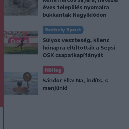
éves település nyomaira
bukkantak Nagyiklódon
Székely Sport
Súlyos veszteség, kilenc
hónapra eltiltották a Sepsi
OSK csapatkapitányát
Nőileg
Sándor Ella: Na, indíts, s
menjünk!