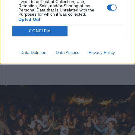
I want to opt-out of Collection, Use,
Retention, Sale, and/or Sharing of my
Personal Data that Is Unrelated with the
Purposes for which it was collected.
Opted Out
2026. augusztus 03., hétfő
CONFIRM
Vízszünetre kell számítani
Gyergyószentmiklós egy részén
Data Deletion
Data Access
Privacy Policy