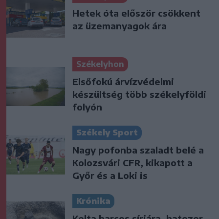
Hetek óta először csökkent
az üzemanyagok ára
Székelyhon
Elsőfokú árvízvédelmi
készültség több székelyföldi
folyón
Székely Sport
Nagy pofonba szaladt belé a
Kolozsvári CFR, kikapott a
Győr és a Loki is
Krónika
Kelta harcos sírjára, hatezer