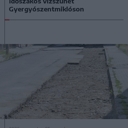
Időszakos vízszünet
Gyergyószentmiklóson