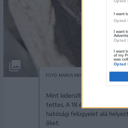
Opted 
I want t
Opted 
I want 
Advertis
Opted 
I want t
of my P
was col
Opted 
FOTÓ: MAROS MEGYEI RENDŐRSÉG
Mint kiderült, öt marosvásárhel
tettes. A 18 és 50 év közötti 
hatósági felügyelet alá helyez
őket.