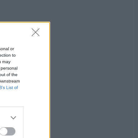
sonal or
ection to
ou may
 personal
out of the
 downstream
B’s List of