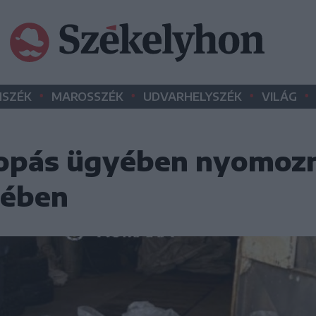
•
•
•
•
SZÉK
MAROSSZÉK
UDVARHELYSZÉK
VILÁG
 lopás ügyében nyomoz
yében