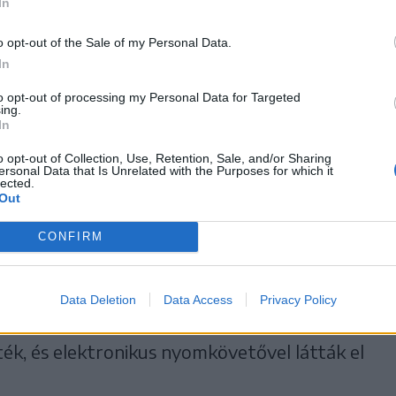
In
o opt-out of the Sale of my Personal Data.
In
to opt-out of processing my Personal Data for Targeted
ing.
In
o opt-out of Collection, Use, Retention, Sale, and/or Sharing
ersonal Data that Is Unrelated with the Purposes for which it
lected.
Out
CONFIRM
yi, illetve székelyudvarhelyi férfi volt a
Data Deletion
Data Access
Privacy Policy
férfiakat őrizetbe vették, majd pénteken
ték, és elektronikus nyomkövetővel látták el