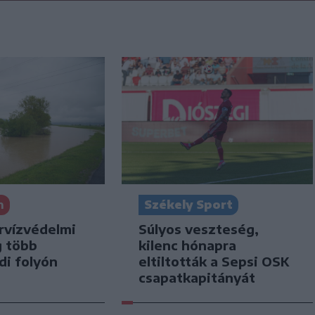
n
Székely Sport
rvízvédelmi
Súlyos veszteség,
g több
kilenc hónapra
di folyón
eltiltották a Sepsi OSK
csapatkapitányát