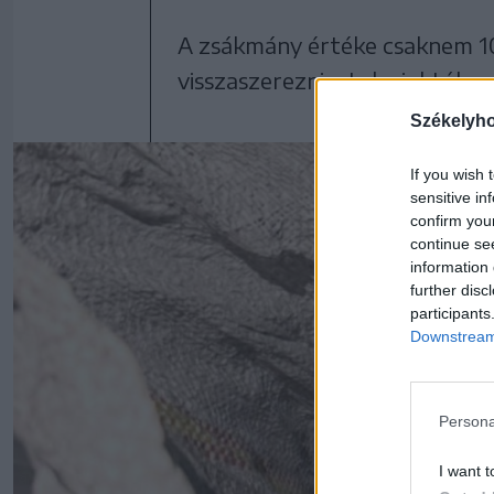
A zsákmány értéke csaknem 10
visszaszerezni a tolvajoktól.
Székelyh
If you wish 
sensitive in
confirm you
continue se
information 
further disc
participants
Downstream 
Persona
I want t