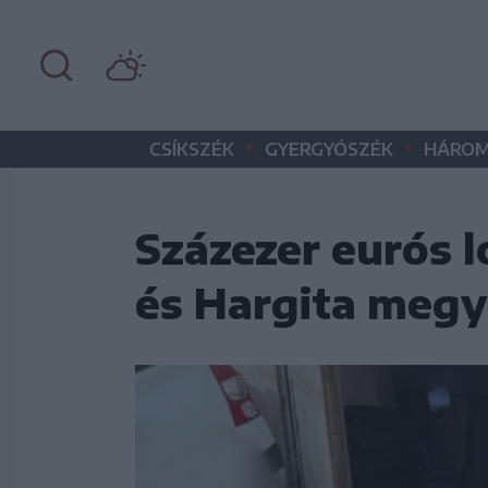
•
•
CSÍKSZÉK
GYERGYÓSZÉK
HÁROM
Százezer eurós
és Hargita meg