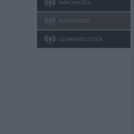
HÁROMSZÉK
MAROSSZÉK
UDVARHELYSZÉK