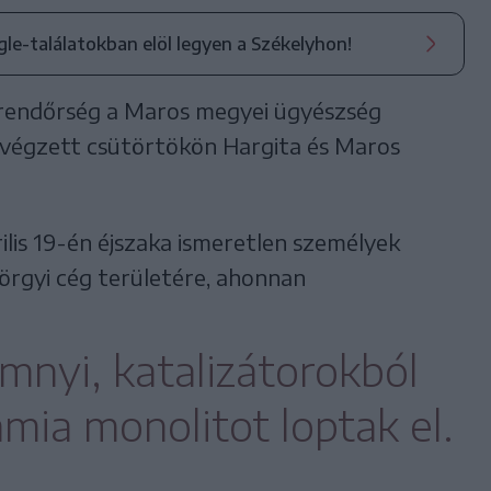
ogle-találatokban elöl legyen a Székelyhon!
 rendőrség a Maros megyei ügyészség
 végzett
csütörtökön
Hargita és Maros
ilis 19-én éjszaka ismeretlen személyek
rgyi cég területére, ahonnan
mnyi, katalizátorokból
mia monolitot loptak el.