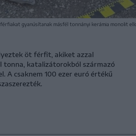
férfiakat gyanúsítanak másfél tonnányi kerámia monolit ell
yeztek öt férfit, akiket azzal
 tonna, katalizátorokból származó
el. A csaknem 100 ezer euró értékű
szaszerezték.