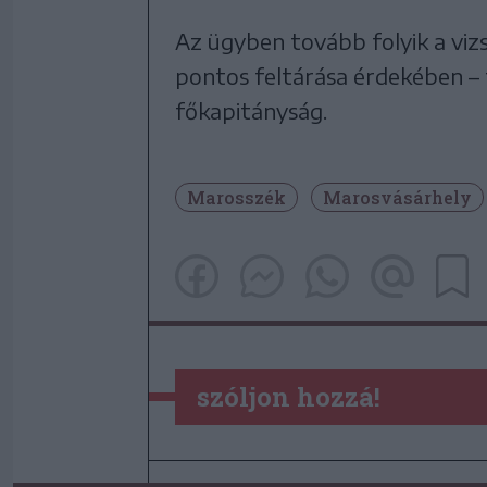
Az ügyben tovább folyik a vi
pontos feltárása érdekében –
főkapitányság.
Marosszék
Marosvásárhely
szóljon hozzá!