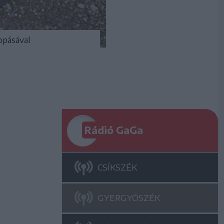
opásával
Rádió GaGa
CSÍKSZÉK
GYERGYÓSZÉK