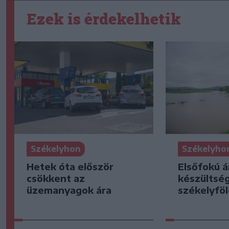
Ezek is érdekelhetik
Székelyhon
Székelyho
Hetek óta először
Elsőfokú á
csökkent az
készültsé
üzemanyagok ára
székelyföl