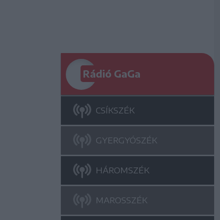
Rádió GaGa
CSÍKSZÉK
GYERGYÓSZÉK
HÁROMSZÉK
MAROSSZÉK