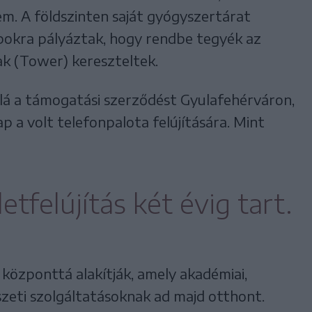
m. A földszinten saját gyógyszertárat
apokra pályáztak, hogy rendbe tegyék az
k (Tower) kereszteltek.
lá a támogatási szerződést Gyulafehérváron,
ap a volt telefonpalota felújítására. Mint
etfelújítás két évig tart.
özponttá alakítják, amely akadémiai,
zeti szolgáltatásoknak ad majd otthont.