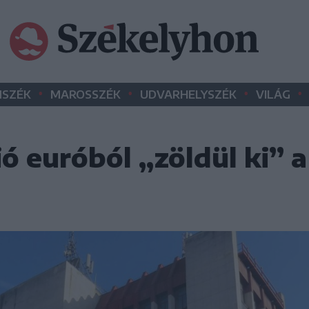
•
•
•
•
SZÉK
MAROSSZÉK
UDVARHELYSZÉK
VILÁG
ó euróból „zöldül ki” a