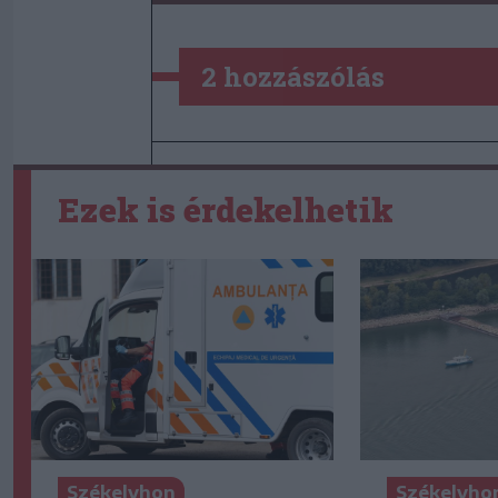
2 hozzászólás
Ezek is érdekelhetik
Székelyhon
Székelyho