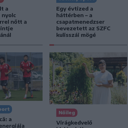
lt a
Egy évtized a
: nyolc
háttérben – a
rel nőtt a
csapatmenedzser
intje
bevezetett az SZFC
ánál
kulisszái mögé
port
Nőileg
că: a
Virágkedvelő
energiája