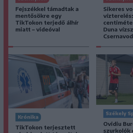
Fejszékkel támadtak a
Sikeres vo
mentősökre egy
vízterelés
TikTokon terjedő álhír
centiméter
miatt – videóval
Duna vízsz
Csernavod
Székely S
Krónika
Ovidiu Bur
TikTokon terjesztett
szurkolók 