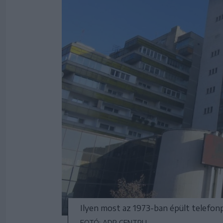
Ilyen most az 1973-ban épült telefonpa
FOTÓ: ADR CENTRU