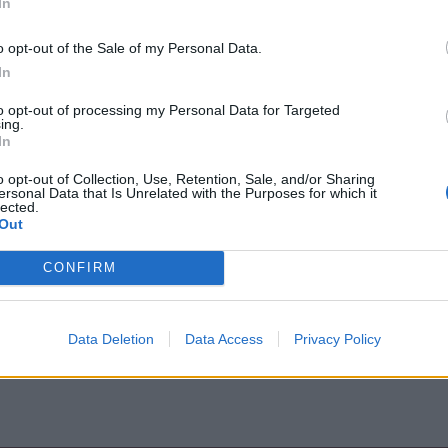
In
o opt-out of the Sale of my Personal Data.
v múlva
In
to opt-out of processing my Personal Data for Targeted
ing.
In
hőszigetelést, a fűtési, szellőztetési és
o opt-out of Collection, Use, Retention, Sale, and/or Sharing
erűsítését, intelligens energiagazdálkodási
ersonal Data that Is Unrelated with the Purposes for which it
lected.
k telepítését, valamint a világítási
Out
 alakítják.
CONFIRM
Oktatás
Egészségügy
Data Deletion
Data Access
Privacy Policy