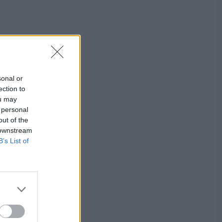
sonal or
ection to
ou may
 personal
out of the
 downstream
B’s List of