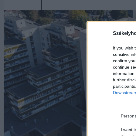
Székelyh
If you wish 
sensitive in
confirm you
continue se
information 
further disc
participants
Downstream 
Persona
I want t