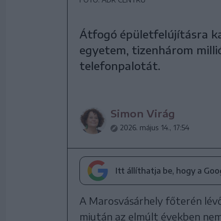
Átfogó épületfelújításra k
egyetem, tizenhárom millió
telefonpalotát.
Simon Virág
2026. május 14., 17:54
Itt állíthatja be, hogy a Go
A Marosvásárhely főterén lévő
miután az elmúlt években nem