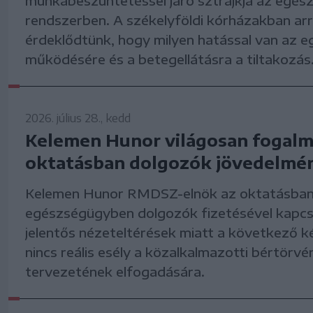
munkabeszüntetéssel járó sztrájkja az egés
rendszerben. A székelyföldi kórházakban arr
érdeklődtünk, hogy milyen hatással van az 
működésére és a betegellátásra a tiltakozás
2026. július 28., kedd
Kelemen Hunor világosan fogalm
oktatásban dolgozók jövedelmér
Kelemen Hunor RMDSZ-elnök az oktatásban
egészségügyben dolgozók fizetésével kapcs
jelentős nézeteltérések miatt a következő k
nincs reális esély a közalkalmazotti bértörvé
tervezetének elfogadására.