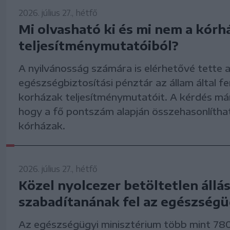
2026. július 27., hétfő
Mi olvasható ki és mi nem a kórh
teljesítménymutatóiból?
A nyilvánosság számára is elérhetővé tette 
egészségbiztosítási pénztár az állam által f
korházak teljesítménymutatóit. A kérdés már
hogy a fő pontszám alapján összehasonlítha
kórházak.
2026. július 27., hétfő
Közel nyolcezer betöltetlen állá
szabadítanának fel az egészség
Az egészségügyi minisztérium több mint 78