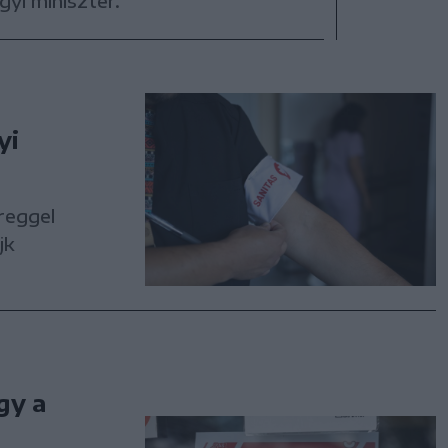
yi miniszter.
yi
reggel
jk
gy a