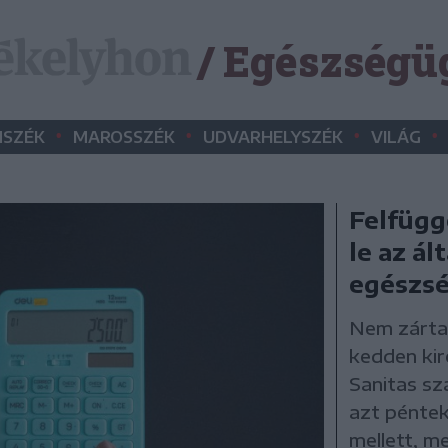
/ Egészségü
•
•
•
•
SZÉK
MAROSSZÉK
UDVARHELYSZÉK
VILÁG
Felfügg
le az ál
egészs
Nem zárta
kedden kir
Sanitas sz
azt péntek
mellett, m