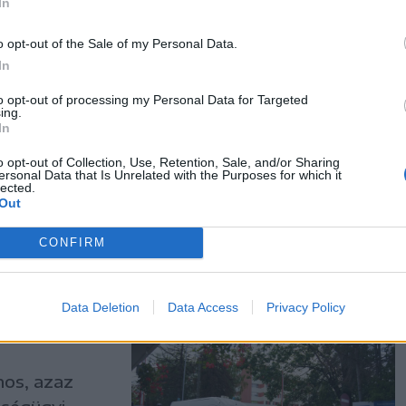
In
o opt-out of the Sale of my Personal Data.
s sztrájkot,
In
etben ott,
to opt-out of processing my Personal Data for Targeted
 a
ing.
In
ondta a
o opt-out of Collection, Use, Retention, Sale, and/or Sharing
ersonal Data that Is Unrelated with the Purposes for which it
lected.
Out
CONFIRM
:
 az
Data Deletion
Data Access
Privacy Policy
nos, azaz