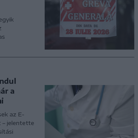
egyik
z
as
indul
ár a
i
sek az E-
– jelentette
ítási