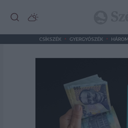
•
•
CSÍKSZÉK
GYERGYÓSZÉK
HÁROM