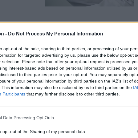
on -
Do Not Process My Personal Information
ájk az
to opt-out of the sale, sharing to third parties, or processing of your per
formation for targeted advertising by us, please use the below opt-out s
r selection. Please note that after your opt-out request is processed y
tette, hogy
eing interest-based ads based on personal information utilized by us or
ti bértörvény
disclosed to third parties prior to your opt-out. You may separately opt-
losure of your personal information by third parties on the IAB’s list of
ben
. This information may also be disclosed by us to third parties on the
IA
antott
Participants
that may further disclose it to other third parties.
l Data Processing Opt Outs
o opt-out of the Sharing of my personal data.
m fogják