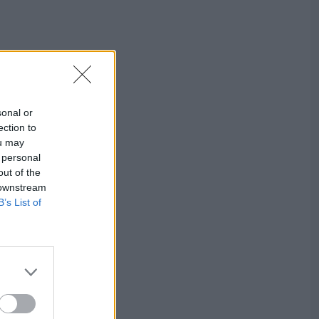
sonal or
ection to
ou may
 personal
out of the
 downstream
B’s List of