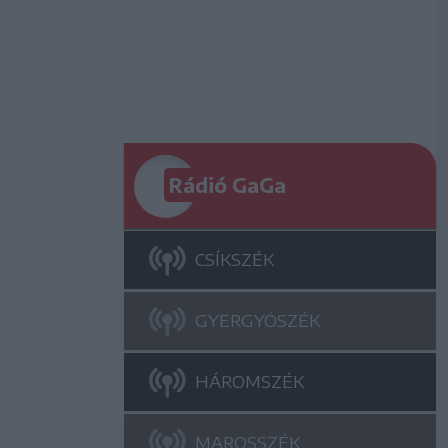
Rádió GaGa
CSÍKSZÉK
GYERGYÓSZÉK
HÁROMSZÉK
MAROSSZÉK