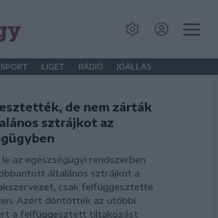
gy
•
•
•
SPORT
LIGET
RÁDIÓ
JÓÁLLÁS
esztették, de nem zárták
talános sztrájkot az
égügyben
 le az egészségügyi rendszerben
obbantott általános sztrájkot a
akszervezet, csak felfüggesztette
en. Azért döntöttek az utóbbi
ert a felfüggesztett tiltakozást