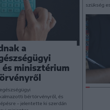
szükség es
dnak a
egészségügyi
 és minisztérium
törvényről
 egészségügyi
kalmazotti bértörvényről, és
lépésre – jelentette ki szerdán