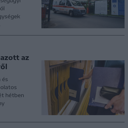
zségügyi
ól
egységek
.
azott az
ől
 és
olatos
ét hétben
ny