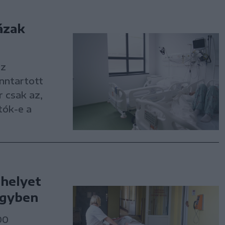
ázak
az
enntartott
 csak az,
tók-e a
shelyet
ügyben
00