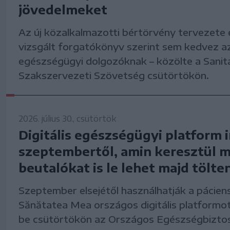
jövedelmeket
Az új közalkalmazotti bértörvény tervezete 
vizsgált forgatókönyv szerint sem kedvez a
egészségügyi dolgozóknak – közölte a Sanit
Szakszervezeti Szövetség csütörtökön.
2026. július 30., csütörtök
Digitális egészségügyi platform 
szeptembertől, amin keresztül m
beutalókat is le lehet majd tölten
Szeptember elsejétől használhatják a pácien
Sănătatea Mea országos digitális platformot 
be csütörtökön az Országos Egészségbiztos