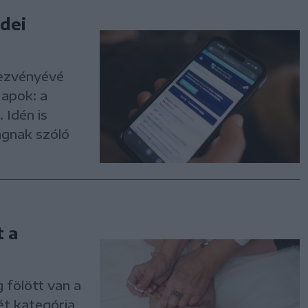
dei
dezvényévé
Napok: a
 Idén is
ágnak szóló
 a
 fölött van a
ét kategória,