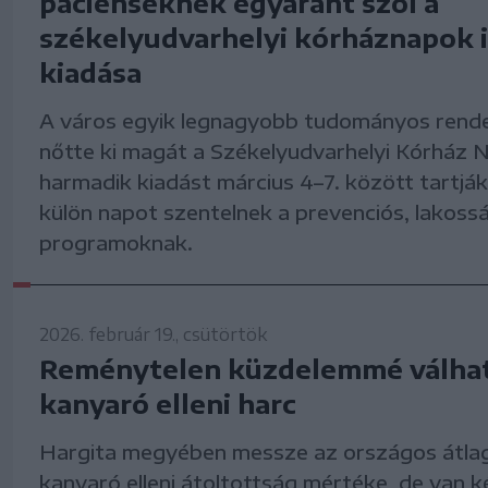
pácienseknek egyaránt szól a
székelyudvarhelyi kórháznapok i
kiadása
A város egyik legnagyobb tudományos ren
nőtte ki magát a Székelyudvarhelyi Kórház 
harmadik kiadást március 4–7. között tartják.
külön napot szentelnek a prevenciós, lakoss
programoknak.
2026. február 19., csütörtök
Reménytelen küzdelemmé válhat
kanyaró elleni harc
Hargita megyében messze az országos átlag
kanyaró elleni átoltottság mértéke, de van k