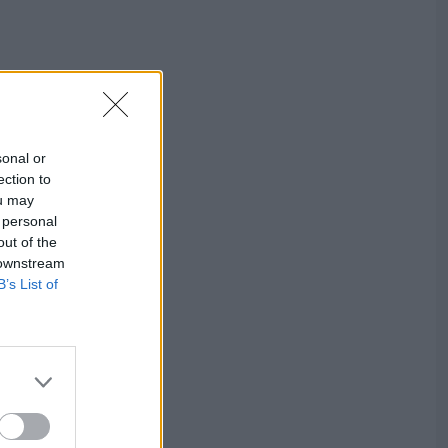
sonal or
ection to
ou may
 personal
out of the
 downstream
B’s List of