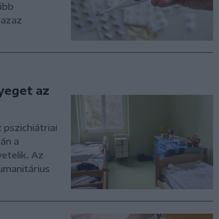
űbb
 azaz
yeget az
e
 pszichiátriai
tán a
etelik. Az
umanitárius