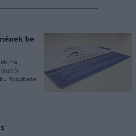
tnének be
ek, ha
Pénztár
ndru Rogobete
és