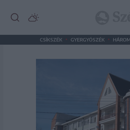
•
•
CSÍKSZÉK
GYERGYÓSZÉK
HÁROM