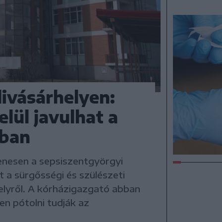
ivásárhelyen:
elül javulhat a
zban
lenesen a sepsiszentgyörgyi
t a sürgősségi és szülészeti
elyről. A kórházigazgató abban
en pótolni tudják az