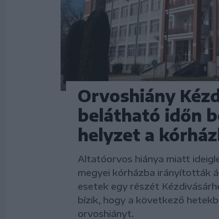
Orvoshiány Kézd
belátható időn b
helyzet a kórhá
Altatóorvos hiánya miatt ideig
megyei kórházba irányították á
esetek egy részét Kézdivásárh
bízik, hogy a következő hetekb
orvoshiányt.