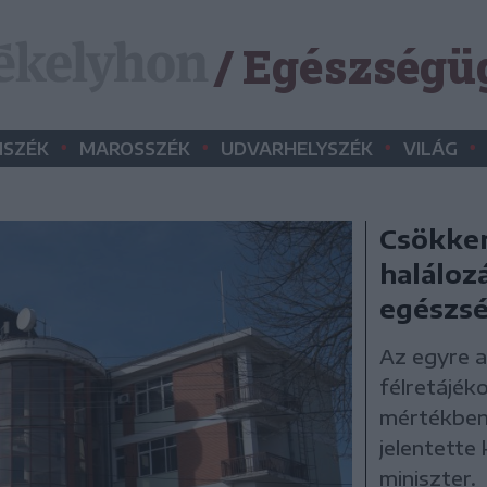
/ Egészségü
•
•
•
•
SZÉK
MAROSSZÉK
UDVARHELYSZÉK
VILÁG
Csökken
halálozá
egészsé
Az egyre 
félretájék
mértékben 
jelentette
miniszter.