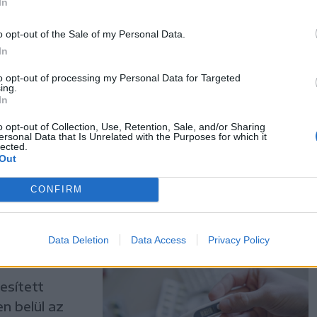
: szintet
In
ában
o opt-out of the Sale of my Personal Data.
In
ódot a
to opt-out of processing my Personal Data for Targeted
, amelyet 9,1
ing.
ett ki modern
In
ürgősségi
o opt-out of Collection, Use, Retention, Sale, and/or Sharing
ersonal Data that Is Unrelated with the Purposes for which it
lected.
Out
CONFIRM
ás
Data Deletion
Data Access
Privacy Policy
esített
n belül az