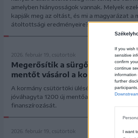
amelyben hiányosságok vannak. Melyek ezek
kapják meg az oltást, és mi a magyarázat a 
átoltottsági eredményeire?
Székelyh
If you wish 
2026. február 19., csütörtök
sensitive in
confirm you
Megerősítik a sürgősségi ellátást
continue se
mentőt vásárol a kormány
information 
further disc
A kormány csütörtöki ülésén elfogadott hat
participants
Downstream 
jóváhagyta 1200 új mentőautó beszerzésén
finanszírozását.
Persona
2026. február 19., csütörtök
I want t