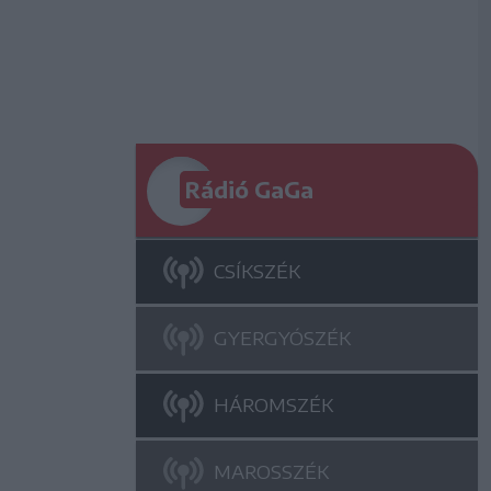
Rádió GaGa
CSÍKSZÉK
GYERGYÓSZÉK
HÁROMSZÉK
MAROSSZÉK