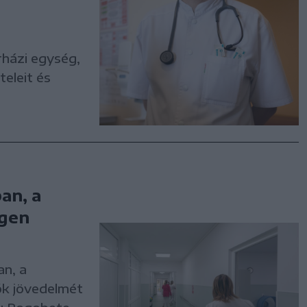
rházi egység,
teleit és
an, a
égen
an, a
ók jövedelmét