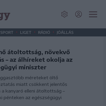
gy
•
•
•
SPORT
LIGET
RÁDIÓ
JÓÁLLÁS
ő átoltottság, növekvő
s – az álhíreket okolja az
gügyi miniszter
aggasztóbb méreteket öltő
oztatás miatt csökkent jelentős
a kanyaró elleni átoltottság –
 ki pénteken az egészségügyi