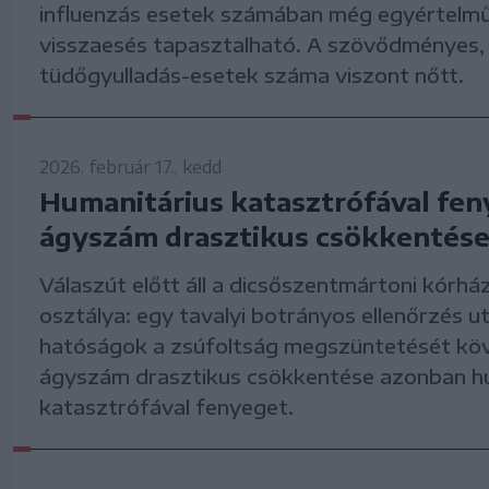
influenzás esetek számában még egyértelm
visszaesés tapasztalható. A szövődményes,
tüdőgyulladás-esetek száma viszont nőtt.
2026. február 17., kedd
Humanitárius katasztrófával fen
ágyszám drasztikus csökkentés
Válaszút előtt áll a dicsőszentmártoni kórház
osztálya: egy tavalyi botrányos ellenőrzés u
hatóságok a zsúfoltság megszüntetését köv
ágyszám drasztikus csökkentése azonban h
katasztrófával fenyeget.