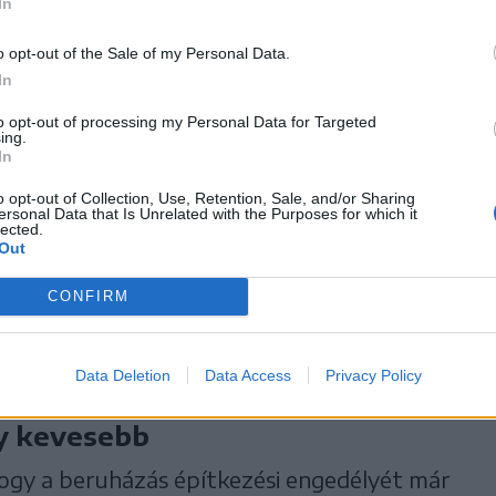
In
vi endoszkópiás központot alakítanak ki.
o opt-out of the Sale of my Personal Data.
In
en lehetőség lesz az
to opt-out of processing my Personal Data for Targeted
ing.
őprogramokat is
In
o opt-out of Collection, Use, Retention, Sale, and/or Sharing
ersonal Data that Is Unrelated with the Purposes for which it
lected.
Out
CONFIRM
ehet majd elvégeztetni, hogy megelőzhető
s méhnyakrák.
Data Deletion
Data Access
Privacy Policy
y kevesebb
gy a beruházás építkezési engedélyét már