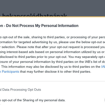
s bekapcsolódhatnának
az elmúlt években több fejlesztés volt a
on -
Do Not Process My Personal Information
al vezetett városi kórházban és a most
to opt-out of the sale, sharing to third parties, or processing of your per
formation for targeted advertising by us, please use the below opt-out s
r selection. Please note that after your opt-out request is processed y
eing interest-based ads based on personal information utilized by us or
z a helyi egészségügyi
disclosed to third parties prior to your opt-out. You may separately opt-
losure of your personal information by third parties on the IAB’s list of
. This information may also be disclosed by us to third parties on the
IA
Participants
that may further disclose it to other third parties.
l Data Processing Opt Outs
helyet a laboratórium és a képalkotó
o opt-out of the Sharing of my personal data.
 emeleten a különböző szakrendelők, míg a