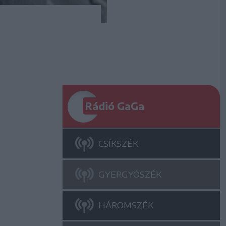
Rádió GaGa
CSÍKSZÉK
GYERGYÓSZÉK
HÁROMSZÉK