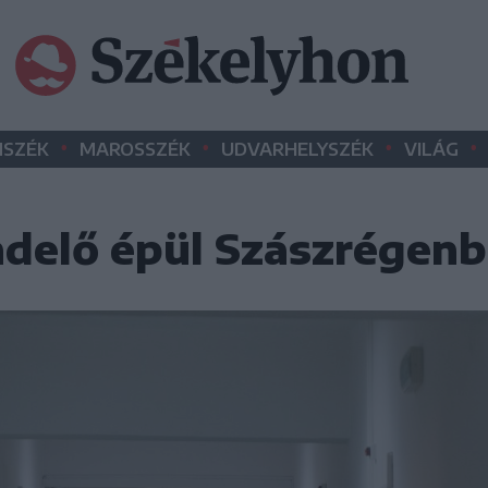
•
•
•
•
SZÉK
MAROSSZÉK
UDVARHELYSZÉK
VILÁG
ndelő épül Szászrégen