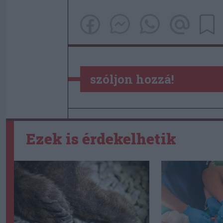
szóljon hozzá!
Ezek is érdekelhetik