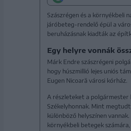
Szászrégen és a környékbeli na
járóbeteg-rendelő épül a váro
beruházásnak kiadták az építk
Egy helyre vonnák öss
Márk Endre szászrégeni polgár
hogy húszmillió lejes uniós tá
Eugen Nicoară városi kórház.
A részleteket a polgármester 
Székelyhonnak. Mint megtudtu
különböző helyszínen vannak. 
környékbeli betegek számára, 