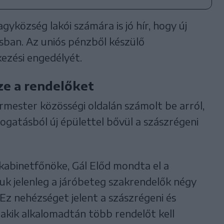
gyközség lakói számára is jó hír, hogy új
sban. Az uniós pénzből készülő
ezési engedélyét.
ze a rendelőket
mester közösségi oldalán számolt be arról,
mogatásból új épülettel bővül a szászrégeni
kabinetfőnöke, Gál Előd mondta el a
k jelenleg a járóbeteg szakrendelők négy
Ez nehézséget jelent a szászrégeni és
akik alkalomadtán több rendelőt kell