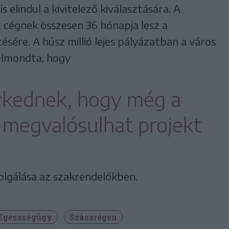
is elindul a kivitelező kiválasztására. A
t cégnek összesen 36 hónapja lesz a
ésére. A húsz millió lejes pályázatban a város
 elmondta, hogy
kednek, hogy még a
t megvalósulhat projekt
olgálása az szakrendelőkben.
Egészségügy
Szászrégen