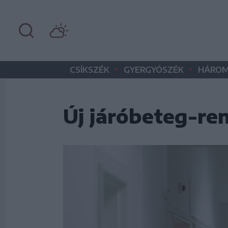
•
•
CSÍKSZÉK
GYERGYÓSZÉK
HÁROM
Új járóbeteg-re