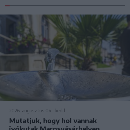
2026. augusztus 04., kedd
Mutatjuk, hogy hol vannak
ivókutak Marosvásárhelyen