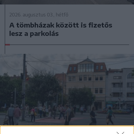
2026. augusztus 03., hétfő
A tömbházak között is fizetős
lesz a parkolás