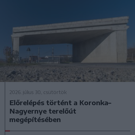
2026. július 30., csütörtök
Előrelépés történt a Koronka–
Nagyernye terelőút
megépítésében