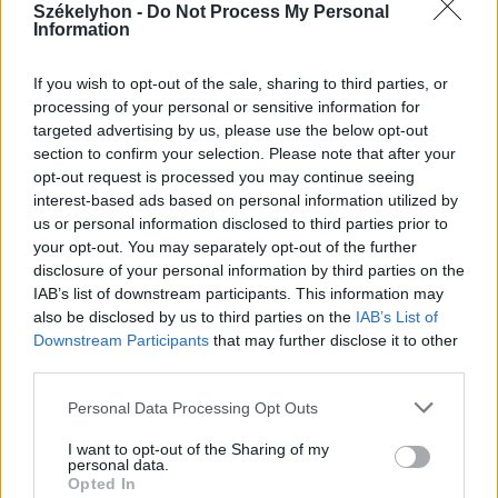
Székelyhon -
Do Not Process My Personal
Information
2026. július 31., péntek
If you wish to opt-out of the sale, sharing to third parties, or
Finomhangolják az okos
processing of your personal or sensitive information for
targeted advertising by us, please use the below opt-out
jelzőlámpa-rendszert
section to confirm your selection. Please note that after your
Marosvásárhelyen – hol lesznek
opt-out request is processed you may continue seeing
változások?
interest-based ads based on personal information utilized by
us or personal information disclosed to third parties prior to
your opt-out. You may separately opt-out of the further
disclosure of your personal information by third parties on the
IAB’s list of downstream participants. This information may
also be disclosed by us to third parties on the
IAB’s List of
Downstream Participants
that may further disclose it to other
third parties.
Personal Data Processing Opt Outs
I want to opt-out of the Sharing of my
personal data.
Opted In