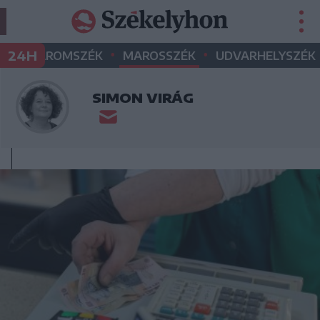
•
•
•
24H
ÉK
HÁROMSZÉK
MAROSSZÉK
UDVARHELYSZÉK
SIMON VIRÁG