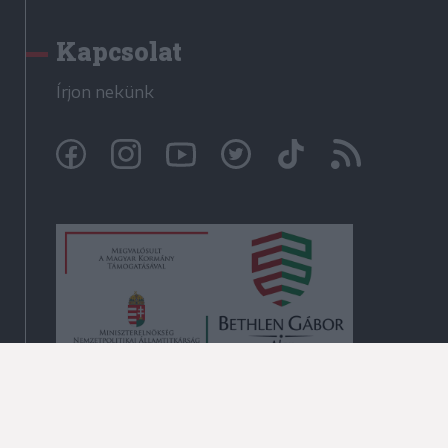
Kapcsolat
Írjon nekünk
© Székelyhon.ro 2009-2026
Minden jog fenntartva!