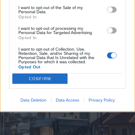
I want to opt-out of the Sale of my
Personal Data.
Opted In
I want to opt-out of processing my
Personal Data for Targeted Advertising.
Opted In
2026. július 31., péntek
Vidéken is van lehetőség vért
I want to opt-out of Collection, Use,
Retention, Sale, and/or Sharing of my
adni
Personal Data that Is Unrelated with the
Purposes for which it was collected.
Opted Out
CONFIRM
Data Deletion
Data Access
Privacy Policy