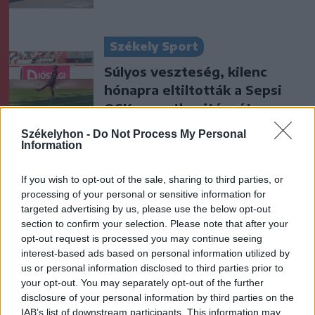
Székely Sport
Súlyos veszteség, kilenc
hónapra eltiltották a Sepsi
OSK csapatkapitányát
Székelyhon -
Do Not Process My Personal
Krónika
Information
Meddig használható még a
If you wish to opt-out of the sale, sharing to third parties, or
régi személyi?
processing of your personal or sensitive information for
targeted advertising by us, please use the below opt-out
section to confirm your selection. Please note that after your
opt-out request is processed you may continue seeing
Székely Sport
interest-based ads based on personal information utilized by
Új sportággal ismerkedhet
us or personal information disclosed to third parties prior to
your opt-out. You may separately opt-out of the further
meg Székelyudvarhely,
disclosure of your personal information by third parties on the
nemzetközi diszkgolf-
IAB’s list of downstream participants. This information may