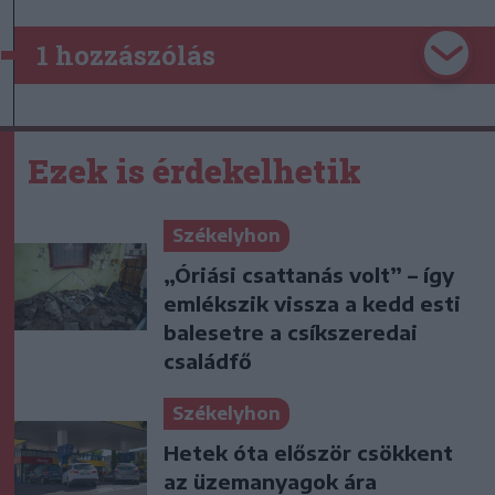
1 hozzászólás
Ezek is érdekelhetik
Székelyhon
„Óriási csattanás volt” – így
emlékszik vissza a kedd esti
balesetre a csíkszeredai
családfő
Székelyhon
Hetek óta először csökkent
az üzemanyagok ára