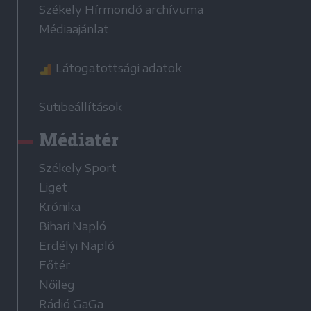
Székely Hírmondó archívuma
Médiaajánlat
Látogatottsági adatok
Sütibeállítások
Médiatér
Székely Sport
Liget
Krónika
Bihari Napló
Erdélyi Napló
Főtér
Nőileg
Rádió GaGa