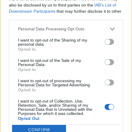
versenyt rendeznek
also be disclosed by us to third parties on the
IAB’s List of
Downstream Participants
that may further disclose it to other
Nőileg
third parties.
Sándor Ella: Na, indíts, s
Personal Data Processing Opt Outs
menjünk!
I want to opt-out of the Sharing of my
personal data.
Opted In
I want to opt-out of the Sale of my
Personal Data.
Opted In
I want to opt-out of processing my
Personal Data for Targeted Advertising.
A rovat további cikkei
Opted In
I want to opt-out of Collection, Use,
Retention, Sale, and/or Sharing of my
Personal Data that Is Unrelated with the
Purposes for which it was collected.
Opted Out
CONFIRM