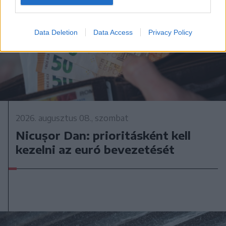
Data Deletion
Data Access
Privacy Policy
2026. augusztus 08., szombat
Nicușor Dan: prioritásként kell
kezelni az euró bevezetését