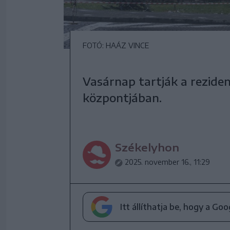
FOTÓ: HAÁZ VINCE
Vasárnap tartják a rezide
központjában.
Székelyhon
2025. november 16., 11:29
Itt állíthatja be, hogy a Go