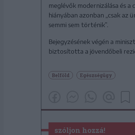
meglévők modernizálása és a d
hiányában azonban „csak az ü
semmi sem történik”.
Bejegyzésének végén a minisz
biztosította a jövendőbeli rez
Belföld
Egészségügy
szóljon hozzá!