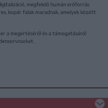
igitalizáció, megfelelő humán erőforrás
res, kopár falak maradnak, amelyek között
ter a megértéséről és a támogatásáról
idensorvosokat.