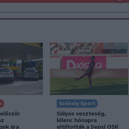
n
Székely Sport
 először
Súlyos veszteség,
az
kilenc hónapra
gok ára
eltiltották a Sepsi OSK