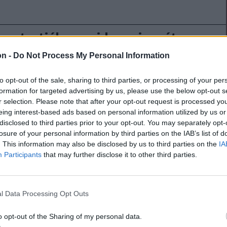
ap tartják a rezidensvizsgát
vásárhelyen
on -
Do Not Process My Personal Information
árhelyen vasárnap 832-en fognak vizsgázni az
to opt-out of the sale, sharing to third parties, or processing of your per
gyi minisztérium által kiírt rezidens orvosi
formation for targeted advertising by us, please use the below opt-out s
r selection. Please note that after your opt-out request is processed y
eing interest-based ads based on personal information utilized by us or
disclosed to third parties prior to your opt-out. You may separately opt-
a versenyvizsga hat egyetemi központban
losure of your personal information by third parties on the IAB’s list of
. This information may also be disclosed by us to third parties on the
IA
Participants
that may further disclose it to other third parties.
Kolozsváron,
l Data Processing Opt Outs
lyen, Temesváron,
o opt-out of the Sharing of my personal data.