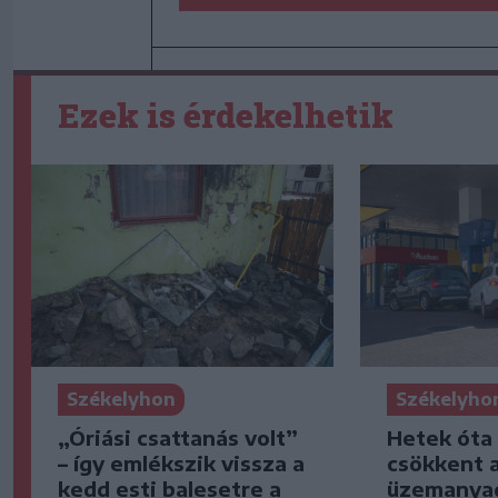
Ezek is érdekelhetik
Székelyhon
Székelyho
„Óriási csattanás volt”
Hetek óta
– így emlékszik vissza a
csökkent 
kedd esti balesetre a
üzemanya