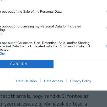
In
și-ban.
o opt-out of the Sale of my Personal Data.
In
to opt-out of processing my Personal Data for Targeted
ing.
 egységesek lesznek a hat vizsgaközpontban, a
In
endelkezésükre a 200 kérdés
o opt-out of Collection, Use, Retention, Sale, and/or Sharing
ersonal Data that Is Unrelated with the Purposes for which it
lected.
Out
60 százalékára kell helyes választ adni. A
CONFIRM
ért pontszám függvényében zajlik – közölte a
molója szerint.
Data Deletion
Data Access
Privacy Policy
a vizsgázóknak, és arra biztatta őket, hogy
atott arra is, hogy rendkívül fontos az
rszerűsítése, az új kórházak építése, a