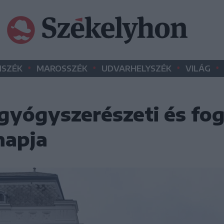
•
•
•
•
SZÉK
MAROSSZÉK
UDVARHELYSZÉK
VILÁG
, gyógyszerészeti és fo
napja