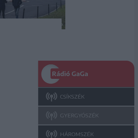
Rádió GaGa
CSÍKSZÉK
GYERGYÓSZÉK
HÁROMSZÉK