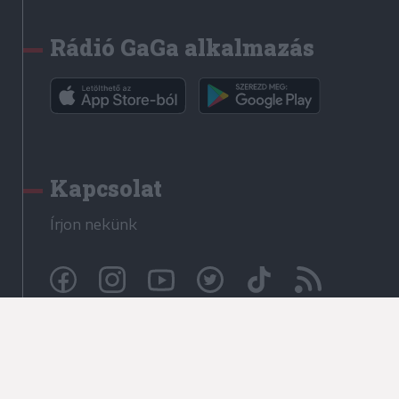
Rádió GaGa alkalmazás
Kapcsolat
Írjon nekünk