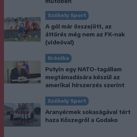
műtőben
Székely Sport
A gól már összejött, az
áttörés még nem az FK-nak
(videóval)
Krónika
Putyin egy NATO-tagállam
megtámadására készül az
amerikai hírszerzés szerint
Székely Sport
Aranyérmek sokaságával tért
haza Kőszegről a Godako