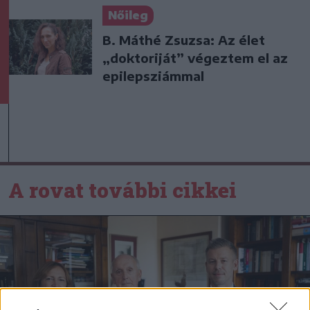
Nőileg
B. Máthé Zsuzsa: Az élet
„doktoriját” végeztem el az
epilepsziámmal
A rovat további cikkei