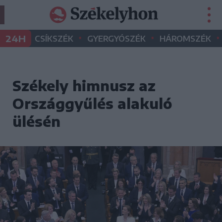
•
•
•
24H
CSÍKSZÉK
GYERGYÓSZÉK
HÁROMSZÉK
Székely himnusz az
Országgyűlés alakuló
ülésén