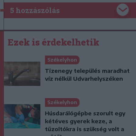
5 hozzászólás
Ezek is érdekelhetik
Székelyhon
Tizenegy település maradhat
víz nélkül Udvarhelyszéken
Székelyhon
Húsdarálógépbe szorult egy
kétéves gyerek keze, a
tűzoltókra is szükség volt a