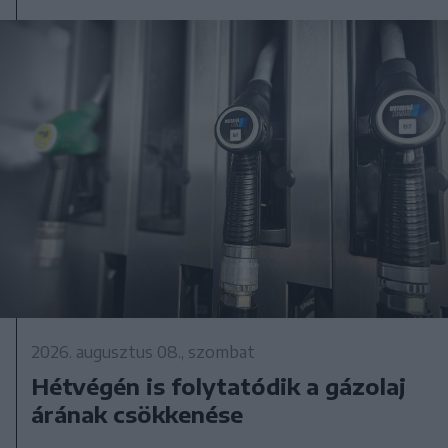
2026. augusztus 08., szombat
Hétvégén is folytatódik a gázolaj
árának csökkenése