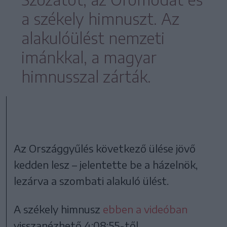
a székely himnuszt. Az
alakulóülést nemzeti
imánkkal, a magyar
himnusszal zárták.
Az Országgyűlés következő ülése jövő
kedden lesz – jelentette be a házelnök,
lezárva a szombati alakuló ülést.
A székely himnusz
ebben a videóban
visszanézhető 4:08:55-től.