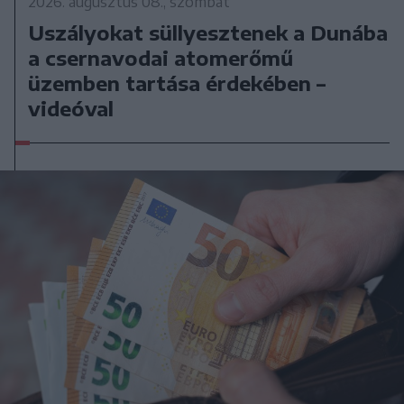
2026. augusztus 08., szombat
Uszályokat süllyesztenek a Dunába
a csernavodai atomerőmű
üzemben tartása érdekében –
videóval