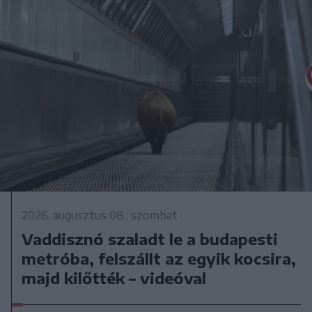
2026. augusztus 08., szombat
Vaddisznó szaladt le a budapesti
metróba, felszállt az egyik kocsira,
majd kilőtték – videóval