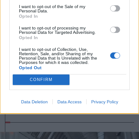
I want to opt-out of the Sale of my
Personal Data.
Opted In
I want to opt-out of processing my
Personal Data for Targeted Advertising.
Opted In
I want to opt-out of Collection, Use,
Retention, Sale, and/or Sharing of my
Personal Data that Is Unrelated with the
Purposes for which it was collected.
Opted Out
CONFIRM
2026. augusztus 08., szombat
Románia irányából érkező ukrán
csalidrón robbant fel Bulgáriában –
Data Deletion
Data Access
Privacy Policy
frissítve