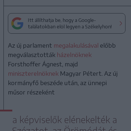
Itt állíthatja be, hogy a Google-
találatokban elöl legyen a Székelyhon!
Az új parlament
megalakulásával
előbb
megválasztották
házelnöknek
Forsthoffer Ágnest, majd
miniszterelnöknek
Magyar Pétert. Az új
kormányfő beszéde után, az ünnepi
műsor részeként
a képviselők elénekelték a
Szózatot, az Örömódát és