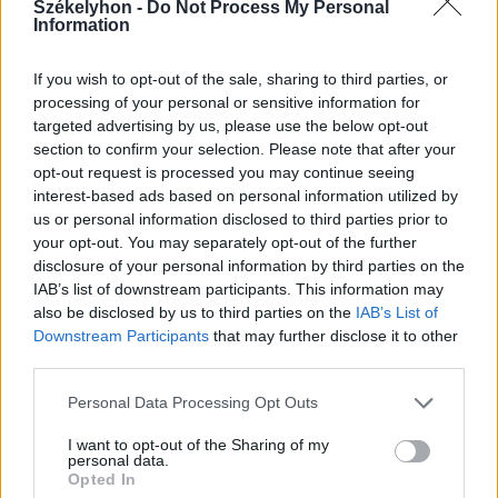
Székelyhon -
Do Not Process My Personal
Information
If you wish to opt-out of the sale, sharing to third parties, or
processing of your personal or sensitive information for
targeted advertising by us, please use the below opt-out
section to confirm your selection. Please note that after your
opt-out request is processed you may continue seeing
interest-based ads based on personal information utilized by
2026. augusztus 08., szombat
us or personal information disclosed to third parties prior to
your opt-out. You may separately opt-out of the further
Baka András elfogadta a felkérést a
disclosure of your personal information by third parties on the
köztársasági elnöki tisztségre
IAB’s list of downstream participants. This information may
also be disclosed by us to third parties on the
IAB’s List of
Downstream Participants
that may further disclose it to other
third parties.
Personal Data Processing Opt Outs
I want to opt-out of the Sharing of my
personal data.
Opted In