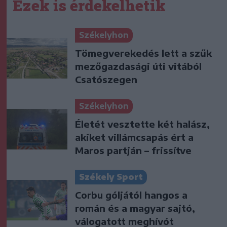
Ezek is érdekelhetik
Székelyhon
Tömegverekedés lett a szűk
mezőgazdasági úti vitából
Csatószegen
Székelyhon
Életét vesztette két halász,
akiket villámcsapás ért a
Maros partján – frissítve
Székely Sport
Corbu góljától hangos a
román és a magyar sajtó,
válogatott meghívót