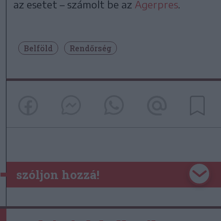
az esetet – számolt be az
Agerpres
.
Belföld
Rendőrség
szóljon hozzá!