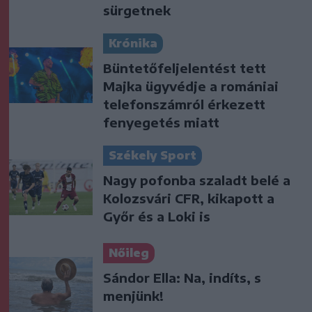
sürgetnek
Krónika
Büntetőfeljelentést tett
Majka ügyvédje a romániai
telefonszámról érkezett
fenyegetés miatt
Székely Sport
Nagy pofonba szaladt belé a
Kolozsvári CFR, kikapott a
Győr és a Loki is
Nőileg
Sándor Ella: Na, indíts, s
menjünk!