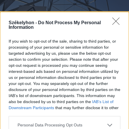
Székelyhon -
Do Not Process My Personal
Information
If you wish to opt-out of the sale, sharing to third parties, or
2026. augusztus 06., csütörtök
processing of your personal or sensitive information for
Villamosenergia-válság
targeted advertising by us, please use the below opt-out
section to confirm your selection. Please note that after your
enyhítéséről szóló intézkedéseket
opt-out request is processed you may continue seeing
fogadott el a kormány
interest-based ads based on personal information utilized by
us or personal information disclosed to third parties prior to
your opt-out. You may separately opt-out of the further
disclosure of your personal information by third parties on the
IAB’s list of downstream participants. This information may
also be disclosed by us to third parties on the
IAB’s List of
Downstream Participants
that may further disclose it to other
third parties.
Personal Data Processing Opt Outs