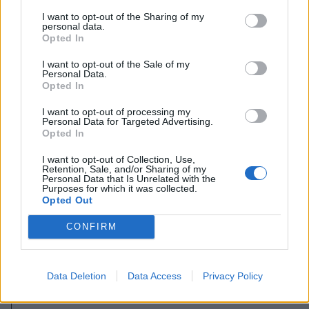
I want to opt-out of the Sharing of my
personal data.
Opted In
I want to opt-out of the Sale of my
Personal Data.
Opted In
I want to opt-out of processing my
Personal Data for Targeted Advertising.
Opted In
I want to opt-out of Collection, Use,
2026. augusztus 06., csütörtök
Retention, Sale, and/or Sharing of my
Personal Data that Is Unrelated with the
Bolojan szerint négy éve a
Purposes for which it was collected.
Opted Out
közlekedési minisztériumnál van
egy projekt, ami a Duna
CONFIRM
vízhozamának növelését segítené
elő
Data Deletion
Data Access
Privacy Policy