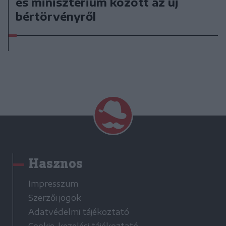
és minisztérium között az új
bértörvényről
Hasznos
Impresszum
Szerzői jogok
Adatvédelmi tájékoztató