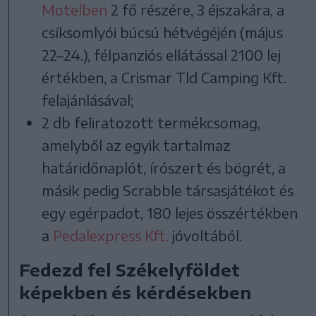
Motelben
2 fő részére, 3 éjszakára, a
csíksomlyói búcsú hétvégéjén (május
22–24.), félpanziós ellátással 2100 lej
értékben, a Crismar Tld Camping Kft.
felajánlásával;
2 db feliratozott termékcsomag,
amelyből az egyik tartalmaz
határidőnaplót, írószert és bögrét, a
másik pedig Scrabble társasjátékot és
egy egérpadot, 180 lejes összértékben
a
Pedalexpress Kft.
jóvoltából.
Fedezd fel Székelyföldet
képekben és kérdésekben