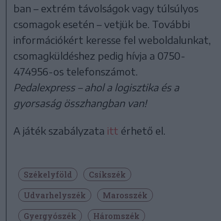
ban – extrém távolságok vagy túlsúlyos
csomagok esetén – vetjük be. További
információkért keresse fel weboldalunkat,
csomagküldéshez pedig hívja a 0750-
474956-os telefonszámot.
Pedalexpress – ahol a logisztika és a
gyorsaság összhangban van!
A játék szabályzata
itt
érhető el.
Székelyföld
Csíkszék
Udvarhelyszék
Marosszék
Gyergyószék
Háromszék