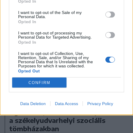
Opted In
I want to opt-out of the Sale of my
Personal Data.
Opted In
I want to opt-out of processing my
Personal Data for Targeted Advertising.
Opted In
I want to opt-out of Collection, Use,
Retention, Sale, and/or Sharing of my
Personal Data that Is Unrelated with the
Purposes for which it was collected.
Opted Out
CONFIRM
2026. augusztus 05., szerda
Data Deletion
Data Access
Privacy Policy
Agresszió, tartozások és javítások
a székelyudvarhelyi szociális
tömbházakban