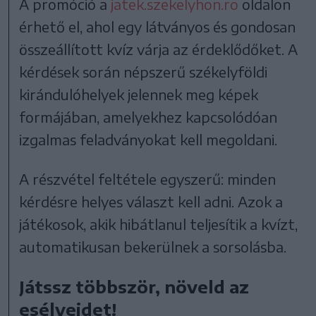
A promóció a
jatek.szekelyhon.ro
oldalon
érhető el, ahol egy látványos és gondosan
összeállított kvíz várja az érdeklődőket. A
kérdések során népszerű székelyföldi
kirándulóhelyek jelennek meg képek
formájában, amelyekhez kapcsolódóan
izgalmas feladványokat kell megoldani.
A részvétel feltétele egyszerű: minden
kérdésre helyes választ kell adni. Azok a
játékosok, akik hibátlanul teljesítik a kvízt,
automatikusan bekerülnek a sorsolásba.
Játssz többször, növeld az
esélyeidet!