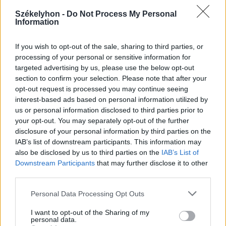
Székely Sport
Székelyhon -
Do Not Process My Personal
Information
Ősszel új elnököt választ a
Hargita megyei
If you wish to opt-out of the sale, sharing to third parties, or
futballközösség
processing of your personal or sensitive information for
targeted advertising by us, please use the below opt-out
section to confirm your selection. Please note that after your
Nőileg
opt-out request is processed you may continue seeing
interest-based ads based on personal information utilized by
Sándor Ella: Na, indíts, s
us or personal information disclosed to third parties prior to
menjünk!
your opt-out. You may separately opt-out of the further
disclosure of your personal information by third parties on the
IAB’s list of downstream participants. This information may
also be disclosed by us to third parties on the
IAB’s List of
Downstream Participants
that may further disclose it to other
third parties.
Personal Data Processing Opt Outs
A rovat további cikkei
I want to opt-out of the Sharing of my
personal data.