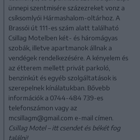
ünnepi szentmisére százezreket vonz a
csíksomlyói Hármashalom-oltárhoz. A
Brassói út 111-es szám alatt található
Csillag Motelben két- és háromágyas
szobák, illetve apartmanok állnak a
vendégek rendelkezésére. A kényelem és
az étterem mellett privát parkoló,
benzinkút és egyéb szolgáltatások is
szerepelnek kínálatukban. Bővebb
információk a 0744-484 739-es
telefonszámon vagy az
mcsillagm@gmail.com e-mail címen.
Csillag Motel – itt csendet és békét fog
találni!