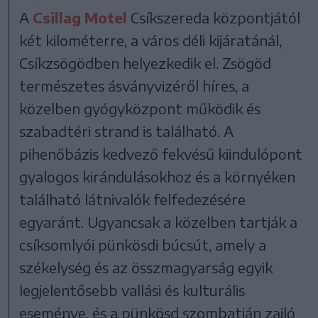
A
Csillag Motel
Csíkszereda központjától
két kilométerre, a város déli kijáratánál,
Csíkzsögödben helyezkedik el. Zsögöd
természetes ásványvizéről híres, a
közelben gyógyközpont működik és
szabadtéri strand is található. A
pihenőbázis kedvező fekvésű kiindulópont
gyalogos kirándulásokhoz és a környéken
található látnivalók felfedezésére
egyaránt. Ugyancsak a közelben tartják a
csíksomlyói pünkösdi búcsút, amely a
székelység és az összmagyarság egyik
legjelentősebb vallási és kulturális
eseménye, és a pünkösd szombatján zajló