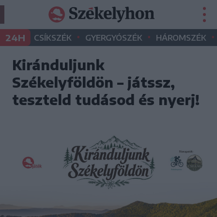
•
•
•
24H
CSÍKSZÉK
GYERGYÓSZÉK
HÁROMSZÉK
Kiránduljunk
Székelyföldön – játssz,
teszteld tudásod és nyerj!