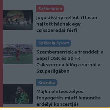
Székelyhon
Jogosítvány nélkül, ittasan
hajtott háznak egy
csíkszeredai férfi
Székely Sport
Szembementek a trenddel: a
Sepsi OSK és az FK
Csíkszereda kilóg a sorból a
Szuperligában
Krónika
Majka életveszélyes
fenyegetés miatt lemondta
erdélyi koncertjét