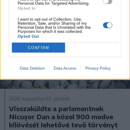
Personal Data for Targeted Advertising.
Opted In
I want to opt-out of Collection, Use,
Retention, Sale, and/or Sharing of my
Personal Data that Is Unrelated with the
Purposes for which it was collected.
Opted Out
CONFIRM
Data Deletion
Data Access
Privacy Policy
2026. augusztus 07., péntek
Visszaküldte a parlamentnek
Nicușor Dan a közel 900 medve
kilövését lehetővé tevő törvényt