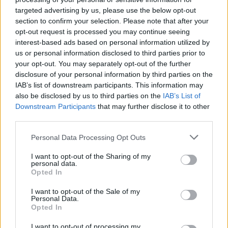
targeted advertising by us, please use the below opt-out
section to confirm your selection. Please note that after your
opt-out request is processed you may continue seeing
interest-based ads based on personal information utilized by
us or personal information disclosed to third parties prior to
your opt-out. You may separately opt-out of the further
disclosure of your personal information by third parties on the
IAB’s list of downstream participants. This information may
also be disclosed by us to third parties on the
IAB’s List of
Downstream Participants
that may further disclose it to other
third parties.
Personal Data Processing Opt Outs
2026. augusztus 07., péntek
I want to opt-out of the Sharing of my
personal data.
Románul is helyt kell állni a hétfőn
Opted In
kezdődő írásbeliken – így
I want to opt-out of the Sale of my
készülhetnek a pótérettségizők
Personal Data.
Opted In
I want to opt-out of processing my