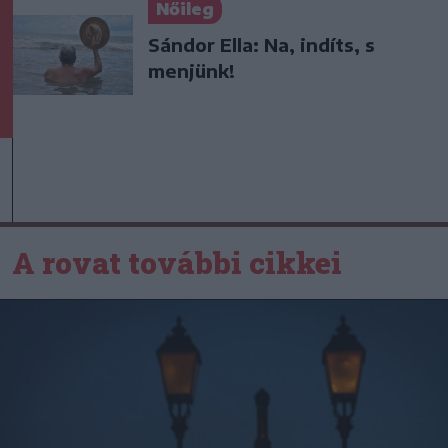
Nőileg
Sándor Ella: Na, indíts, s
menjünk!
A rovat további cikkei