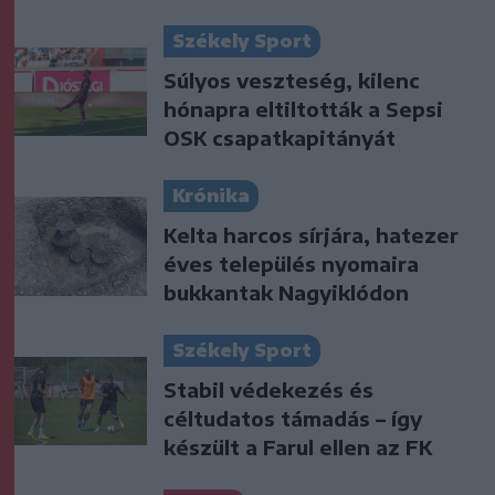
Székely Sport
Súlyos veszteség, kilenc
hónapra eltiltották a Sepsi
OSK csapatkapitányát
Krónika
Kelta harcos sírjára, hatezer
éves település nyomaira
bukkantak Nagyiklódon
Székely Sport
Stabil védekezés és
céltudatos támadás – így
készült a Farul ellen az FK