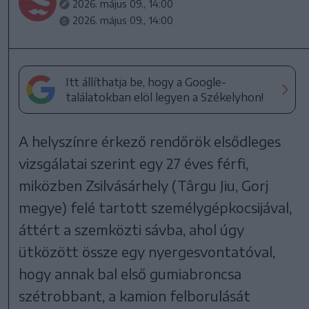
2026. május 09., 14:00
2026. május 09., 14:00
Itt állíthatja be, hogy a Google-
találatokban elöl legyen a Székelyhon!
A helyszínre érkező rendőrök elsődleges
vizsgálatai szerint egy 27 éves férfi,
miközben Zsilvásárhely (Târgu Jiu, Gorj
megye) felé tartott személygépkocsijával,
áttért a szemközti sávba, ahol úgy
ütközött össze egy nyergesvontatóval,
hogy annak bal első gumiabroncsa
szétrobbant, a kamion felborulását