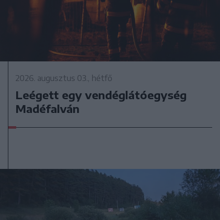
2026. augusztus 03., hétfő
Leégett egy vendéglátóegység
Madéfalván