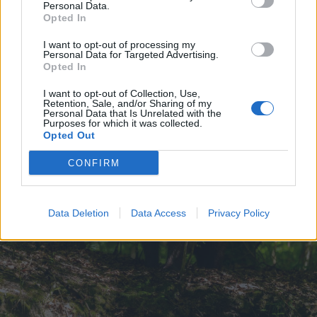
Personal Data.
Opted In
2026. augusztus 04., kedd
Jól halad a Tusnádfürdőt ellátó
I want to opt-out of processing my
Personal Data for Targeted Advertising.
vízvezeték építése
Opted In
I want to opt-out of Collection, Use,
Retention, Sale, and/or Sharing of my
Personal Data that Is Unrelated with the
Purposes for which it was collected.
Opted Out
CONFIRM
Data Deletion
Data Access
Privacy Policy