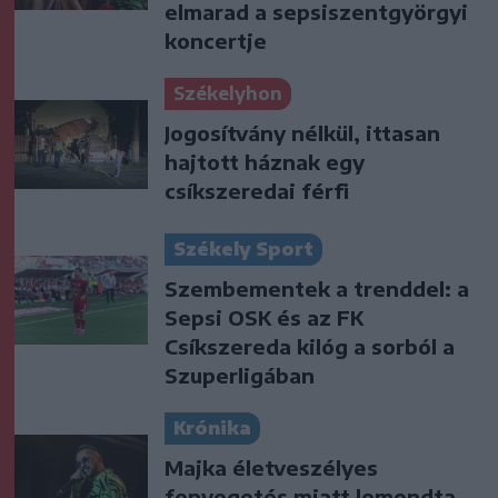
elmarad a sepsiszentgyörgyi
koncertje
Székelyhon
Jogosítvány nélkül, ittasan
hajtott háznak egy
csíkszeredai férfi
Székely Sport
Szembementek a trenddel: a
Sepsi OSK és az FK
Csíkszereda kilóg a sorból a
Szuperligában
Krónika
Majka életveszélyes
fenyegetés miatt lemondta