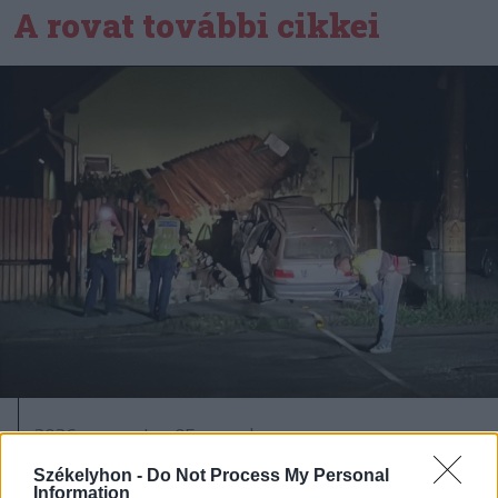
A rovat további cikkei
2026. augusztus 05., szerda
Jogosítvány nélkül, ittasan hajtott
Székelyhon -
Do Not Process My Personal
Information