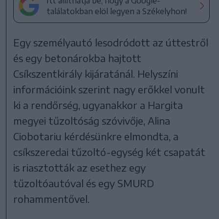
Itt állíthatja be, hogy a Google-
találatokban elöl legyen a Székelyhon!
Egy személyautó lesodródott az úttestről
és egy betonárokba hajtott
Csíkszentkirály kijáratánál. Helyszíni
információink szerint nagy erőkkel vonult
ki a rendőrség, ugyanakkor a Hargita
megyei tűzoltóság szóvivője, Alina
Ciobotariu kérdésünkre elmondta, a
csíkszeredai tűzoltó-egység két csapatát
is riasztották az esethez egy
tűzoltóautóval és egy SMURD
rohammentővel.