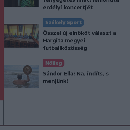
erdélyi koncertjét
Székely Sport
Ősszel új elnököt választ a
Hargita megyei
futballközösség
Nőileg
Sándor Ella: Na, indíts, s
menjünk!