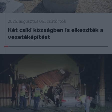
2026. augusztus 06., csütörtök
Két csíki községben is elkezdték a
vezetéképítést