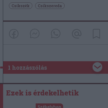
Csíkszék
Csíkszereda
1 hozzászólás
Ezek is érdekelhetik
Székelyhon