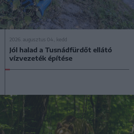
2026. augusztus 04., kedd
Jól halad a Tusnádfürdőt ellátó
vízvezeték építése