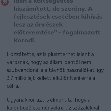
Idén a költségvetés
kiszámított, de szerény. A
fejlesztések esetében kihívás
lesz az önrészek
előteremtése” – fogalmazott
Korodi.
Hozzátette, az is pluszterhet jelent a
városnak, hogy az állam idéntől nem
szubvencionálja a távhőt használókat, így
3,7 millió lejt kellett elkülöníteni erre a
célra.
Ugyanakkor azt is elmondta, hogy a
különböző eseményekre tíz százalékkal