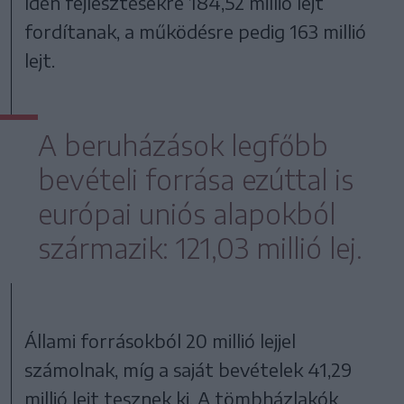
Idén fejlesztésekre 184,52 millió lejt
fordítanak, a működésre pedig 163 millió
lejt.
A beruházások legfőbb
bevételi forrása ezúttal is
európai uniós alapokból
származik: 121,03 millió lej.
Állami forrásokból 20 millió lejjel
számolnak, míg a saját bevételek 41,29
millió lejt tesznek ki. A tömbházlakók