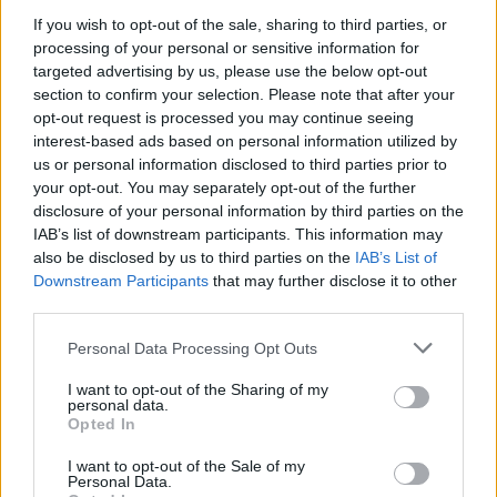
Krónika
If you wish to opt-out of the sale, sharing to third parties, or
Meddig használható még a
processing of your personal or sensitive information for
targeted advertising by us, please use the below opt-out
régi személyi?
section to confirm your selection. Please note that after your
opt-out request is processed you may continue seeing
interest-based ads based on personal information utilized by
Székely Sport
us or personal information disclosed to third parties prior to
your opt-out. You may separately opt-out of the further
Kulcsjátékosok nélkül készül a
disclosure of your personal information by third parties on the
Farul az FK Csíkszereda ellen
IAB’s list of downstream participants. This information may
also be disclosed by us to third parties on the
IAB’s List of
Downstream Participants
that may further disclose it to other
third parties.
Nőileg
Personal Data Processing Opt Outs
Sándor Ella: Na, indíts, s
menjünk!
I want to opt-out of the Sharing of my
personal data.
Opted In
I want to opt-out of the Sale of my
Personal Data.