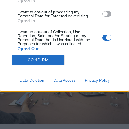
Opted In
I want to opt-out of processing my
Personal Data for Targeted Advertising.
Opted In
A rovat további cikkei
I want to opt-out of Collection, Use,
Retention, Sale, and/or Sharing of my
Personal Data that Is Unrelated with the
Purposes for which it was collected.
Opted Out
CONFIRM
Data Deletion
Data Access
Privacy Policy