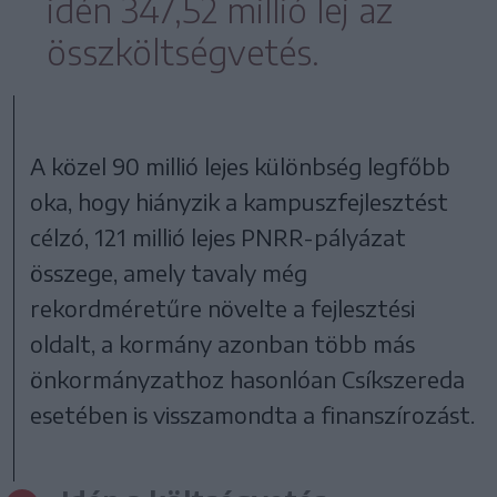
idén 347,52 millió lej az
összköltségvetés.
A közel 90 millió lejes különbség legfőbb
oka, hogy hiányzik a kampuszfejlesztést
célzó, 121 millió lejes PNRR-pályázat
összege, amely tavaly még
rekordméretűre növelte a fejlesztési
oldalt, a kormány azonban több más
önkormányzathoz hasonlóan Csíkszereda
esetében is visszamondta a finanszírozást.