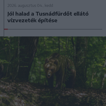
2026. augusztus 04., kedd
Jól halad a Tusnádfürdőt ellátó
vízvezeték építése