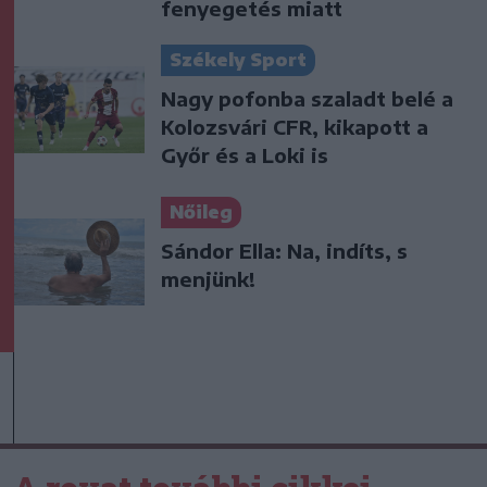
fenyegetés miatt
Székely Sport
Nagy pofonba szaladt belé a
Kolozsvári CFR, kikapott a
Győr és a Loki is
Nőileg
Sándor Ella: Na, indíts, s
menjünk!