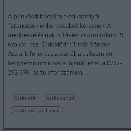
A pünkösdi búcsúra a csíksomlyói
ferencesek önkénteseket keresnek. A
megbeszélés május 14-én, csütörtökön 19
órakor lesz. Érdeklődni Timár Sándor
Asztrik ferences atyánál, a csíksomlyói
kegytemplom igazgatójánál lehet a 0722-
292 676-os telefonszámon.
Csíkszék
Csíksomlyó
Csíksomlyói búcsú