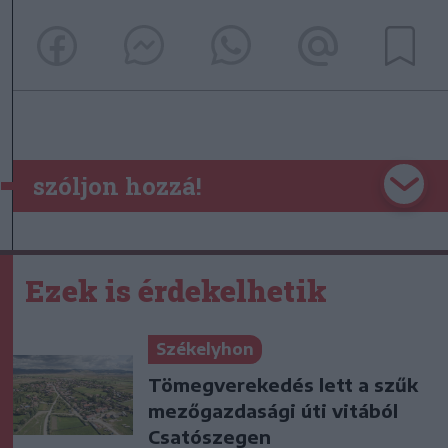
szóljon hozzá!
Ezek is érdekelhetik
Székelyhon
Tömegverekedés lett a szűk
mezőgazdasági úti vitából
Csatószegen