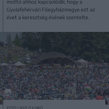
mottó ahhoz kapcsolódik, hogy a
Gyulafehérvári Főegyházmegye ezt az
évet a keresztség évének szentelte.
FOTÓ: LÁSZLÓ ILDIKÓ