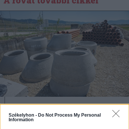
A rovat további cikkei
2026. augusztus 06., csütörtök
Két csíki községben is elkezdték a
Székelyhon -
Do Not Process My Personal
Information
vezetéképítést