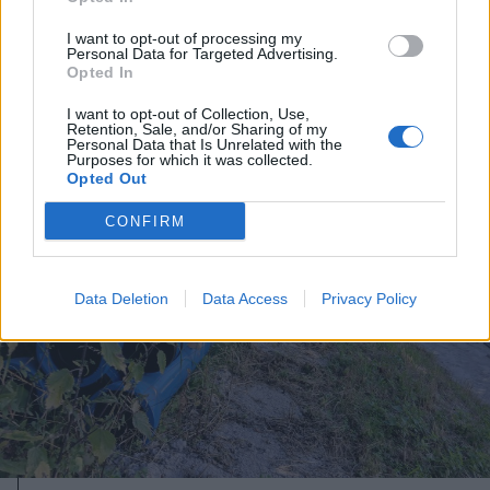
Jogosítvány nélkül, ittasan hajtott
I want to opt-out of processing my
háznak egy csíkszeredai férfi
Personal Data for Targeted Advertising.
Opted In
I want to opt-out of Collection, Use,
Retention, Sale, and/or Sharing of my
Personal Data that Is Unrelated with the
Purposes for which it was collected.
Opted Out
CONFIRM
Data Deletion
Data Access
Privacy Policy