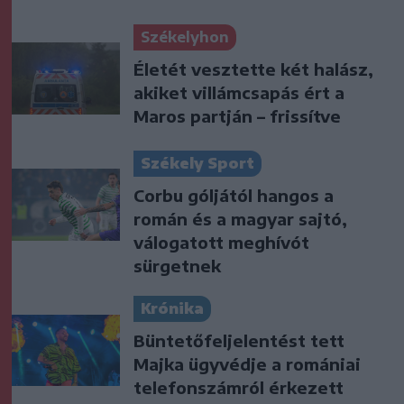
Székelyhon
Életét vesztette két halász,
akiket villámcsapás ért a
Maros partján – frissítve
Székely Sport
Corbu góljától hangos a
román és a magyar sajtó,
válogatott meghívót
sürgetnek
Krónika
Büntetőfeljelentést tett
Majka ügyvédje a romániai
telefonszámról érkezett