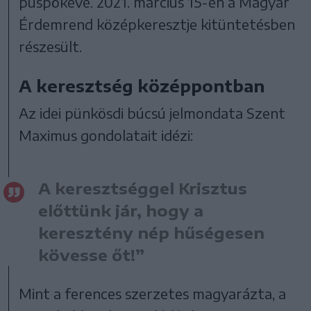
püspökévé. 2021. március 15-én a Magyar
Érdemrend középkeresztje kitüntetésben
részesült.
A keresztség középpontban
Az idei pünkösdi búcsú jelmondata Szent
Maximus gondolatait idézi:
A keresztséggel Krisztus
előttünk jár, hogy a
keresztény nép hűségesen
kövesse őt!”
Mint a ferences szerzetes magyarázta, a