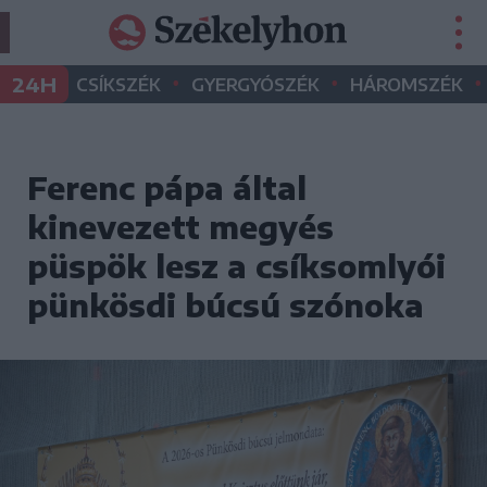
•
•
•
24H
CSÍKSZÉK
GYERGYÓSZÉK
HÁROMSZÉK
Ferenc pápa által
kinevezett megyés
püspök lesz a csíksomlyói
pünkösdi búcsú szónoka