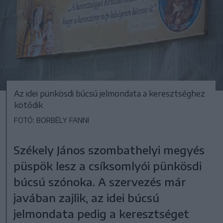
Az idei pünkösdi búcsú jelmondata a keresztséghez
kötődik
FOTÓ: BORBÉLY FANNI
Székely János szombathelyi megyés
püspök lesz a csíksomlyói pünkösdi
búcsú szónoka. A szervezés már
javában zajlik, az idei búcsú
jelmondata pedig a keresztséget