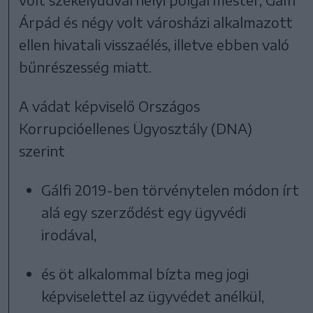
Árpád és négy volt városházi alkalmazott
ellen hivatali visszaélés, illetve ebben való
bűnrészesség miatt.
A vádat képviselő Országos
Korrupcióellenes Ügyosztály (DNA)
szerint
Gálfi 2019-ben törvénytelen módon írt
alá egy szerződést egy ügyvédi
irodával,
és öt alkalommal bízta meg jogi
képviselettel az ügyvédet anélkül,