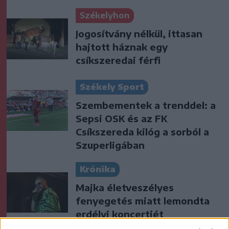
Székelyhon
Jogosítvány nélkül, ittasan
hajtott háznak egy
csíkszeredai férfi
Székely Sport
Szembementek a trenddel: a
Sepsi OSK és az FK
Csíkszereda kilóg a sorból a
Szuperligában
Krónika
Majka életveszélyes
fenyegetés miatt lemondta
erdélyi koncertjét