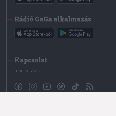
Rádió GaGa alkalmazás
Kapcsolat
Írjon nekünk