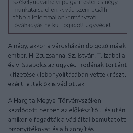
székelyudvarhelyi polgármester és négy
munkatársa ellen. A vád szerint Gálfi
több alkalommal önkormányzati
jóváhagyás nélkül fogadott ügyvédet.
A négy, akkor a városházán dolgozó másik
ember, H. Zsuzsanna, Sz. István, T. Izabella
és V. Szabolcs az ügyvédi irodának történt
kifizetések lebonyolításában vettek részt,
ezért lettek ők is vádlottak.
A Hargita Megyei Törvényszéken
kezdődött perben az előkészítő ülés után,
amikor elfogadták a vád által bemutatott
bizonyítékokat és a bizonyítás