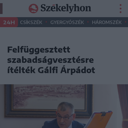
•
•
•
24H
CSÍKSZÉK
GYERGYÓSZÉK
HÁROMSZÉK
Felfüggesztett
szabadságvesztésre
ítélték Gálfi Árpádot