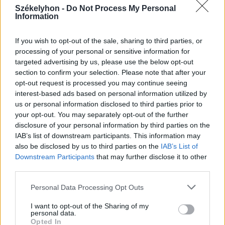
Székelyhon -
Do Not Process My Personal
Székely Sport
Information
Ősszel új elnököt választ a
Hargita megyei
If you wish to opt-out of the sale, sharing to third parties, or
processing of your personal or sensitive information for
futballközösség
targeted advertising by us, please use the below opt-out
section to confirm your selection. Please note that after your
Nőileg
opt-out request is processed you may continue seeing
interest-based ads based on personal information utilized by
Sándor Ella: Na, indíts, s
us or personal information disclosed to third parties prior to
menjünk!
your opt-out. You may separately opt-out of the further
disclosure of your personal information by third parties on the
IAB’s list of downstream participants. This information may
also be disclosed by us to third parties on the
IAB’s List of
Downstream Participants
that may further disclose it to other
third parties.
Personal Data Processing Opt Outs
A rovat további cikkei
I want to opt-out of the Sharing of my
personal data.
Opted In