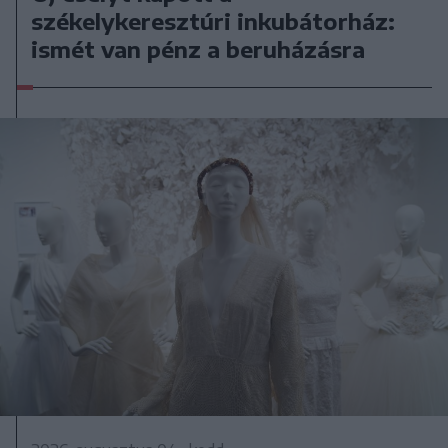
székelykeresztúri inkubátorház:
ismét van pénz a beruházásra