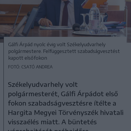
Gálfi Árpád nyolc évig volt Székelyudvarhely
polgármestere. Felfüggesztett szabadságvesztést
kapott elsőfokon
FOTÓ: CSATÓ ANDREA
Székelyudvarhely volt
polgármesterét, Gálfi Árpádot első
fokon szabadságvesztésre ítélte a
Hargita Megyei Törvényszék hivatali
visszaélés miatt. A büntetés
végrehajtását próbaidőre