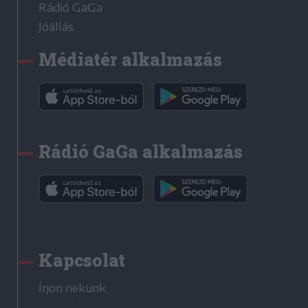
Rádió GaGa
Jóállás
Médiatér alkalmazás
Rádió GaGa alkalmazás
Kapcsolat
Írjon nekünk