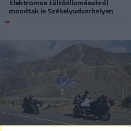
Elektromos töltőállomásokról
mondtak le Székelyudvarhelyen