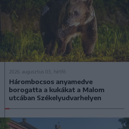
2026. augusztus 03., hétfő
Hárombocsos anyamedve
borogatta a kukákat a Malom
utcában Székelyudvarhelyen