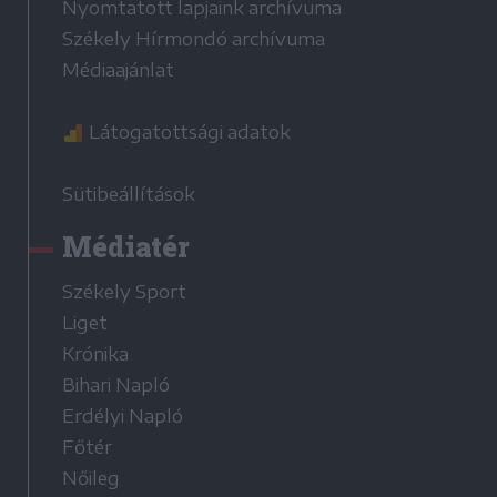
Nyomtatott lapjaink archívuma
Székely Hírmondó archívuma
Médiaajánlat
Látogatottsági adatok
Sütibeállítások
Médiatér
Székely Sport
Liget
Krónika
Bihari Napló
Erdélyi Napló
Főtér
Nőileg