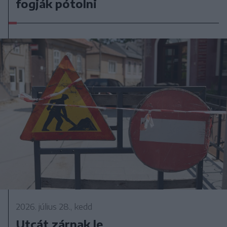
fogják pótolni
2026. július 28., kedd
Utcát zárnak le