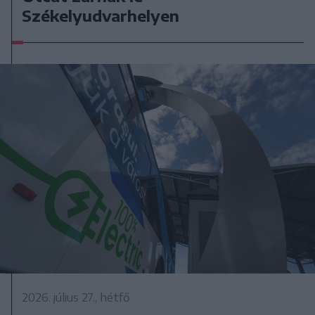
Székelyudvarhelyen
2026. július 27., hétfő