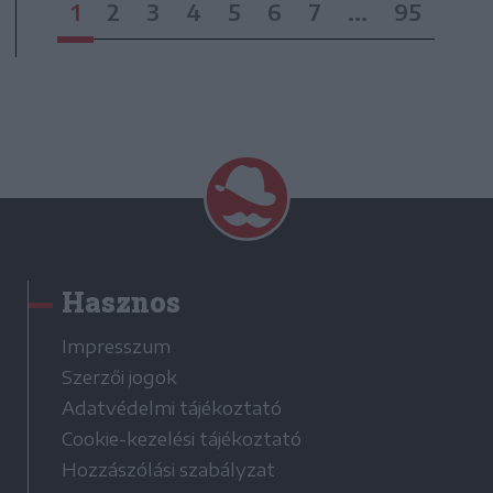
1
2
3
4
5
6
7
...
95
Hasznos
Impresszum
Szerzői jogok
Adatvédelmi tájékoztató
Cookie-kezelési tájékoztató
Hozzászólási szabályzat