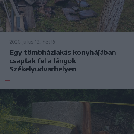
2026. július 13., hétfő
Egy tömbházlakás konyhájában
csaptak fel a lángok
Székelyudvarhelyen