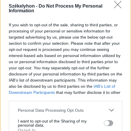
2026. július 26., vasárnap
Székelyhon -
Do Not Process My Personal
Information
Váratlan helyzetek, 55 nap és 16
ezer kilométer – véget ért a
If you wish to opt-out of the sale, sharing to third parties, or
mongóliai kaland
processing of your personal or sensitive information for
targeted advertising by us, please use the below opt-out
section to confirm your selection. Please note that after your
opt-out request is processed you may continue seeing
interest-based ads based on personal information utilized by
us or personal information disclosed to third parties prior to
your opt-out. You may separately opt-out of the further
disclosure of your personal information by third parties on the
IAB’s list of downstream participants. This information may
also be disclosed by us to third parties on the
IAB’s List of
Downstream Participants
that may further disclose it to other
third parties.
Personal Data Processing Opt Outs
I want to opt-out of the Sharing of my
personal data.
Opted In