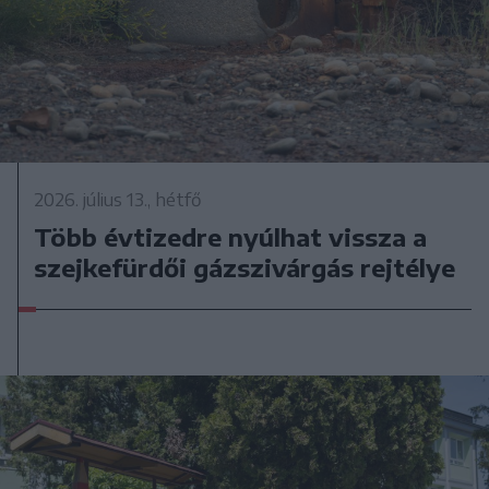
2026. július 13., hétfő
Több évtizedre nyúlhat vissza a
szejkefürdői gázszivárgás rejtélye