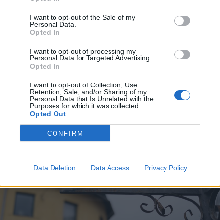
I want to opt-out of the Sale of my
Personal Data.
2026. július 21., kedd
Opted In
Kadicsfalván és Szombatfalván
I want to opt-out of processing my
Personal Data for Targeted Advertising.
járnak a medvék
Opted In
I want to opt-out of Collection, Use,
Retention, Sale, and/or Sharing of my
Personal Data that Is Unrelated with the
Purposes for which it was collected.
Opted Out
CONFIRM
Data Deletion
Data Access
Privacy Policy