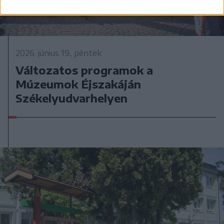
2026. június 19., péntek
Változatos programok a
Múzeumok Éjszakáján
Székelyudvarhelyen