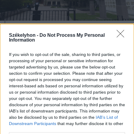
2026. június 22., hétfő
Székelyhon -
Do Not Process My Personal
Vakolatomlás: nem elégednek meg
Information
az elsődleges magyarázattal
If you wish to opt-out of the sale, sharing to third parties, or
processing of your personal or sensitive information for
targeted advertising by us, please use the below opt-out
section to confirm your selection. Please note that after your
opt-out request is processed you may continue seeing
interest-based ads based on personal information utilized by
us or personal information disclosed to third parties prior to
your opt-out. You may separately opt-out of the further
disclosure of your personal information by third parties on the
IAB’s list of downstream participants. This information may
also be disclosed by us to third parties on the
IAB’s List of
Downstream Participants
that may further disclose it to other
third parties.