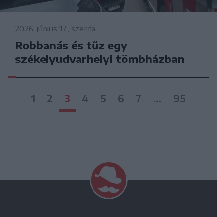
2026. június 17., szerda
Robbanás és tűz egy
székelyudvarhelyi tömbházban
1
2
3
4
5
6
7
...
95