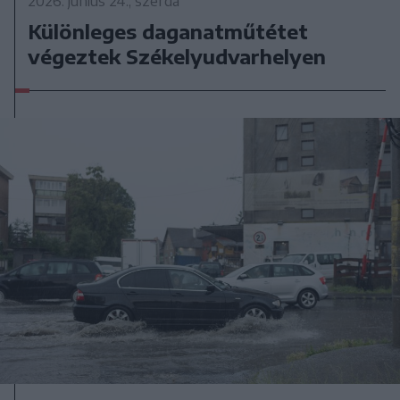
2026. június 24., szerda
Különleges daganatműtétet
végeztek Székelyudvarhelyen