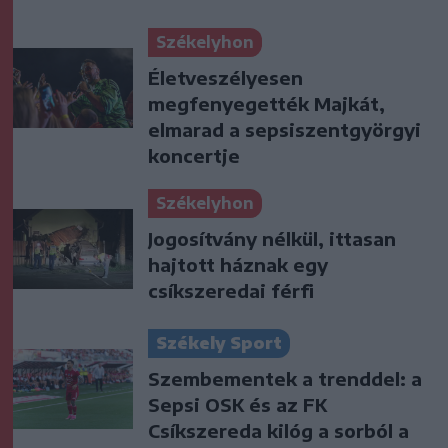
Székelyhon
Életveszélyesen
megfenyegették Majkát,
elmarad a sepsiszentgyörgyi
koncertje
Székelyhon
Jogosítvány nélkül, ittasan
hajtott háznak egy
csíkszeredai férfi
Székely Sport
Szembementek a trenddel: a
Sepsi OSK és az FK
Csíkszereda kilóg a sorból a