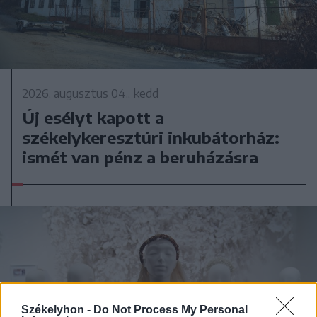
2026. augusztus 04., kedd
Új esélyt kapott a
székelykeresztúri inkubátorház:
ismét van pénz a beruházásra
Székelyhon -
Do Not Process My Personal