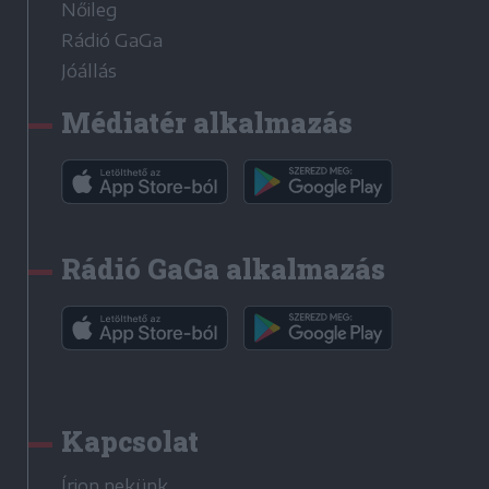
Nőileg
Rádió GaGa
Jóállás
Médiatér alkalmazás
Rádió GaGa alkalmazás
Kapcsolat
Írjon nekünk