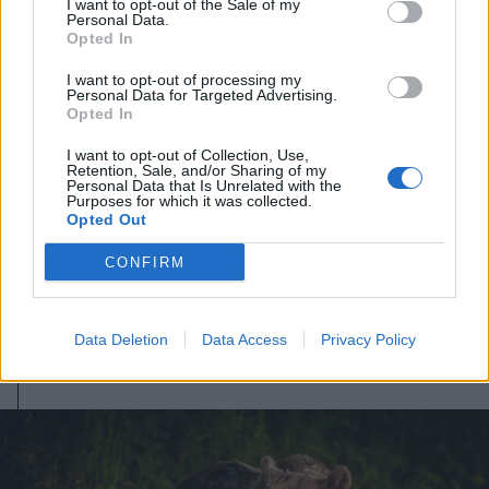
I want to opt-out of the Sale of my
Personal Data.
Opted In
I want to opt-out of processing my
Personal Data for Targeted Advertising.
Opted In
I want to opt-out of Collection, Use,
Retention, Sale, and/or Sharing of my
Personal Data that Is Unrelated with the
Purposes for which it was collected.
2026. augusztus 04., kedd
Opted Out
Újabb éjszakai medveriasztás
CONFIRM
Székelyudvarhelyen
Data Deletion
Data Access
Privacy Policy