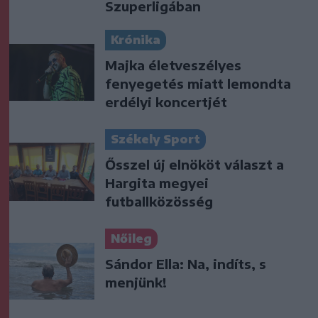
Szuperligában
Krónika
Majka életveszélyes
fenyegetés miatt lemondta
erdélyi koncertjét
Székely Sport
Ősszel új elnököt választ a
Hargita megyei
futballközösség
Nőileg
Sándor Ella: Na, indíts, s
menjünk!