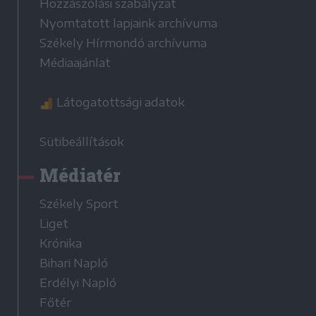
Hozzászólási szabályzat
Nyomtatott lapjaink archívuma
Székely Hírmondó archívuma
Médiaajánlat
Látogatottsági adatok
Sütibeállítások
Médiatér
Székely Sport
Liget
Krónika
Bihari Napló
Erdélyi Napló
Főtér