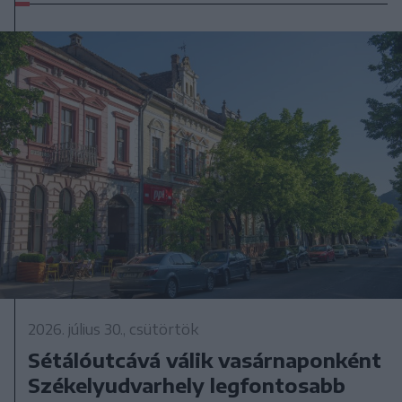
2026. július 30., csütörtök
Sétálóutcává válik vasárnaponként
Székelyudvarhely legfontosabb