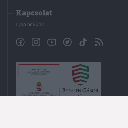
Kapcsolat
Írjon nekünk
© Székelyhon.ro 2009-2026
Minden jog fenntartva!