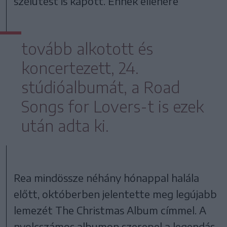
szélütést is kapott. Ennek ellenére
tovább alkotott és
koncertezett, 24.
stúdióalbumát, a Road
Songs for Lovers-t is ezek
után adta ki.
Rea mindössze néhány hónappal halála
előtt, októberben jelentette meg legújabb
lemezét The Christmas Album címmel. A
nyolcszámos albumon szerepel a legendás