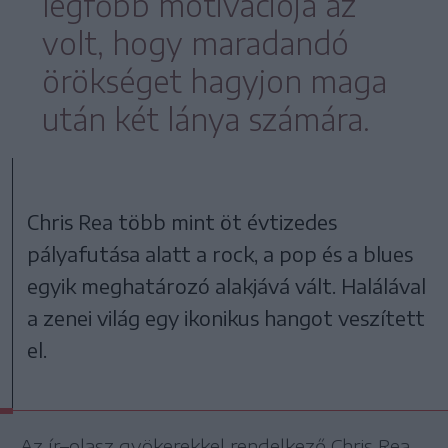
legfőbb motivációja az
volt, hogy maradandó
örökséget hagyjon maga
után két lánya számára.
Chris Rea több mint öt évtizedes
pályafutása alatt a rock, a pop és a blues
egyik meghatározó alakjává vált. Halálával
a zenei világ egy ikonikus hangot veszített
el.
Az ír–olasz gyökerekkel rendelkező Chris Rea