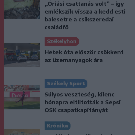
„Óriási csattanás volt” – így
emlékszik vissza a kedd esti
balesetre a csíkszeredai
családfő
Székelyhon
Hetek óta először csökkent
az üzemanyagok ára
Székely Sport
Súlyos veszteség, kilenc
hónapra eltiltották a Sepsi
OSK csapatkapitányát
Krónika