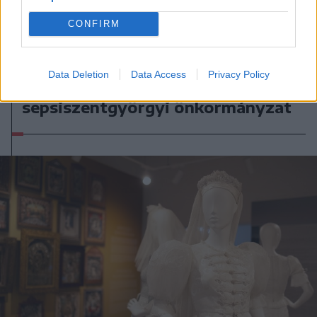
CONFIRM
2026. augusztus 07., péntek
Data Deletion
Data Access
Privacy Policy
A közvilágításon spórol a
sepsiszentgyörgyi önkormányzat