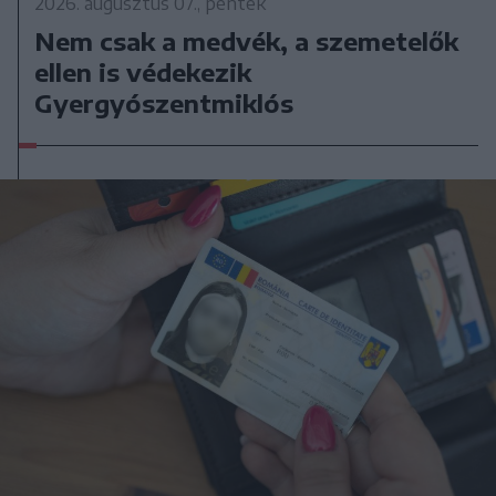
2026. augusztus 07., péntek
Nem csak a medvék, a szemetelők
ellen is védekezik
Gyergyószentmiklós