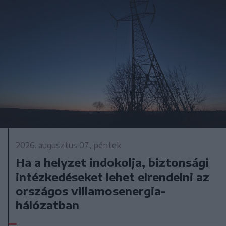
2026. augusztus 07., péntek
Ha a helyzet indokolja, biztonsági
intézkedéseket lehet elrendelni az
országos villamosenergia-
hálózatban