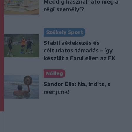
Meddig használható még a
régi személyi?
Székely Sport
Stabil védekezés és
céltudatos támadás – így
készült a Farul ellen az FK
Nőileg
Sándor Ella: Na, indíts, s
menjünk!