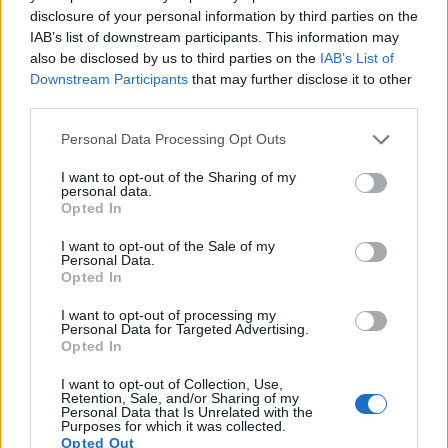
disclosure of your personal information by third parties on the
IAB’s list of downstream participants. This information may
2026. augusztus 08., szombat
also be disclosed by us to third parties on the
IAB’s List of
Már több mint száz településen
Downstream Participants
that may further disclose it to other
third parties.
kellett vízkorlátozást bevezetni
országszerte
Personal Data Processing Opt Outs
I want to opt-out of the Sharing of my
personal data.
Opted In
I want to opt-out of the Sale of my
Personal Data.
Opted In
I want to opt-out of processing my
Personal Data for Targeted Advertising.
Opted In
I want to opt-out of Collection, Use,
Retention, Sale, and/or Sharing of my
Personal Data that Is Unrelated with the
Purposes for which it was collected.
Opted Out