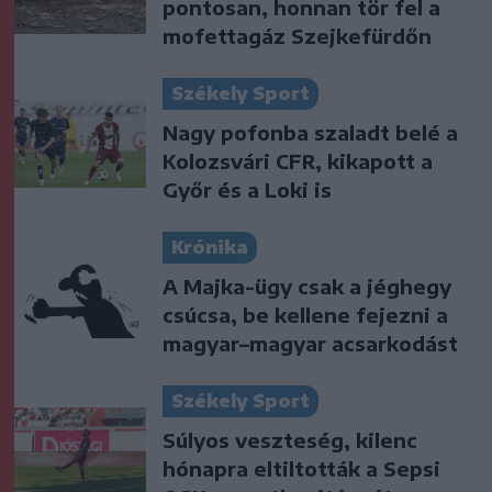
pontosan, honnan tör fel a
mofettagáz Szejkefürdőn
Székely Sport
Nagy pofonba szaladt belé a
Kolozsvári CFR, kikapott a
Győr és a Loki is
Krónika
A Majka-ügy csak a jéghegy
csúcsa, be kellene fejezni a
magyar–magyar acsarkodást
Székely Sport
Súlyos veszteség, kilenc
hónapra eltiltották a Sepsi