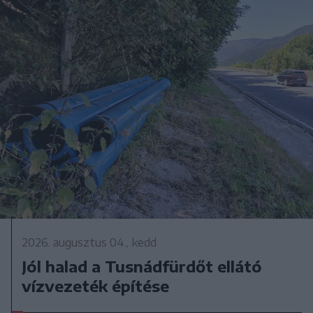
2026. augusztus 04., kedd
Jól halad a Tusnádfürdőt ellátó
vízvezeték építése