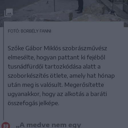
FOTÓ: BORBÉLY FANNI
Szőke Gábor Miklós szobrászművész
elmesélte, hogyan pattant ki fejéből
tusnádfürdői tartozkódása alatt a
szoborkészítés ötlete, amely hat hónap
után meg is valósult. Megerősítette
ugyanakkor, hogy az alkotás a baráti
összefogás jelképe.
„A medve nem egy