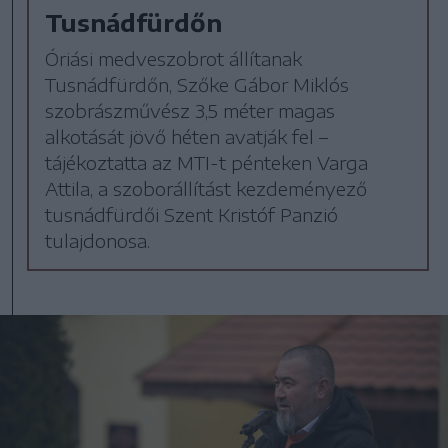
Tusnádfürdőn
Óriási medveszobrot állítanak
Tusnádfürdőn, Szőke Gábor Miklós
szobrászművész 3,5 méter magas
alkotását jövő héten avatják fel –
tájékoztatta az MTI-t pénteken Varga
Attila, a szoborállítást kezdeményező
tusnádfürdői Szent Kristóf Panzió
tulajdonosa.