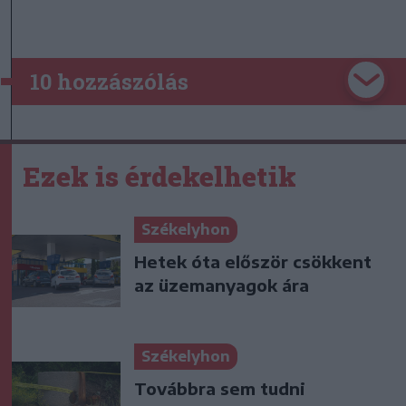
10 hozzászólás
Ezek is érdekelhetik
Székelyhon
Hetek óta először csökkent
az üzemanyagok ára
Székelyhon
Továbbra sem tudni