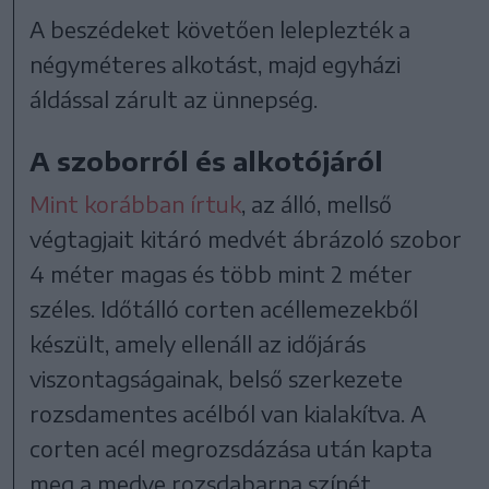
A beszédeket követően leleplezték a
négyméteres alkotást, majd egyházi
áldással zárult az ünnepség.
A szoborról és alkotójáról
Mint korábban írtuk
, az álló, mellső
végtagjait kitáró medvét ábrázoló szobor
4 méter magas és több mint 2 méter
széles. Időtálló corten acéllemezekből
készült, amely ellenáll az időjárás
viszontagságainak, belső szerkezete
rozsdamentes acélból van kialakítva. A
corten acél megrozsdázása után kapta
meg a medve rozsdabarna színét.