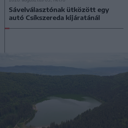
Sávelválasztónak ütközött egy
autó Csíkszereda kijáratánál