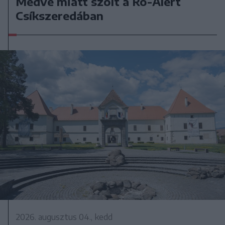
Medve miatt szólt a Ro-Alert
Csíkszeredában
2026. augusztus 04., kedd