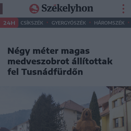
•
•
•
24H
CSÍKSZÉK
GYERGYÓSZÉK
HÁROMSZÉK
Négy méter magas
medveszobrot állítottak
fel Tusnádfürdőn