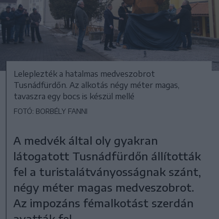
Leleplezték a hatalmas medveszobrot
Tusnádfürdőn. Az alkotás négy méter magas,
tavaszra egy bocs is készül mellé
FOTÓ: BORBÉLY FANNI
A medvék által oly gyakran
látogatott Tusnádfürdőn állították
fel a turistalátványosságnak szánt,
négy méter magas medveszobrot.
Az impozáns fémalkotást szerdán
avatták fel.