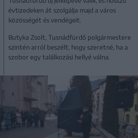
Tusnádfürdő új jelképévé válik, és hosszú
évtizedeken át szolgálja majd a város
közösségét és vendégeit.
Butyka Zsolt, Tusnádfürdő polgármestere
szintén arról beszélt, hogy szeretné, ha a
szobor egy találkozási hellyé válna.