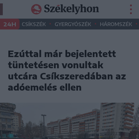
•
•
•
24H
CSÍKSZÉK
GYERGYÓSZÉK
HÁROMSZÉK
Ezúttal már bejelentett
tüntetésen vonultak
utcára Csíkszeredában az
adóemelés ellen