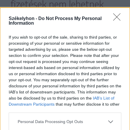
fizetések nem lehetnek
érinthetetlenek.
Székelyhon -
Do Not Process My Personal
Information
„Igazságos teherviselést akarunk” –
If you wish to opt-out of the sale, sharing to third parties, or
hangsúlyozta. Hozzátette, vegyék
processing of your personal or sensitive information for
figyelembe azt a népszavazást is,
targeted advertising by us, please use the below opt-out
section to confirm your selection. Please note that after your
amely egykamarás parlamentet, 300
opt-out request is processed you may continue seeing
fős képviseletet és átlátható
interest-based ads based on personal information utilized by
us or personal information disclosed to third parties prior to
költségvetést követelt. Végül
your opt-out. You may separately opt-out of the further
bejelentette, hogy
disclosure of your personal information by third parties on the
IAB’s list of downstream participants. This information may
also be disclosed by us to third parties on the
IAB’s List of
Downstream Participants
that may further disclose it to other
third parties.
aláírásokat is fognak
Personal Data Processing Opt Outs
gyűjteni annak érdekében,