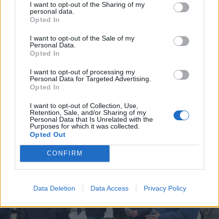
I want to opt-out of the Sharing of my
hogy „eltakarítsák ezt a
personal data.
Opted In
kormányt”.
I want to opt-out of the Sale of my
Personal Data.
Opted In
A tüntetésen kezdetektől fogva jelen
volt a csíkszeredai városvezetés
I want to opt-out of processing my
Personal Data for Targeted Advertising.
képviseletében Korodi Attila
Opted In
polgármester és Bors Béla
I want to opt-out of Collection, Use,
Retention, Sale, and/or Sharing of my
alpolgármester.
Personal Data that Is Unrelated with the
Purposes for which it was collected.
Opted Out
CONFIRM
Data Deletion
Data Access
Privacy Policy