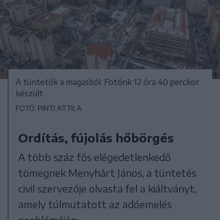
A tüntetők a magasból. Fotónk 12 óra 40 perckor
készült
FOTÓ: PINTI ATTILA
Ordítás, fújolás hőbörgés
A több száz fős elégedetlenkedő
tömegnek Menyhárt János, a tüntetés
civil szervezője olvasta fel a kiáltványt,
amely túlmutatott az adóemelés
problémáján: