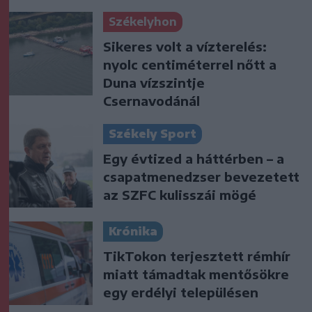
Székelyhon
Sikeres volt a vízterelés:
nyolc centiméterrel nőtt a
Duna vízszintje
Csernavodánál
Székely Sport
Egy évtized a háttérben – a
csapatmenedzser bevezetett
az SZFC kulisszái mögé
Krónika
TikTokon terjesztett rémhír
miatt támadtak mentősökre
egy erdélyi településen