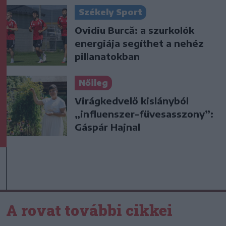
Székely Sport
Ovidiu Burcă: a szurkolók
energiája segíthet a nehéz
pillanatokban
Nőileg
Virágkedvelő kislányból
„influenszer-füvesasszony”:
Gáspár Hajnal
A rovat további cikkei