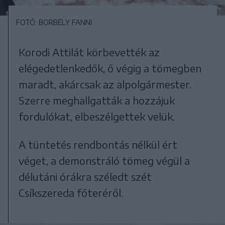
FOTÓ: BORBÉLY FANNI
Korodi Attilát körbevették az
elégedetlenkedők, ő végig a tömegben
maradt, akárcsak az alpolgármester.
Szerre meghallgatták a hozzájuk
fordulókat, elbeszélgettek velük.
A tüntetés rendbontás nélkül ért
véget, a demonstráló tömeg végül a
délutáni órákra széledt szét
Csíkszereda főteréről.