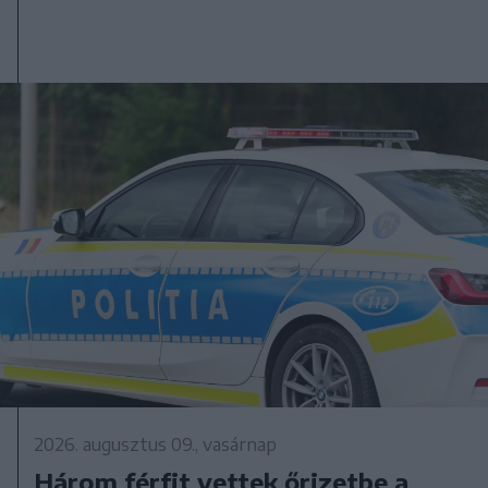
2026. augusztus 09., vasárnap
Három férfit vettek őrizetbe a