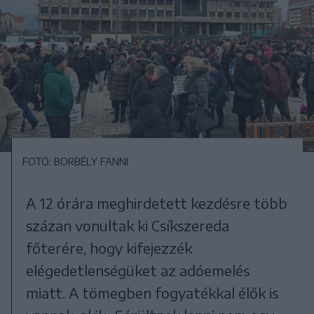
FOTÓ: BORBÉLY FANNI
A 12 órára meghirdetett kezdésre több
százan vonultak ki Csíkszereda
főterére, hogy kifejezzék
elégedetlenségüket az adóemelés
miatt. A tömegben fogyatékkal élők is