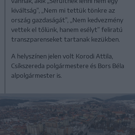
vannak, akik „Sérültnek lenni nem egy
kiváltság”, „Nem mi tettük tönkre az
ország gazdaságát”, „Nem kedvezmény
vettek el tőlünk, hanem esélyt” feliratú
transzparenseket tartanak kezükben.
A helyszínen jelen volt Korodi Attila,
Csíkszereda polgármestere és Bors Béla
alpolgármester is.