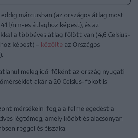
 eddig márciusban (az országos átlag most
41 l/nm-es átlaghoz képest), és az
kal a többéves átlag fölött van (4,6 Celsius-
ghoz képest) –
közölte
az Országos
).
katlanul meleg idő, főként az ország nyugati
hőmérséklet akár a 20 Celsius-fokot is
szont mérsékelni fogja a felmelegedést a
edves légtömeg, amely ködöt és alacsonyan
ösen reggel és éjszaka.