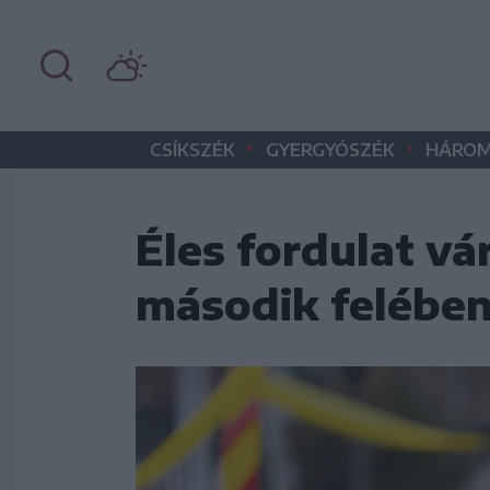
•
•
CSÍKSZÉK
GYERGYÓSZÉK
HÁROM
Éles fordulat vá
második felébe