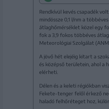
Rendkívül kevés csapadék volt
mindössze 0,1 l/nm a többéves 
átlaghőmérséklet közel egy fok
fok a 3,9 fokos többéves átla
Meteorológiai Szolgálat (ANM
A jövő hét elejéig kitart a szo
és középső területein, ahol a 
elérheti.
Délen és a keleti régiókban vi
Fekete-tenger felől érkező n
haladó felhőréteget hoz, külön