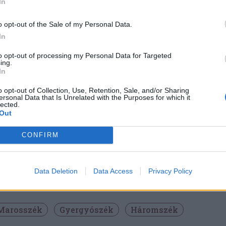
In
o opt-out of the Sale of my Personal Data.
 szerint március hátralévő
In
 a hőmérséklet-csökkenés
to opt-out of processing my Personal Data for Targeted
ing.
In
ni,
o opt-out of Collection, Use, Retention, Sale, and/or Sharing
ersonal Data that Is Unrelated with the Purposes for which it
lected.
Out
érés az alacsony értékekhez hatással lehet a
CONFIRM
y veszélye azokon a területeken, ahol a fák
Data Deletion
Data Access
Privacy Policy
Marosszék
Gyergyószék
Háromszék