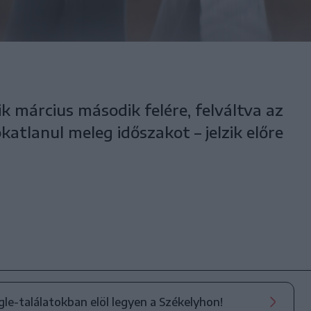
k március második felére, felváltva az
katlanul meleg időszakot – jelzik előre
ogle-találatokban elöl legyen a Székelyhon!