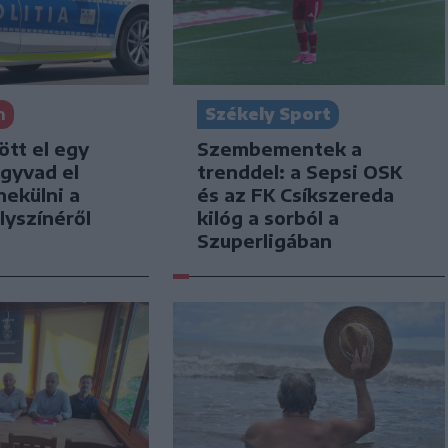
n
Székely Sport
tt el egy
Szembementek a
agyvad el
trenddel: a Sepsi OSK
nekülni a
és az FK Csíkszereda
lyszínéről
kilóg a sorból a
Szuperligában