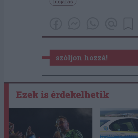
Időjárás
szóljon hozzá!
Ezek is érdekelhetik