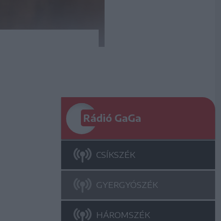
Rádió GaGa
CSÍKSZÉK
GYERGYÓSZÉK
HÁROMSZÉK