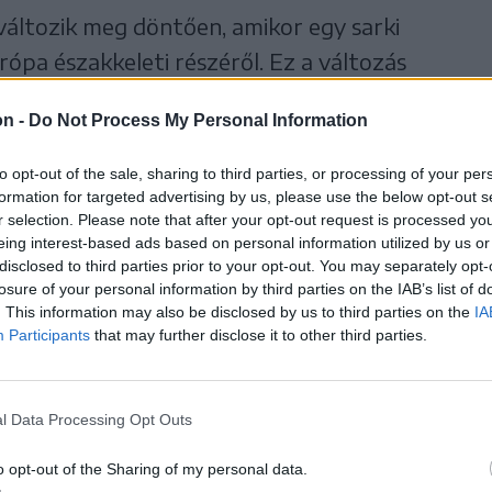
 változik meg döntően, amikor egy sarki
ópa északkeleti részéről. Ez a változás
on -
Do Not Process My Personal Information
ágban lecsökkenti a
to opt-out of the sale, sharing to third parties, or processing of your per
, és csapadékot is
formation for targeted advertising by us, please use the below opt-out s
r selection. Please note that after your opt-out request is processed y
eing interest-based ads based on personal information utilized by us or
disclosed to third parties prior to your opt-out. You may separately opt-
losure of your personal information by third parties on the IAB’s list of
. This information may also be disclosed by us to third parties on the
IA
Participants
that may further disclose it to other third parties.
ő formájában – vetítik előre a
a lehűlés havazást eredményezhet, új
l Data Processing Opt Outs
l a hegygerinceken felerősödik, fokozva a
o opt-out of the Sharing of my personal data.