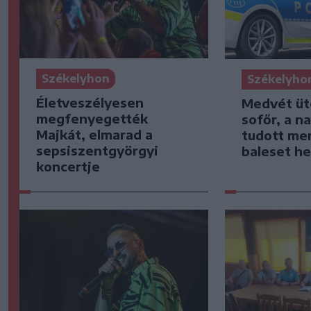
Székelyhon
Székelyho
Életveszélyesen
Medvét ütö
megfenyegették
sofőr, a n
Majkát, elmarad a
tudott me
sepsiszentgyörgyi
baleset he
koncertje