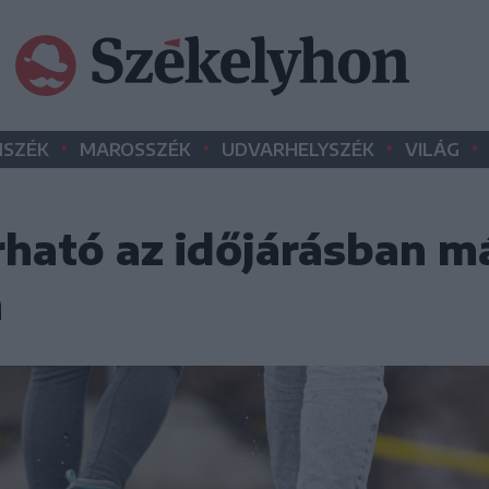
•
•
•
•
SZÉK
MAROSSZÉK
UDVARHELYSZÉK
VILÁG
rható az időjárásban m
n