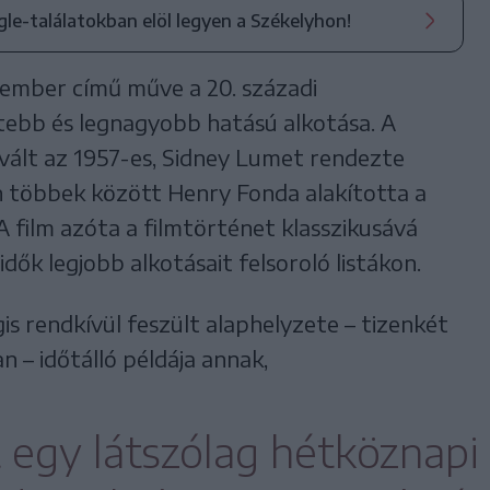
ogle-találatokban elöl legyen a Székelyhon!
 ember című műve a 20. századi
tebb és legnagyobb hatású alkotása. A
 vált az 1957-es, Sidney Lumet rendezte
n többek között Henry Fonda alakította a
 A film azóta a filmtörténet klasszikusává
dők legjobb alkotásait felsoroló listákon.
 rendkívül feszült alaphelyzete – tizenkét
 – időtálló példája annak,
 egy látszólag hétköznapi