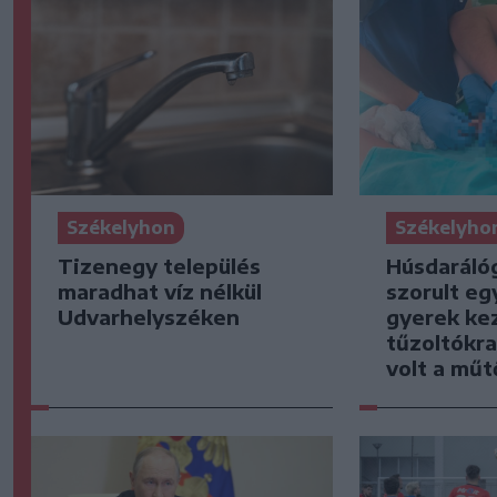
Székelyhon
Székelyho
Tizenegy település
Húsdaráló
maradhat víz nélkül
szorult eg
Udvarhelyszéken
gyerek kez
tűzoltókra
volt a mű