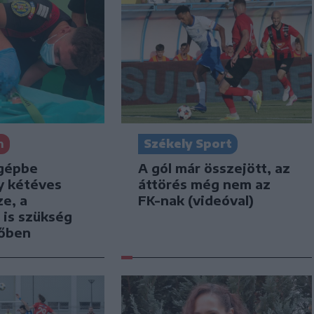
n
Székely Sport
gépbe
A gól már összejött, az
y kétéves
áttörés még nem az
e, a
FK-nak (videóval)
 is szükség
tőben