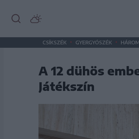
•
•
CSÍKSZÉK
GYERGYÓSZÉK
HÁROM
A 12 dühös embe
Játékszín