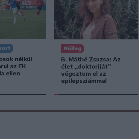
port
Nőileg
osok nélkül
B. Máthé Zsuzsa: Az
arul az FK
élet „doktoriját”
a ellen
végeztem el az
epilepsziámmal