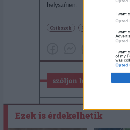
Opted 
helyszínen.
I want t
Opted 
Csíkszék
Csíkszereda
Szí
I want 
Advertis
Opted 
I want t
of my P
was col
Opted 
szóljon hozzá!
Ezek is érdekelhetik