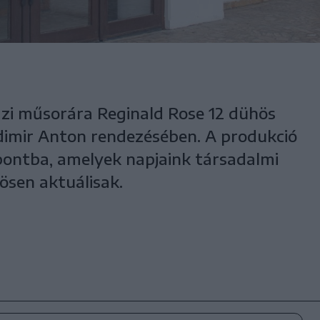
tűzi műsorára Reginald Rose 12 dühös
dimir Anton rendezésében. A produkció
pontba, amelyek napjaink társadalmi
sen aktuálisak.