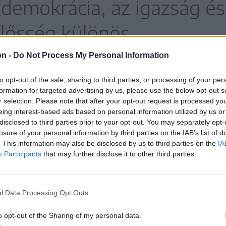
 demokrácia, az igazság és
elősség különös
vá.
on -
Do Not Process My Personal Information
to opt-out of the sale, sharing to third parties, or processing of your per
formation for targeted advertising by us, please use the below opt-out s
r selection. Please note that after your opt-out request is processed y
-én, csütörtökön 19 órától látható a
eing interest-based ads based on personal information utilized by us or
disclosed to third parties prior to your opt-out. You may separately opt-
an. Az előadás következő időpontjai:
losure of your personal information by third parties on the IAB’s list of
lamint március 28., szombat, 19 óra, szintén a
. This information may also be disclosed by us to third parties on the
IA
Participants
that may further disclose it to other third parties.
npadán.
mint személyesen a Művészetek Háza
l Data Processing Opt Outs
án és pénteken 10 és 14 óra között, kedden
o opt-out of the Sharing of my personal data.
ött, illetve az előadások előtt egy órával a