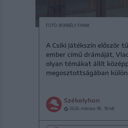
FOTÓ: BORBÉLY FANNI
A Csíki Játékszín először 
ember című drámáját, Vla
olyan témákat állít közép
megosztottságában különö
Székelyhon
2026. március 18., 10:48