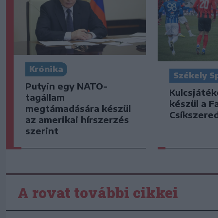
Krónika
Székely S
Putyin egy NATO-
Kulcsjáték
tagállam
készül a F
megtámadására készül
Csíkszered
az amerikai hírszerzés
szerint
A rovat további cikkei