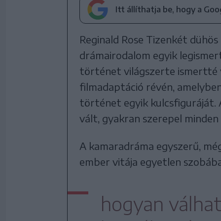
Itt állíthatja be, hogy a Go
Reginald Rose Tizenkét dühös
drámairodalom egyik legismer
történet világszerte ismertté
filmadaptáció révén, amelybe
történet egyik kulcsfiguráját.
vált, gyakran szerepel minden i
A kamaradráma egyszerű, mégis
ember vitája egyetlen szobában
hogyan válhat