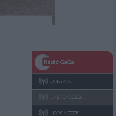
Rádió GaGa
CSÍKSZÉK
GYERGYÓSZÉK
HÁROMSZÉK