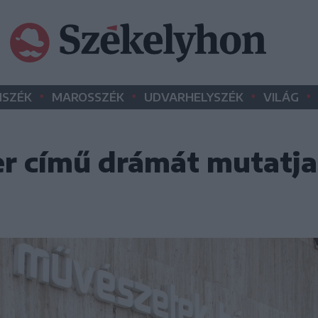
•
•
•
•
SZÉK
MAROSSZÉK
UDVARHELYSZÉK
VILÁG
r című drámát mutatja 