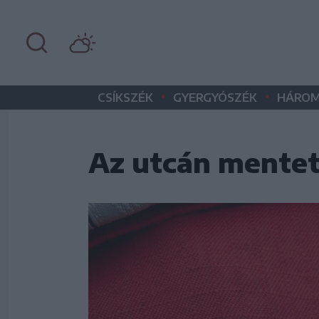
•
•
CSÍKSZÉK
GYERGYÓSZÉK
HÁROM
Az utcán mentett