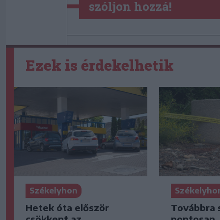
szóljon hozzá!
Ezek is érdekelhetik
Székelyhon
Székelyho
Hetek óta először
Továbbra 
csökkent az
pontosan,