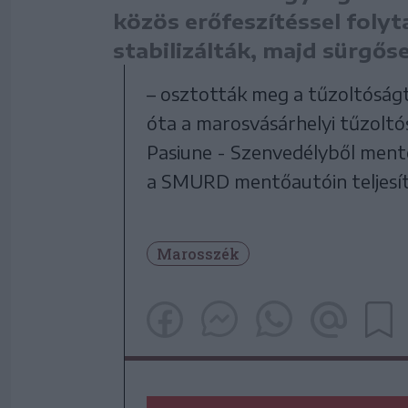
közös erőfeszítéssel foly
stabilizálták, majd sürgős
– osztották meg a tűzoltóságtó
óta a marosvásárhelyi tűzolt
Pasiune - Szenvedélyből mentő
a SMURD mentőautóin teljesít
Marosszék