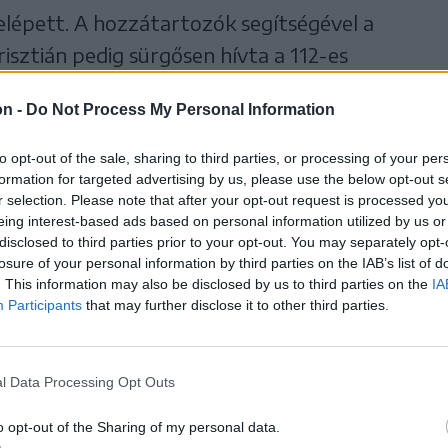
lépett. A hozzátartozók segítségével a
isztián pedig sürgősen hívta a 112-es
a férfi eszméleténél volt és tudott
on -
Do Not Process My Personal Information
orsan romlott.
to opt-out of the sale, sharing to third parties, or processing of your per
formation for targeted advertising by us, please use the below opt-out s
 kapcsolatban maradt a
r selection. Please note that after your opt-out request is processed y
den elérhető információt
eing interest-based ads based on personal information utilized by us or
disclosed to third parties prior to your opt-out. You may separately opt-
ak alakulásáról”
losure of your personal information by third parties on the IAB’s list of
. This information may also be disclosed by us to third parties on the
IA
. Hozzátették, a beteg légzése azonban
Participants
that may further disclose it to other third parties.
t, ami egyértelmű jele volt a helyzet
l Data Processing Opt Outs
a beteget a földre fektették. Nem sokkal
o opt-out of the Sharing of my personal data.