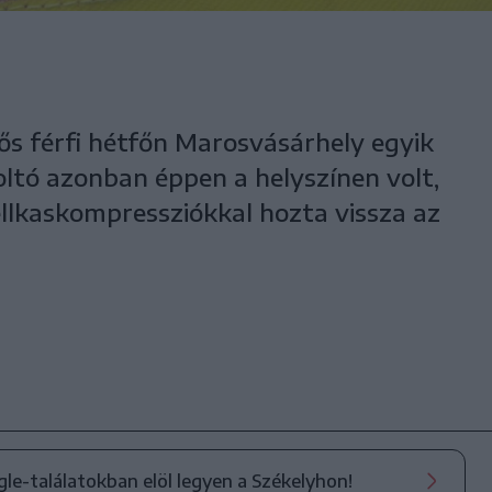
dős férfi hétfőn Marosvásárhely egyik
oltó azonban éppen a helyszínen volt,
ellkaskompressziókkal hozta vissza az
ogle-találatokban elöl legyen a Székelyhon!