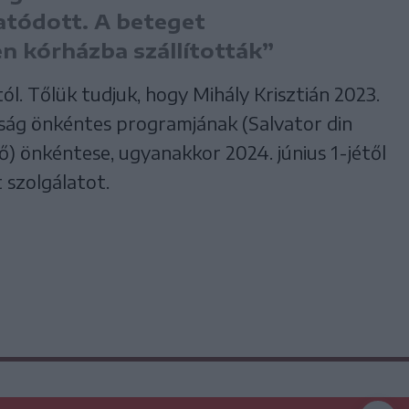
tatódott. A beteget
en kórházba szállították”
l. Tőlük tudjuk, hogy Mihály Krisztián 2023.
óság önkéntes programjának (Salvator din
) önkéntese, ugyanakkor 2024. június 1-jétől
 szolgálatot.