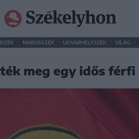
•
•
•
•
SZÉK
MAROSSZÉK
UDVARHELYSZÉK
VILÁG
ék meg egy idős férfi 