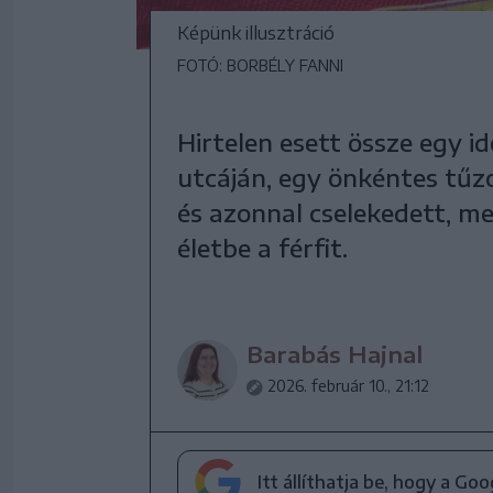
Képünk illusztráció
FOTÓ: BORBÉLY FANNI
Hirtelen esett össze egy i
utcáján, egy önkéntes tűz
és azonnal cselekedett, m
életbe a férfit.
Barabás Hajnal
2026. február 10., 21:12
Itt állíthatja be, hogy a Go