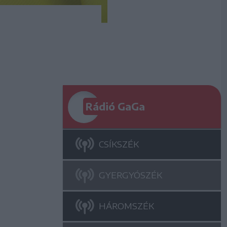
Rádió GaGa
CSÍKSZÉK
GYERGYÓSZÉK
HÁROMSZÉK