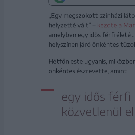
„Egy megszokott színházi látog
helyzetté vált” –
kezdte a Mar
amelyben egy idős férfi életé
helyszínen járó önkéntes tűzol
Hétfőn este ugyanis, miközben 
önkéntes észrevette, amint
egy idős férfi
közvetlenül el