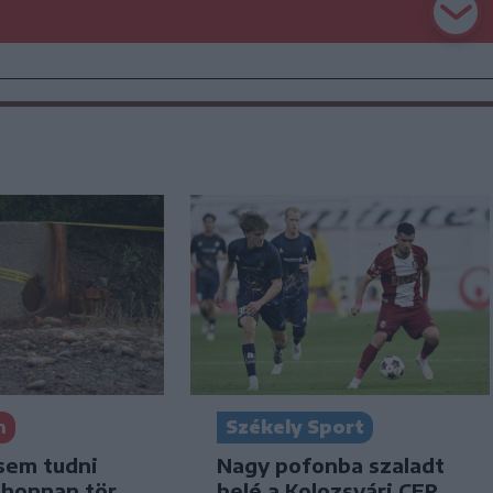
n
Székely Sport
sem tudni
Nagy pofonba szaladt
 honnan tör
belé a Kolozsvári CFR,