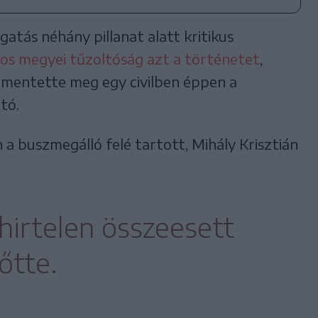
atás néhány pillanat alatt kritikus
os megyei tűzoltóság azt a történetet
,
t mentette meg egy civilben éppen a
tó.
a buszmegálló felé tartott, Mihály Krisztián
 hirtelen összeesett
őtte.