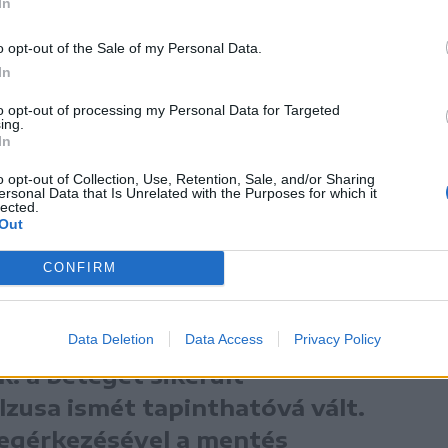
gése leállt. Erről Mihály Krisztián azonnal
In
st és a 112-es diszpécsert, majd
o opt-out of the Sale of my Personal Data.
In
lkül megkezdte az
to opt-out of processing my Personal Data for Targeted
ing.
In
o opt-out of Collection, Use, Retention, Sale, and/or Sharing
ersonal Data that Is Unrelated with the Purposes for which it
lected.
Out
lyamatosan, nyugodtan és határozottan
CONFIRM
perc számított.
Data Deletion
Data Access
Privacy Policy
ak: a beteget sikerült
ulzusa ismét tapinthatóvá vált.
egérkezésével a mentés