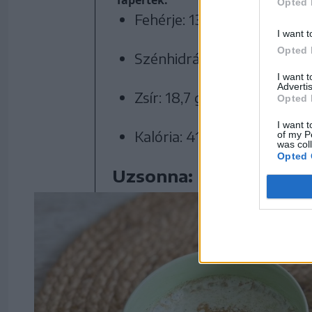
Tápérték:
Opted 
Fehérje: 13 g
I want t
Opted 
Szénhidrát: 47 g
I want 
Advertis
Zsír: 18,7 g
Opted 
I want t
Kalória: 410 kcal
of my P
was col
Opted 
Uzsonna: Friss alma ko