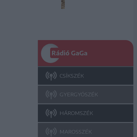
Rádió GaGa
CSÍKSZÉK
GYERGYÓSZÉK
HÁROMSZÉK
MAROSSZÉK