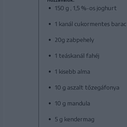
Hozzávalók:
150 g , 1,5 %-os joghurt
1 kanál cukormentes barac
20g zabpehely
1 teáskanál fahéj
1 kisebb alma
10 g aszalt tőzegáfonya
10 g mandula
5 g kendermag