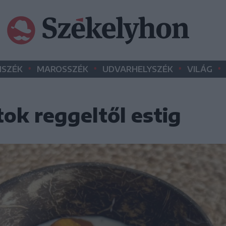
•
•
•
•
SZÉK
MAROSSZÉK
UDVARHELYSZÉK
VILÁG
ok reggeltől estig