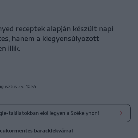
nyed receptek alapján készült napi
tes, hanem a kiegyensúlyozott
 illik.
ugusztus 25., 10:54
ogle-találatokban elöl legyen a Székelyhon!
s cukormentes baracklekvárral