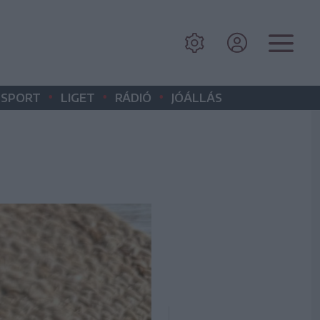
•
•
•
SPORT
LIGET
RÁDIÓ
JÓÁLLÁS