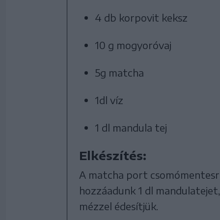
4 db korpovit keksz
10 g mogyoróvaj
5g matcha
1dl víz
1 dl mandula tej
Elkészítés:
A matcha port csomómentesre k
hozzáadunk 1 dl mandulatejet, 
mézzel édesítjük.