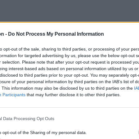
on -
Do Not Process My Personal Information
to opt-out of the sale, sharing to third parties, or processing of your per
juk a levét. Hozzákavarjuk a zabpelyhet, az
formation for targeted advertising by us, please use the below opt-out s
r selection. Please note that after your opt-out request is processed y
át, kendermagot, fahéjat, valamint egy
eing interest-based ads based on personal information utilized by us or
ál kókuszolajat. Miután alaposan
disclosed to third parties prior to your opt-out. You may separately opt-
losure of your personal information by third parties on the IAB’s list of
on 20 perc alatt készre sütjük. Az alma
. This information may also be disclosed by us to third parties on the
IA
nós, ha roppanósabbra szeretnénk, akkor
Participants
that may further disclose it to other third parties.
evesebb almát.
l Data Processing Opt Outs
 cukormentes baracklekvárral fogyasztjuk.
o opt-out of the Sharing of my personal data.