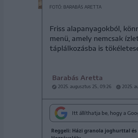
FOTÓ: BARABÁS ARETTA
Friss alapanyagokból, kön
menü, amely nemcsak ízle
táplálkozásba is tökéletesen
Barabás Aretta
2025. augusztus 25., 09:26
2025. a
Itt állíthatja be, hogy a Go
Reggeli: Házi granola joghurttal é