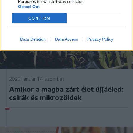
Purposes for which it was collected.
Opted Out
CONFIRM
Data Deletion
Data Access
Privacy Policy
2026. január 17., szombat
Amikor a magba zárt élet újjáéled:
csírák és mikrozöldek