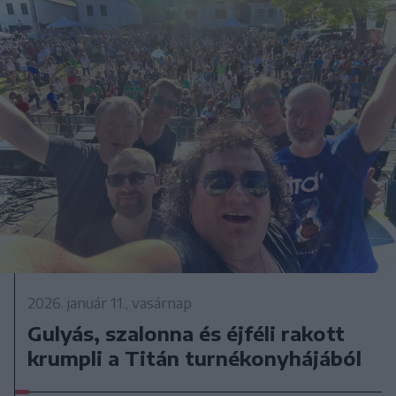
2026. január 11., vasárnap
Gulyás, szalonna és éjféli rakott
krumpli a Titán turnékonyhájából