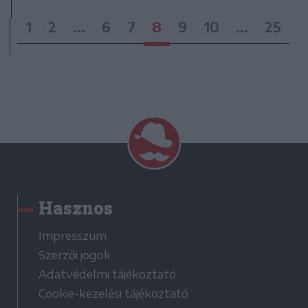
1
2
...
6
7
8
9
10
...
25
Hasznos
Impresszum
Szerzői jogok
Adatvédelmi tájékoztató
Cookie-kezelési tájékoztató