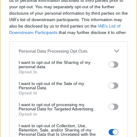
us or personal information disclosed to third parties prior to
your opt-out. You may separately opt-out of the further
disclosure of your personal information by third parties on the
IAB’s list of downstream participants. This information may
also be disclosed by us to third parties on the
IAB’s List of
Downstream Participants
that may further disclose it to other
third parties.
Personal Data Processing Opt Outs
I want to opt-out of the Sharing of my
personal data.
Opted In
2026. január 18., vasárnap
I want to opt-out of the Sale of my
Fahéjas kelt tészta air fryerben –
Personal Data.
Opted In
videó
I want to opt-out of processing my
Personal Data for Targeted Advertising.
Opted In
I want to opt-out of Collection, Use,
Retention, Sale, and/or Sharing of my
Personal Data that Is Unrelated with the