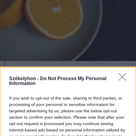
2026. január 19., hétfő
Székelyhon -
Do Not Process My Personal
Több mint desszert: amikor a
Information
narancs a sós oldalát mutatja
If you wish to opt-out of the sale, sharing to third parties, or
processing of your personal or sensitive information for
targeted advertising by us, please use the below opt-out
section to confirm your selection. Please note that after your
opt-out request is processed you may continue seeing
interest-based ads based on personal information utilized by