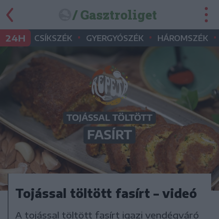
/ Gasztroliget
•
•
•
24H
CSÍKSZÉK
GYERGYÓSZÉK
HÁROMSZÉK
Tojással töltött fasírt – videó
A tojással töltött fasírt igazi vendégváró