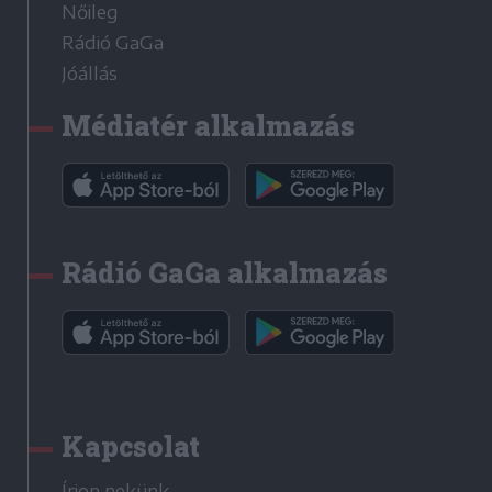
Nőileg
Rádió GaGa
Jóállás
Médiatér alkalmazás
Rádió GaGa alkalmazás
Kapcsolat
Írjon nekünk