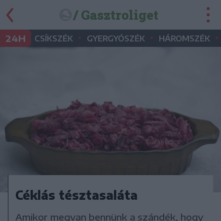
/ Gasztroliget
•
•
•
24H
CSÍKSZÉK
GYERGYÓSZÉK
HÁROMSZÉK
Céklás tésztasaláta
Amikor megvan bennünk a szándék, hogy