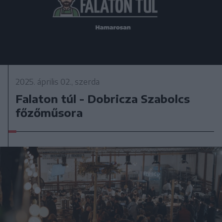
2025. április 02., szerda
Falaton túl - Dobricza Szabolcs
főzőműsora