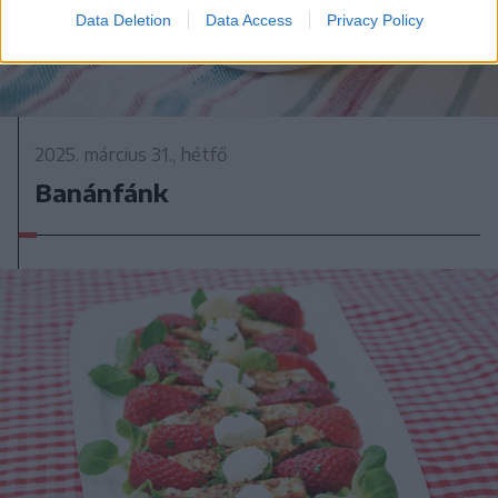
Data Deletion
Data Access
Privacy Policy
2025. március 31., hétfő
Banánfánk