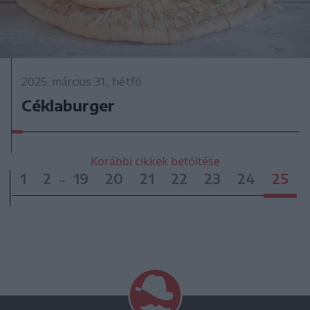
2025. március 31., hétfő
Céklaburger
Korábbi cikkek betöltése
1
2
19
20
21
22
23
24
25
..