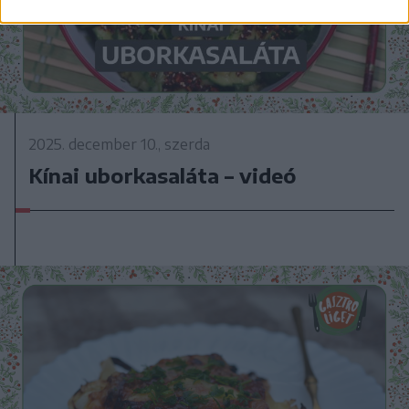
2025. december 10., szerda
Kínai uborkasaláta – videó