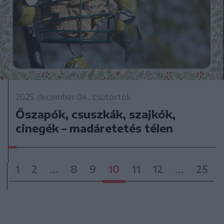
2025. december 04., csütörtök
Őszapók, csuszkák, szajkók,
cinegék – madáretetés télen
1
2
...
8
9
10
11
12
...
25