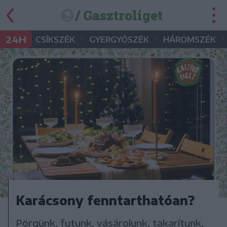
/ Gasztroliget
•
•
•
24H
CSÍKSZÉK
GYERGYÓSZÉK
HÁROMSZÉK
Karácsony fenntarthatóan?
Pörgünk, futunk, vásárolunk, takarítunk,