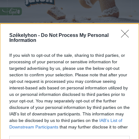
Székelyhon -
Do Not Process My Personal
2025. december 12., péntek
Information
Hangolódjunk együtt az ünnepre: A
If you wish to opt-out of the sale, sharing to third parties, or
nagy mézeskalács játék
processing of your personal or sensitive information for
targeted advertising by us, please use the below opt-out
section to confirm your selection. Please note that after your
opt-out request is processed you may continue seeing
interest-based ads based on personal information utilized by
us or personal information disclosed to third parties prior to
your opt-out. You may separately opt-out of the further
disclosure of your personal information by third parties on the
IAB’s list of downstream participants. This information may
also be disclosed by us to third parties on the
IAB’s List of
Downstream Participants
that may further disclose it to other
third parties.