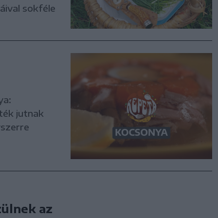
ival sokféle
ya:
ték jutnak
yszerre
zülnek az