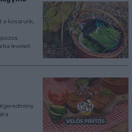
t a kosarunk,
ajuszos
ka leveleit
a végeredmény
lra