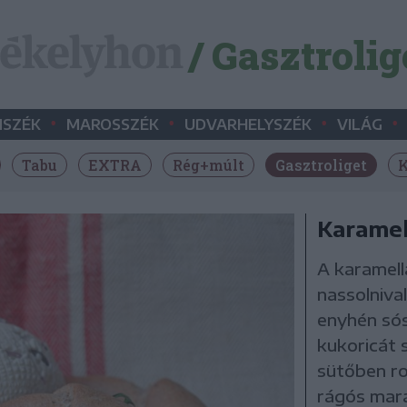
/ Gasztrolig
•
•
•
•
SZÉK
MAROSSZÉK
UDVARHELYSZÉK
VILÁG
Tabu
EXTRA
Rég+múlt
Gasztroliget
K
Karamel
A karamell
nassolnival
enyhén sós
kukoricát 
sütőben ro
rágós mara