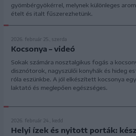
gyömbérgyökérrel, melynek különleges aromá
ételt és italt fűszerezhetünk.
2026. február 25., szerda
Kocsonya – videó
Sokak számára nosztalgikus fogás a kocson
disznótorok, nagyszülői konyhák és hideg es
róla eszünkbe. A jól elkészített kocsonya eg
laktató és meglepően egészséges.
2026. február 24., kedd
Helyi ízek és nyitott porták: kés