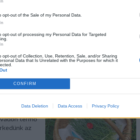
In
o opt-out of the Sale of my Personal Data.
In
délet,
to opt-out of processing my Personal Data for Targeted
ing.
Andor (1908 –
In
ilágos
o opt-out of Collection, Use, Retention, Sale, and/or Sharing
s tárgyak,
ersonal Data that Is Unrelated with the Purposes for which it
lected.
Out
CONFIRM
rnövények
Data Deletion
Data Access
Privacy Policy
y vadon termő
erkedünk az