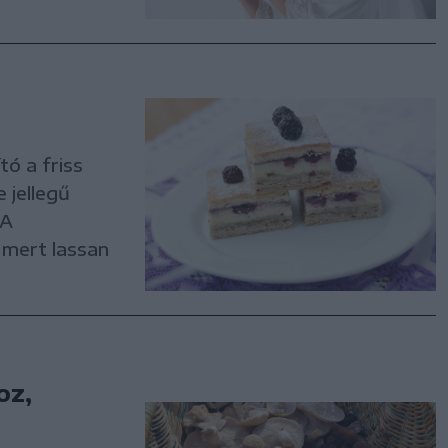
ó a friss
 jellegű
 A
 mert lassan
oz,