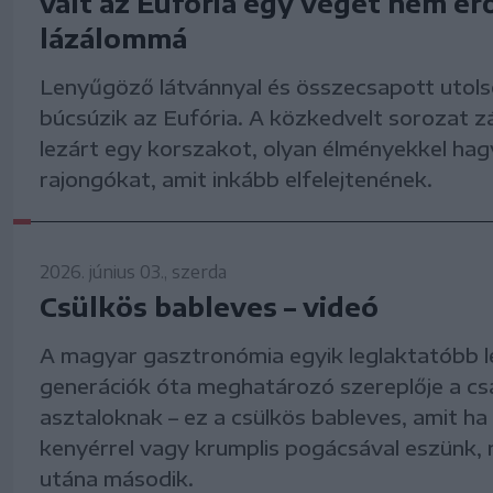
vált az Eufória egy véget nem ér
lázálommá
Lenyűgöző látvánnyal és összecsapott utols
búcsúzik az Eufória. A közkedvelt sorozat z
lezárt egy korszakot, olyan élményekkel hag
rajongókat, amit inkább elfelejtenének.
2026. június 03., szerda
Csülkös bableves – videó
A magyar gasztronómia egyik leglaktatóbb l
generációk óta meghatározó szereplője a csa
asztaloknak – ez a csülkös bableves, amit ha 
kenyérrel vagy krumplis pogácsával eszünk, n
utána második.