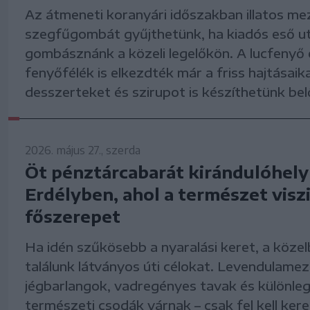
Az átmeneti koranyári időszakban illatos me
szegfűgombát gyűjthetünk, ha kiadós eső u
gombásznánk a közeli legelőkön. A lucfenyő
fenyőfélék is elkezdték már a friss hajtásaika
desszerteket és szirupot is készíthetünk bel
2026. május 27., szerda
Öt pénztárcabarát kirándulóhely
Erdélyben, ahol a természet viszi
főszerepet
Ha idén szűkösebb a nyaralási keret, a közel
találunk látványos úti célokat. Levendulamez
jégbarlangok, vadregényes tavak és különle
természeti csodák várnak – csak fel kell ker