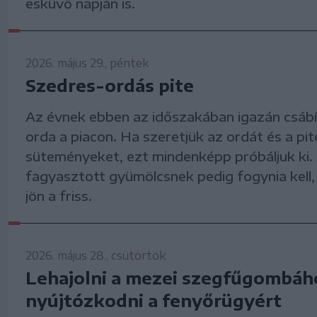
esküvő napján is.
2026. május 29., péntek
Szedres-ordás pite
Az évnek ebben az időszakában igazán csábít
orda a piacon. Ha szeretjük az ordát és a pite
süteményeket, ezt mindenképp próbáljuk ki.
fagyasztott gyümölcsnek pedig fogynia kell,
jön a friss.
2026. május 28., csütörtök
Lehajolni a mezei szegfűgombáh
nyújtózkodni a fenyőrügyért