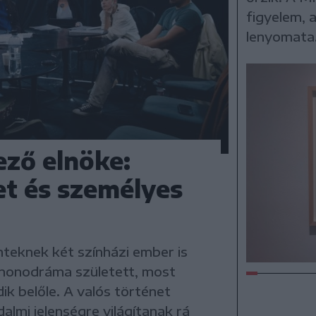
figyelem, 
lenyomata
ző elnöke:
let és személyes
nteknek két színházi ember is
 monodráma született, most
ik belőle. A valós történet
lmi jelenségre világítanak rá