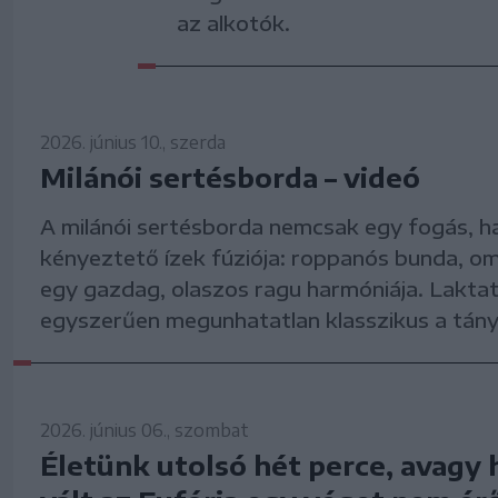
az alkotók.
2026. június 10., szerda
Milánói sertésborda – videó
A milánói sertésborda nemcsak egy fogás, 
kényeztető ízek fúziója: roppanós bunda, om
egy gazdag, olaszos ragu harmóniája. Laktató
egyszerűen megunhatatlan klasszikus a tán
2026. június 06., szombat
Életünk utolsó hét perce, avagy