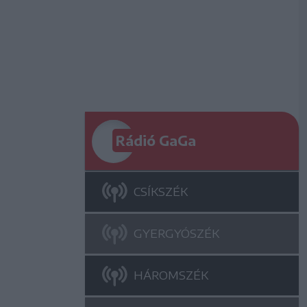
Rádió GaGa
CSÍKSZÉK
GYERGYÓSZÉK
HÁROMSZÉK