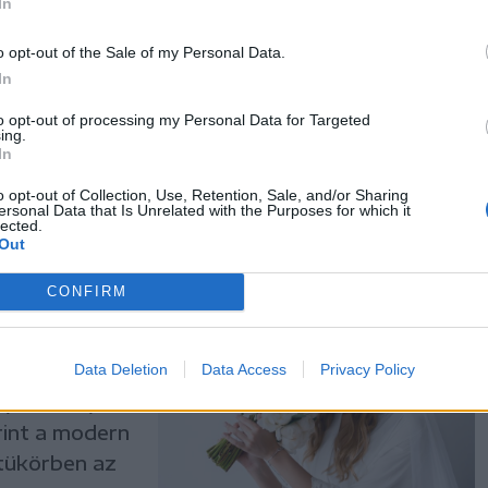
In
talán első
Csipike
o opt-out of the Sale of my Personal Data.
sbé
In
 alkotott.
to opt-out of processing my Personal Data for Targeted
ing.
In
o opt-out of Collection, Use, Retention, Sale, and/or Sharing
ersonal Data that Is Unrelated with the Purposes for which it
lected.
Out
y alakult
z elmúlt
CONFIRM
któl hosszú
Data Deletion
Data Access
Privacy Policy
nyasszonyi
rint a modern
tükörben az