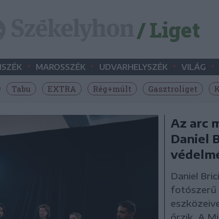
/ Liget
•
•
•
•
SZÉK
MAROSSZÉK
UDVARHELYSZÉK
VILÁG
Tabu
EXTRA
Rég+múlt
Gasztroliget
K
Az arc 
Daniel B
védelm
Daniel Bri
fotószerű 
eszközeive
őrzik. A M