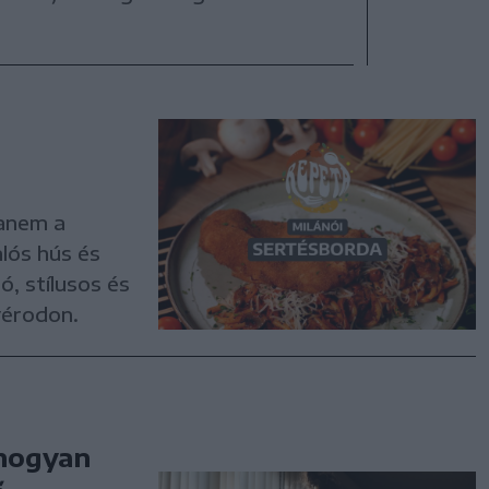
hanem a
lós hús és
, stílusos és
yérodon.
 hogyan