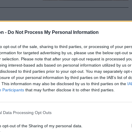
on -
Do Not Process My Personal Information
tt
te
to opt-out of the sale, sharing to third parties, or processing of your per
formation for targeted advertising by us, please use the below opt-out s
 és ott, ahol
r selection. Please note that after your opt-out request is processed y
i a képzelet.
eing interest-based ads based on personal information utilized by us or
disclosed to third parties prior to your opt-out. You may separately opt-
című regény
losure of your personal information by third parties on the IAB’s list of
 Imrével
. This information may also be disclosed by us to third parties on the
IA
Participants
that may further disclose it to other third parties.
l Data Processing Opt Outs
almával
o opt-out of the Sharing of my personal data.