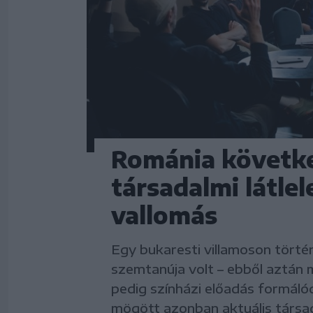
Románia követke
társadalmi látle
vallomás
Egy bukaresti villamoson törté
szemtanúja volt – ebből aztán
pedig színházi előadás formálód
mögött azonban aktuális társada