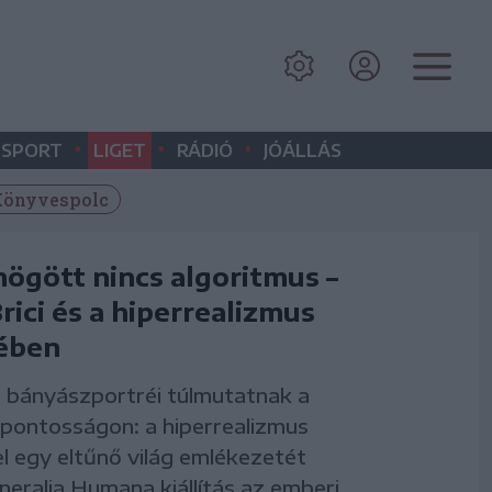
•
•
•
SPORT
LIGET
RÁDIÓ
JÓÁLLÁS
önyvespolc
mögött nincs algoritmus –
rici és a hiperrealizmus
ében
ci bányászportréi túlmutatnak a
pontosságon: a hiperrealizmus
l egy eltűnő világ emlékezetét
ineralia Humana kiállítás az emberi