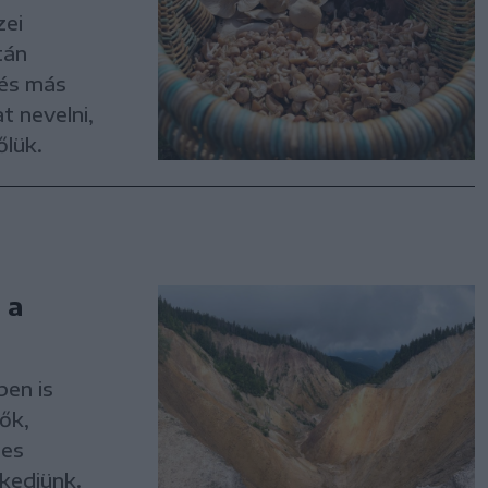
zei
tán
 és más
t nevelni,
őlük.
 a
ben is
ők,
ges
ekedjünk.