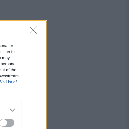
sonal or
ection to
ou may
 personal
out of the
 downstream
B’s List of