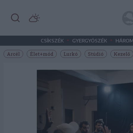
•
•
CSÍKSZÉK
GYERGYÓSZÉK
HÁROM
Arcél
Élet+mód
Lurkó
Stúdió
Kezelő