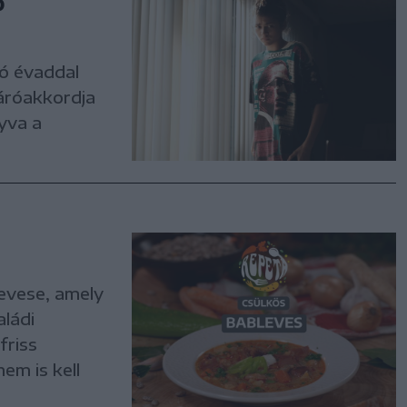
ő
ó évaddal
áróakkordja
yva a
evese, amely
ládi
friss
em is kell