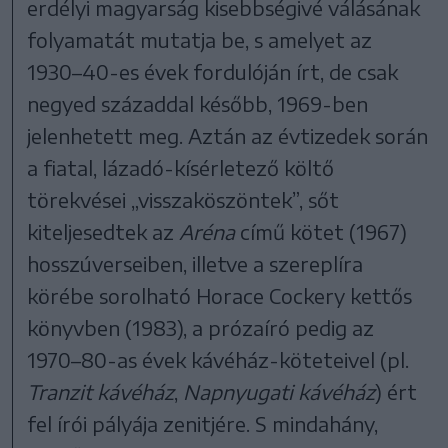
erdélyi magyarság kisebbségivé válásának
folyamatát mutatja be, s amelyet az
1930–40-es évek fordulóján írt, de csak
negyed századdal később, 1969-ben
jelenhetett meg. Aztán az évtizedek során
a fiatal, lázadó-kísérletező költő
törekvései „visszaköszöntek”, sőt
kiteljesedtek az
Aréna
című kötet (1967)
hosszúverseiben, illetve a szereplíra
körébe sorolható Horace Cockery kettős
könyvben (1983), a prózaíró pedig az
1970–80-as évek kávéház-köteteivel (pl.
Tranzit kávéház
,
Napnyugati kávéház
) ért
fel írói pályája zenitjére. S mindahány,