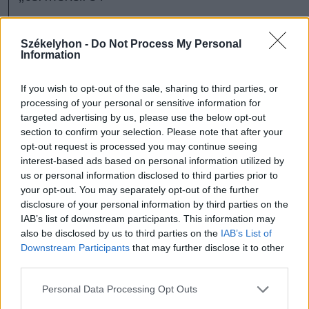
Különösebb olvasásszociológiai felmérések
Székelyhon -
Do Not Process My Personal
nélkül is állíthatjuk, hogy a szórakoztató
Information
és populáris irodalom különböző területei
If you wish to opt-out of the sale, sharing to third parties, or
és műfajai széles olvasói rétegek igényeit
processing of your personal or sensitive information for
targeted advertising by us, please use the below opt-out
elégítik ki ma is, viszont a kanonizált,
section to confirm your selection. Please note that after your
úgymond komoly irodalmat művelő
opt-out request is processed you may continue seeing
interest-based ads based on personal information utilized by
szerzők könyveit is nagy érdeklődés övezi,
us or personal information disclosed to third parties prior to
amint az említett könyves eseményeken is
your opt-out. You may separately opt-out of the further
disclosure of your personal information by third parties on the
tapasztalni lehet. A Méliusz-életmű
IAB’s list of downstream participants. This information may
határköveinek számító prózai és verses
also be disclosed by us to third parties on the
IAB’s List of
Downstream Participants
that may further disclose it to other
művei újrakiadása ugyan nem történt
third parties.
meg, de számon tartandó törekvése a
Personal Data Processing Opt Outs
budapesti Pont Kiadónak (amelyet éppen