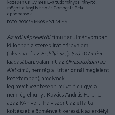
középen Cs. Gyimesi Éva tudományos irányító,
mögötte Angi István és Pomogáts Béla
opponensek
FOTÓ: BORCSA JÁNOS ARCHÍVUMA
Az írói képzeletről
című tanulmányomban
különben a szereplírát tárgyalom
(olvasható az
Erdélyi Szép Szó
2025. évi
kiadásában, valamint az
Olvasatokban az
élet
című, nemrég a Kriterionnál megjelent
kötetemben), amelynek
legkövetkezetesebb művelője ugye a
nemrég elhunyt Kovács András Ferenc,
azaz KAF volt. Ha viszont az effajta
költészet előzményeit keressük az erdélyi