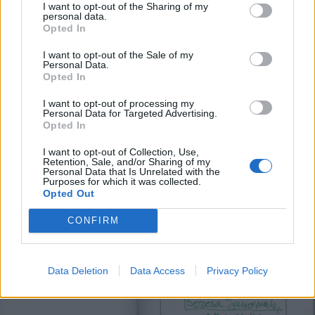
I want to opt-out of the Sharing of my
Szávai Géza vezet!), hogy mind a lírai
personal data.
Opted In
életmű egyes emblematikus darabját,
mind a prózákból részeket kiemelve külön
I want to opt-out of the Sale of my
Personal Data.
kötetekben adja ki 1994 óta (eddig kilenc
Opted In
kötetet jelent meg). Akik tehát a mai
I want to opt-out of processing my
Personal Data for Targeted Advertising.
„gondolkodó irodalom” (Kenyeres Zoltán)
Opted In
hívei, azok mint ennek az irodalmi
I want to opt-out of Collection, Use,
Retention, Sale, and/or Sharing of my
törekvésnek az egyik jelentős
Personal Data that Is Unrelated with the
Purposes for which it was collected.
„elöljárójára” tekinthetnek Méliusz
Opted Out
Józsefre.
CONFIRM
Data Deletion
Data Access
Privacy Policy