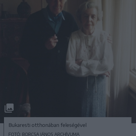
Bukaresti otthonában feleségével
FOTÓ: BORCSA JÁNOS ARCHÍVUMA