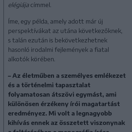
elégiája
címmel.
Íme, egy példa, amely adott már új
perspektívákat az utána következőknek,
s talán ezután is bekövetkezhetnek
hasonló irodalmi fejlemények a fiatal
alkotók körében.
– Az életműben a személyes emlékezet
és a történelmi tapasztalat
folyamatosan átszövi egymást, ami
különösen érzékeny írói magatartást
eredményez. Mi volt a legnagyobb
kihívás ennek az összetett viszonynak
a feltárásában a monográfia írása