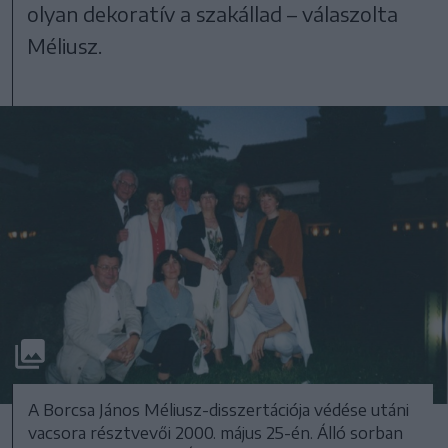
olyan dekoratív a szakállad – válaszolta
Méliusz.
A Borcsa János Méliusz-disszertációja védése utáni
vacsora résztvevői 2000. május 25-én. Álló sorban