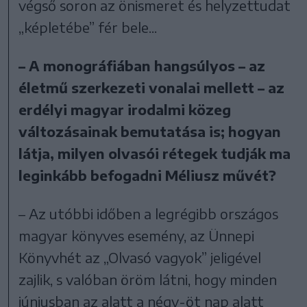
végső soron az önismeret és helyzettudat
„képletébe” fér bele...
– A monográfiában hangsúlyos – az
életmű szerkezeti vonalai mellett – az
erdélyi magyar irodalmi közeg
változásainak bemutatása is; hogyan
látja, milyen olvasói rétegek tudják ma
leginkább befogadni Méliusz művét?
– Az utóbbi időben a legrégibb országos
magyar könyves esemény, az Ünnepi
Könyvhét az „Olvasó vagyok” jeligével
zajlik, s valóban öröm látni, hogy minden
júniusban az alatt a négy-öt nap alatt