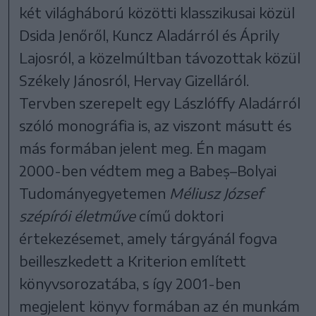
két világháború közötti klasszikusai közül
Dsida Jenőről, Kuncz Aladárról és Áprily
Lajosról, a közelmúltban távozottak közül
Székely Jánosról, Hervay Gizelláról.
Tervben szerepelt egy Lászlóffy Aladárról
szóló monográfia is, az viszont másutt és
más formában jelent meg. Én magam
2000-ben védtem meg a Babeș–Bolyai
Tudományegyetemen
Méliusz József
szépírói életműve
című doktori
értekezésemet, amely tárgyánál fogva
beilleszkedett a Kriterion említett
könyvsorozatába, s így 2001-ben
megjelent könyv formában az én munkám