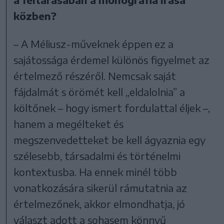
közben?
– A Méliusz-műveknek éppen ez a
sajátossága érdemel különös figyelmet az
értelmező részéről. Nemcsak saját
fájdalmát s örömét kell „eldalolnia” a
költőnek – hogy ismert fordulattal éljek –,
hanem a megélteket és
megszenvedetteket be kell ágyaznia egy
szélesebb, társadalmi és történelmi
kontextusba. Ha ennek minél több
vonatkozására sikerül rámutatnia az
értelmezőnek, akkor elmondhatja, jó
választ adott a sohasem könnyű