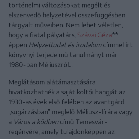
történelmi változásokat megélt és
elszenvedő helyzetével összefüggésben
tárgyalt műveiben. Nem lehet véletlen,
hogy a fiatal pályatárs,
Szávai Géza
**
éppen
Helyzettudat és irodalom
címmel írt
könyvnyi terjedelmű tanulmányt már
1980-ban Méliuszról...
Meglátásom alátámasztására
hivatkozhatnék a saját költői hangját az
1930-as évek első felében az avantgárd
„sugárzásban” meglelő Méliusz-lírára vagy
a
Város a ködben
című Temesvár-
regényére, amely tulajdonképpen az