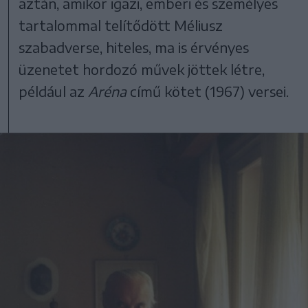
aztán, amikor igazi, emberi és személyes
tartalommal telítődött Méliusz
szabadverse, hiteles, ma is érvényes
üzenetet hordozó művek jöttek létre,
például az
Aréna
című kötet (1967) versei.