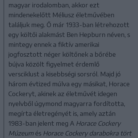
magyar irodalomban, akkor ezt
mindenekelőtt Méliusz életművében
találjuk meg. Ő már 1933-ban létrehozott
egy költői alakmást Ben Hepburn néven, s
mintegy ennek a fiktív amerikai
jogfosztott néger költőnek a bőrébe
bújva közölt figyelmet érdemlő
versciklust a kisebbségi sorsról. Majd jó
három évtized múlva egy másikat, Horace
Cockeryt, akinek az életművét idegen
nyelvből úgymond magyarra fordította,
megírta életregényét is, amely aztán
1983-ban jelent meg A
Horace Cockery
Múzeum
és
Horace Cockery darabokra tört