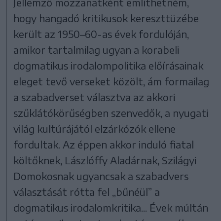
Jellemző mozzanatként említhetném,
hogy hangadó kritikusok kereszttüzébe
került az 1950–60-as évek fordulóján,
amikor tartalmilag ugyan a korabeli
dogmatikus irodalompolitika előírásainak
eleget tevő verseket közölt, ám formailag
a szabadverset választva az akkori
szűklátókörűségben szenvedők, a nyugati
világ kultúrájától elzárkózók ellene
fordultak. Az éppen akkor induló fiatal
költőknek, Lászlóffy Aladárnak, Szilágyi
Domokosnak ugyancsak a szabadvers
választását rótta fel „bűnéül” a
dogmatikus irodalomkritika... Évek múltán