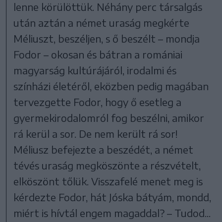
lenne körülöttük. Néhány perc társalgás
után aztán a német uraság megkérte
Méliuszt, beszéljen, s ő beszélt – mondja
Fodor – okosan és bátran a romániai
magyarság kultúrájáról, irodalmi és
színházi életéről, eközben pedig magában
tervezgette Fodor, hogy ő esetleg a
gyermekirodalomról fog beszélni, amikor
rá kerül a sor. De nem került rá sor!
Méliusz befejezte a beszédét, a német
tévés uraság megköszönte a részvételt,
elköszönt tőlük. Visszafelé menet meg is
kérdezte Fodor, hát Jóska bátyám, mondd,
miért is hívtál engem magaddal? – Tudod...