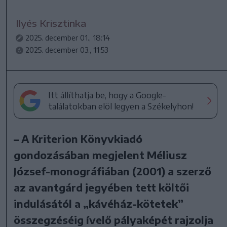
Ilyés Krisztinka
2025. december 01., 18:14
2025. december 03., 11:53
Itt állíthatja be, hogy a Google-
találatokban elöl legyen a Székelyhon!
– A Kriterion Könyvkiadó
gondozásában megjelent Méliusz
József-monográfiában (2001) a szerző
az avantgárd jegyében tett költői
indulásától a „kávéház-kötetek”
összegzéséig ívelő pályaképét rajzolja