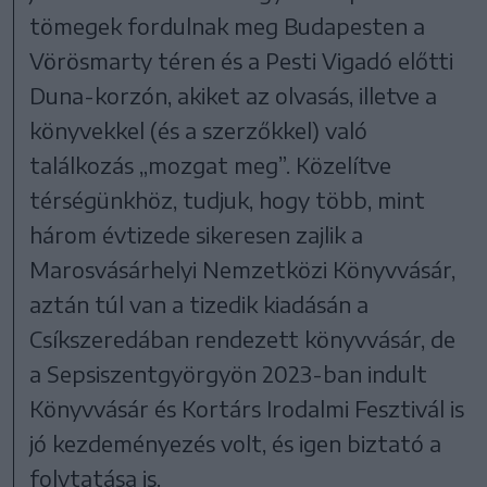
tömegek fordulnak meg Budapesten a
Vörösmarty téren és a Pesti Vigadó előtti
Duna-korzón, akiket az olvasás, illetve a
könyvekkel (és a szerzőkkel) való
találkozás „mozgat meg”. Közelítve
térségünkhöz, tudjuk, hogy több, mint
három évtizede sikeresen zajlik a
Marosvásárhelyi Nemzetközi Könyvvásár,
aztán túl van a tizedik kiadásán a
Csíkszeredában rendezett könyvvásár, de
a Sepsiszentgyörgyön 2023-ban indult
Könyvvásár és Kortárs Irodalmi Fesztivál is
jó kezdeményezés volt, és igen biztató a
folytatása is.