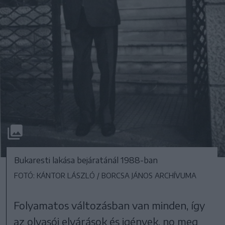
Bukaresti lakása bejáratánál 1988-ban
FOTÓ: KÁNTOR LÁSZLÓ / BORCSA JÁNOS ARCHÍVUMA
Folyamatos változásban van minden, így
az olvasói elvárások és igények, no meg