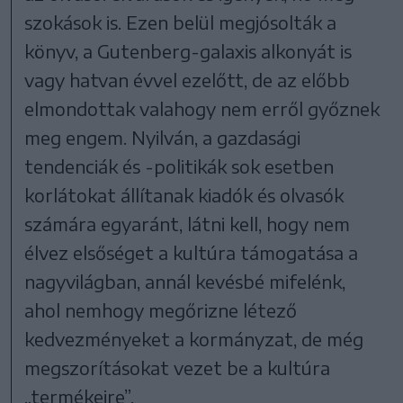
szokások is. Ezen belül megjósolták a
könyv, a Gutenberg-galaxis alkonyát is
vagy hatvan évvel ezelőtt, de az előbb
elmondottak valahogy nem erről győznek
meg engem. Nyilván, a gazdasági
tendenciák és -politikák sok esetben
korlátokat állítanak kiadók és olvasók
számára egyaránt, látni kell, hogy nem
élvez elsőséget a kultúra támogatása a
nagyvilágban, annál kevésbé mifelénk,
ahol nemhogy megőrizne létező
kedvezményeket a kormányzat, de még
megszorításokat vezet be a kultúra
„termékeire”.