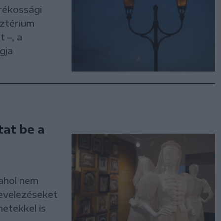
rékossági
sztérium
 –, a
gja
at be a
ahol nem
levelezéseket
etekkel is