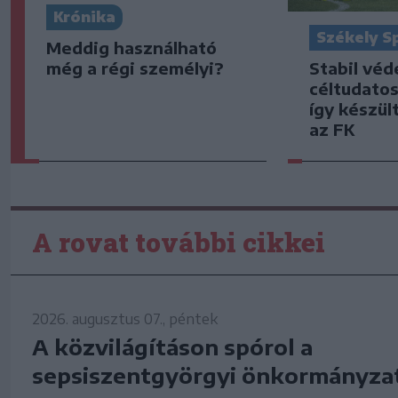
Krónika
Székely S
Meddig használható
Stabil vé
még a régi személyi?
céltudato
így készült
az FK
A rovat további cikkei
2026. augusztus 07., péntek
A közvilágításon spórol a
sepsiszentgyörgyi önkormányza