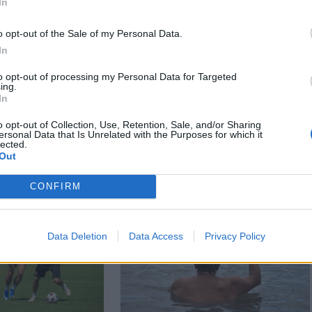
In
o opt-out of the Sale of my Personal Data.
In
to opt-out of processing my Personal Data for Targeted
n
Székely Sport
ing.
In
attanás volt”
Súlyos veszteség,
kszik vissza a
kilenc hónapra
o opt-out of Collection, Use, Retention, Sale, and/or Sharing
balesetre a
eltiltották a Sepsi OSK
ersonal Data that Is Unrelated with the Purposes for which it
lected.
ai családfő
csapatkapitányát
Out
CONFIRM
Data Deletion
Data Access
Privacy Policy