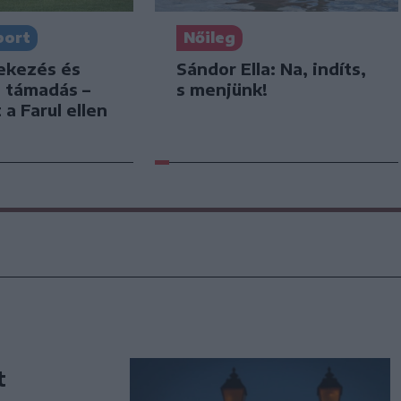
port
Nőileg
dekezés és
Sándor Ella: Na, indíts,
s támadás –
s menjünk!
 a Farul ellen
t