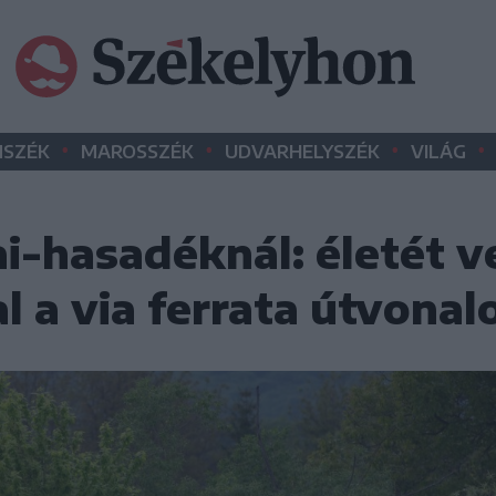
•
•
•
•
SZÉK
MAROSSZÉK
UDVARHELYSZÉK
VILÁG
i-hasadéknál: életét v
al a via ferrata útvonal