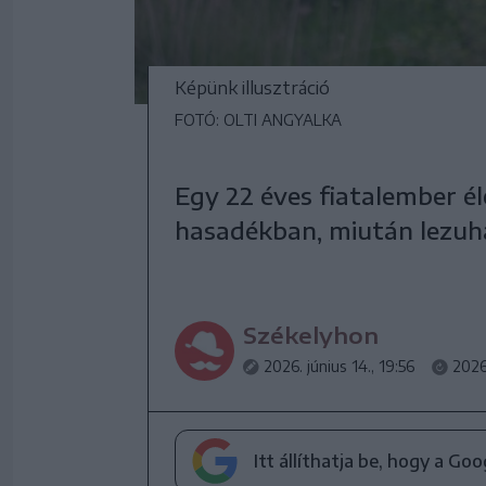
Képünk illusztráció
FOTÓ: OLTI ANGYALKA
Egy 22 éves fiatalember é
hasadékban, miután lezuha
Székelyhon
2026. június 14., 19:56
2026.
Itt állíthatja be, hogy a Go