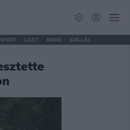
•
•
•
SPORT
LIGET
RÁDIÓ
JÓÁLLÁS
esztette
on