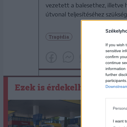
vezetett a balesethez, illetve 
útvonal teljesítéséhez szüksége
Székelyh
Tragédia
If you wish 
sensitive in
confirm you
continue se
information 
further disc
participants
Ezek is érdekelhetik
Downstream 
Persona
I want t