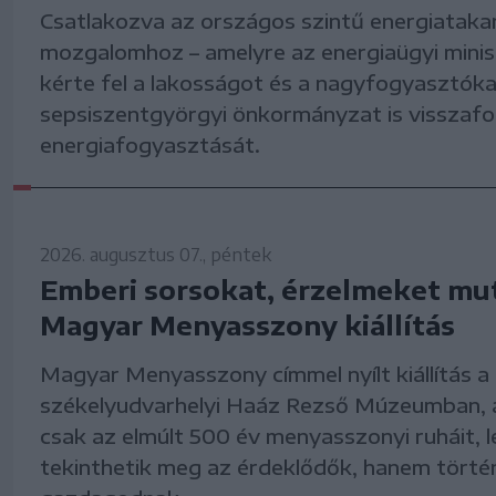
Csatlakozva az országos szintű energiataka
mozgalomhoz – amelyre az energiaügyi mini
kérte fel a lakosságot és a nagyfogyasztókat
sepsiszentgyörgyi önkormányzat is visszafo
energiafogyasztását.
2026. augusztus 07., péntek
Emberi sorsokat, érzelmeket mut
Magyar Menyasszony kiállítás
Magyar Menyasszony címmel nyílt kiállítás a
székelyudvarhelyi Haáz Rezső Múzeumban, 
csak az elmúlt 500 év menyasszonyi ruháit, 
tekinthetik meg az érdeklődők, hanem történ