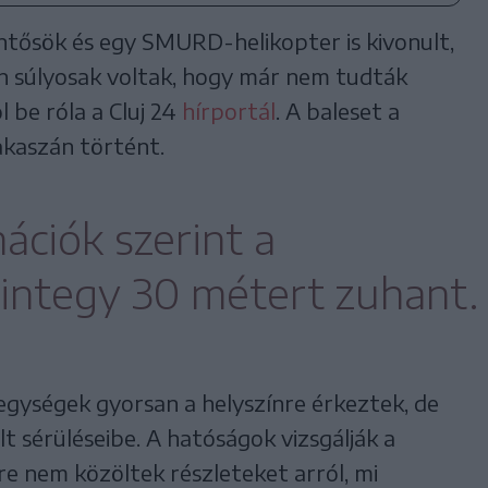
ntősök és egy SMURD-helikopter is kivonult,
yan súlyosak voltak, hogy már nem tudták
 be róla a Cluj 24
hírportál
. A baleset a
akaszán történt.
ációk szerint a
integy 30 métert zuhant.
gységek gyorsan a helyszínre érkeztek, de
lt sérüléseibe. A hatóságok vizsgálják a
re nem közöltek részleteket arról, mi