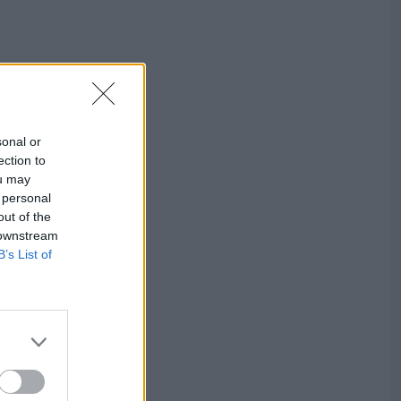
sonal or
ection to
ou may
 personal
out of the
 downstream
B’s List of