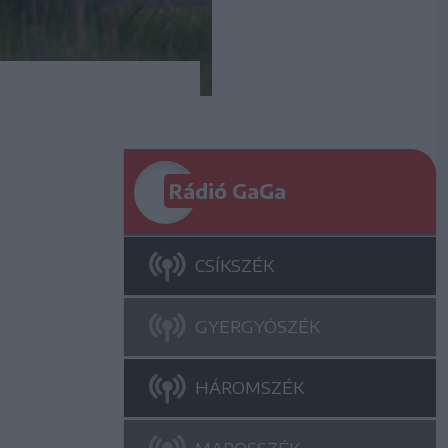
Rádió GaGa
CSÍKSZÉK
GYERGYÓSZÉK
HÁROMSZÉK
MAROSSZÉK