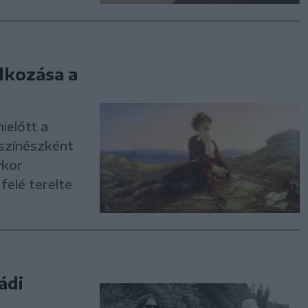
lkozása a
mielőtt a
rszínészként
ykor
felé terelte
ádi