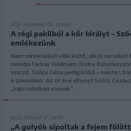
2025. november 05., szerda
A régi pakliból a kőr királyt – Sz
emlékezünk
Nem mindenkiből válik költő, aki jó verseket t
mondja Farkas Wellmann Endre Babérkoszor
szerző. Szőcs Géza pedig költő – mester, bar
a szemében. Az öt éve elhunyt Szőcs Gézával
„kapcsolatban vannak”.
2025. október 27., hétfő
„A golyók sípoltak a fejem fölött