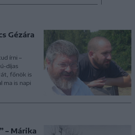
őcs Gézára
ud írni –
ú-díjas
át, főnök is
 ma is napi
” – Márika