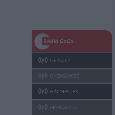
Rádió GaGa
CSÍKSZÉK
GYERGYÓSZÉK
HÁROMSZÉK
MAROSSZÉK