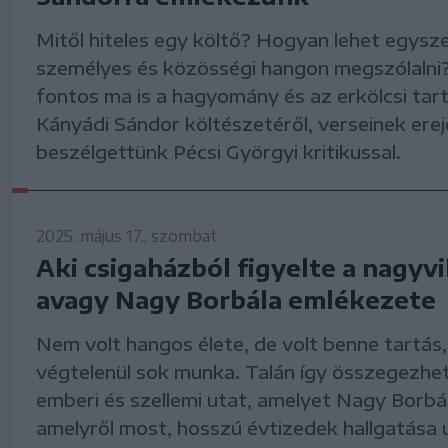
Mitől hiteles egy költő? Hogyan lehet egysz
személyes és közösségi hangon megszólalni
fontos ma is a hagyomány és az erkölcsi tart
Kányádi Sándor költészetéről, verseinek erej
beszélgettünk Pécsi Györgyi kritikussal.
2025. május 17., szombat
Aki csigaházból figyelte a nagyvi
avagy Nagy Borbála emlékezete
Nem volt hangos élete, de volt benne tartás
végtelenül sok munka. Talán így összegezhe
emberi és szellemi utat, amelyet Nagy Borbál
amelyről most, hosszú évtizedek hallgatása