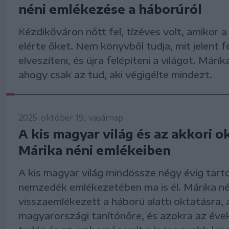
néni emlékezése a háborúról
Kézdikőváron nőtt fel, tízéves volt, amikor 
elérte őket. Nem könyvből tudja, mit jelent fél
elveszíteni, és újra felépíteni a világot. Márik
ahogy csak az tud, aki végigélte mindezt.
2025. október 19., vasárnap
A kis magyar világ és az akkori o
Márika néni emlékeiben
A kis magyar világ mindössze négy évig tarto
nemzedék emlékezetében ma is él. Márika né
visszaemlékezett a háború alatti oktatásra, 
magyarországi tanítónőre, és azokra az évek