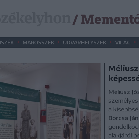
/ Mement
•
•
•
•
SZÉK
MAROSSZÉK
UDVARHELYSZÉK
VILÁG
Méliusz 
képessé
Méliusz Jó
személyes 
a kisebbség
Borcsa Ján
gondolkod
alakjáról 