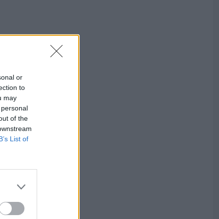
sonal or
ection to
ou may
 personal
out of the
 downstream
B’s List of