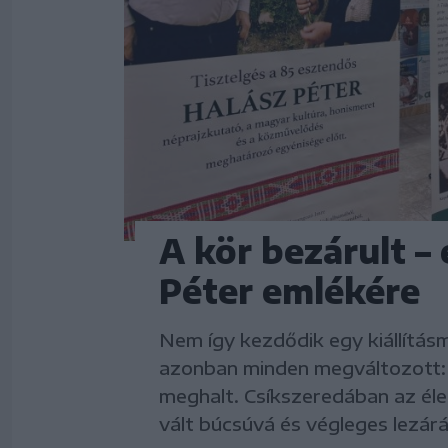
A kör bezárult –
Péter emlékére
Nem így kezdődik egy kiállítás
azonban minden megváltozott: 
meghalt. Csíkszeredában az é
vált búcsúvá és végleges lezárá