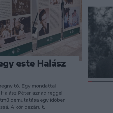
 egy este Halász
megnyitó. Egy mondattal
Halász Péter aznap reggel
letmű bemutatása egy időben
ssá. A kör bezárult.