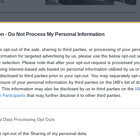
s.
on -
Do Not Process My Personal Information
 néni
ól
to opt-out of the sale, sharing to third parties, or processing of your per
formation for targeted advertising by us, please use the below opt-out s
r selection. Please note that after your opt-out request is processed y
m múltak el,
eing interest-based ads based on personal information utilized by us or
k, de Katica
disclosed to third parties prior to your opt-out. You may separately opt-
 mind ott él
losure of your personal information by third parties on the IAB’s list of
. This information may also be disclosed by us to third parties on the
IA
Participants
that may further disclose it to other third parties.
l Data Processing Opt Outs
gy – Cs.
o opt-out of the Sharing of my personal data.