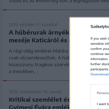
tudás és az emberség volt a legnagyobb kinc
2025. október 11., szombat
Székelyh
A hűbérurak árnyékában – Márika
meséje Katicáról és a Sólyomokr
If you wish 
sensitive in
confirm you
A régi világ emlékei Márika néni szavaiban ne
continue se
csak elcsendesedtek. A hűbérurak, a szolgáló
information 
kisasszony tragikus szerelmének története is
further disc
participants
a meséiben.
Downstream 
2025. szeptember 10., szerda
Persona
Kritikai szemlélet és szabadságvá
I want t
Gyimesi Évára emlékezünk