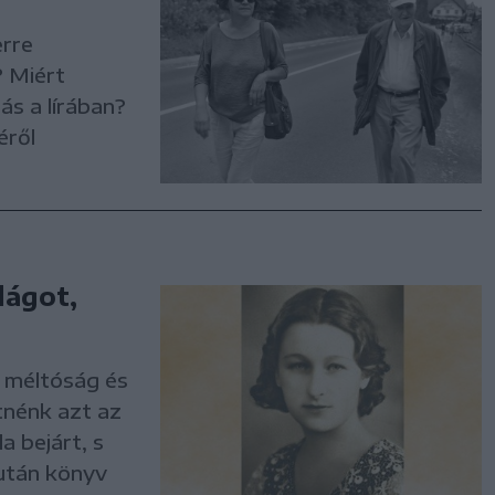
erre
? Miért
ás a lírában?
éről
lágot,
, méltóság és
tnénk azt az
a bejárt, s
 után könyv