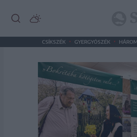
•
•
CSÍKSZÉK
GYERGYÓSZÉK
HÁROM