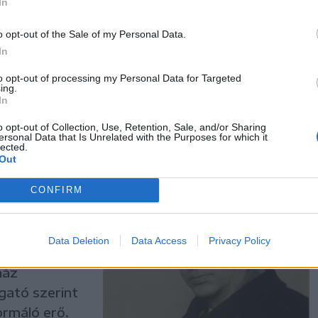
In
isebbségi
o opt-out of the Sale of my Personal Data.
ott,
In
enes,
to opt-out of processing my Personal Data for Targeted
e. Balázs
ing.
In
 meg.
o opt-out of Collection, Use, Retention, Sale, and/or Sharing
ersonal Data that Is Unrelated with the Purposes for which it
lected.
Out
CONFIRM
g
Data Deletion
Data Access
Privacy Policy
us, abszurd,
ház
gató szerint
ormáló erő.