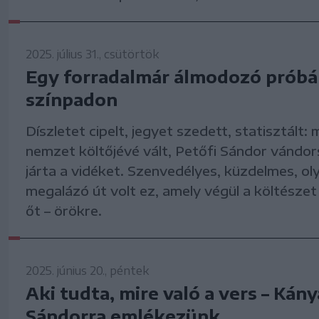
2025. július 31., csütörtök
Egy forradalmár álmodozó próbá
színpadon
Díszletet cipelt, jegyet szedett, statisztált: 
nemzet költőjévé vált, Petőfi Sándor vándo
járta a vidéket. Szenvedélyes, küzdelmes, ol
megalázó út volt ez, amely végül a költészet 
őt – örökre.
2025. június 20., péntek
Aki tudta, mire való a vers – Kány
Sándorra emlékezünk