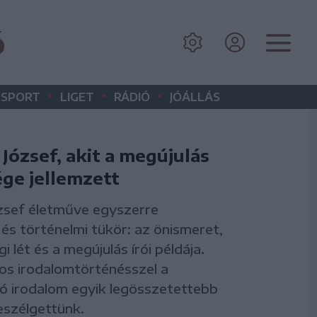
ó
•
•
•
SPORT
LIGET
RÁDIÓ
JÓÁLLÁS
József, akit a megújulás
ge jellemzett
zsef életműve egyszerre
és történelmi tükör: az önismeret,
i lét és a megújulás írói példája.
os irodalomtörténésszel a
ó irodalom egyik legösszetettebb
beszélgettünk.