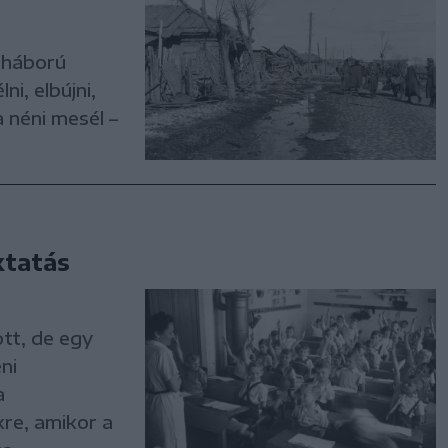
a háború
ni, elbújni,
a néni mesél –
ktatás
tt, de egy
ni
a
re, amikor a