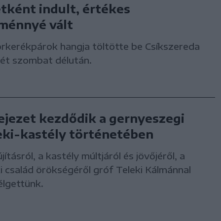
etként indult, értékes
ménnyé vált
rkerékpárok hangja töltötte be Csíkszereda
rét szombat délután.
fejezet kezdődik a gernyeszegi
eki-kastély történetében
újításról, a kastély múltjáról és jövőjéről, a
i család örökségéről gróf Teleki Kálmánnal
élgettünk.