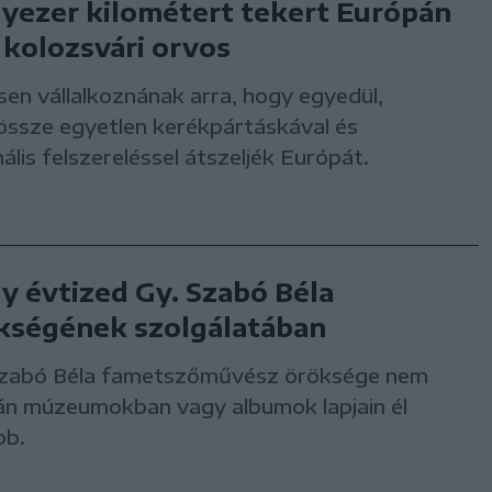
yezer kilométert tekert Európán
a kolozsvári orvos
en vállalkoznának arra, hogy egyedül,
össze egyetlen kerékpártáskával és
ális felszereléssel átszeljék Európát.
y évtized Gy. Szabó Béla
kségének szolgálatában
Szabó Béla fametszőművész öröksége nem
án múzeumokban vagy albumok lapjain él
bb.