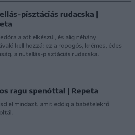
ellás-pisztáciás rudacska |
eta
dóra alatt elkészül, és alig néhány
való kell hozzá: ez a ropogós, krémes, édes
ság, a nutellás-pisztáciás rudacska.
os ragu spenóttal | Repeta
tsd el mindazt, amit eddig a babételekről
ltál.