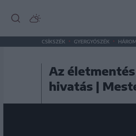
•
•
CSÍKSZÉK
GYERGYÓSZÉK
HÁROM
Az életmentés
hivatás | Mes