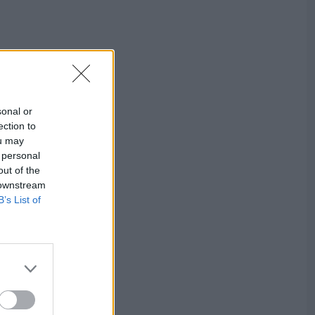
sonal or
ection to
ou may
 personal
out of the
 downstream
B’s List of