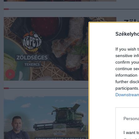
Zöl
Székelyh
A zöl
kony
If you wish 
fogá
sensitive in
confirm you
continue se
information 
further disc
participants
Downstream 
Haz
váll
Persona
Gaz
I want t
A szi