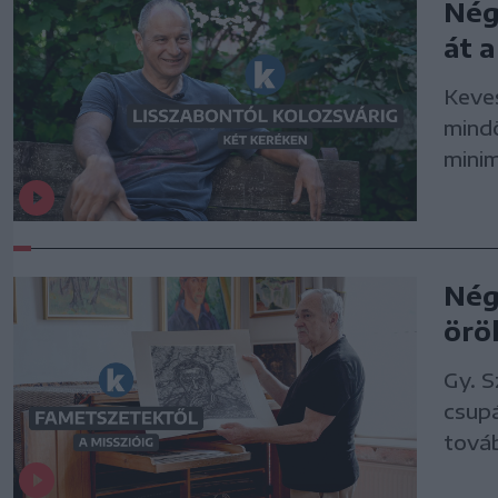
Nég
át 
Keves
mind
minim
Nég
örö
Gy. 
csup
tová