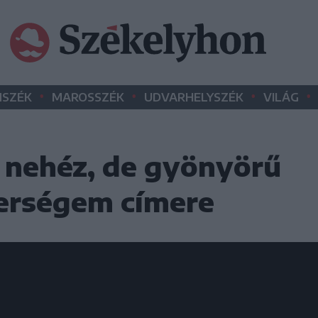
•
•
•
•
SZÉK
MAROSSZÉK
UDVARHELYSZÉK
VILÁG
 nehéz, de gyönyörű
terségem címere