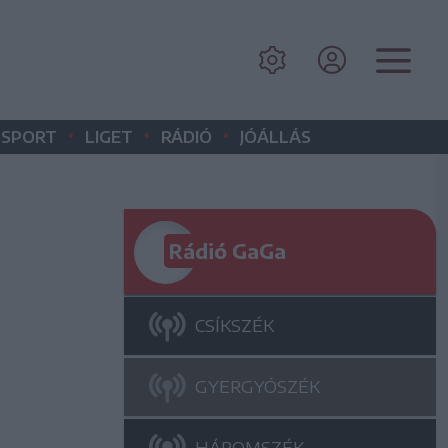
•
•
•
SPORT
LIGET
RÁDIÓ
JÓÁLLÁS
Rádió GaGa
CSÍKSZÉK
GYERGYÓSZÉK
HÁROMSZÉK