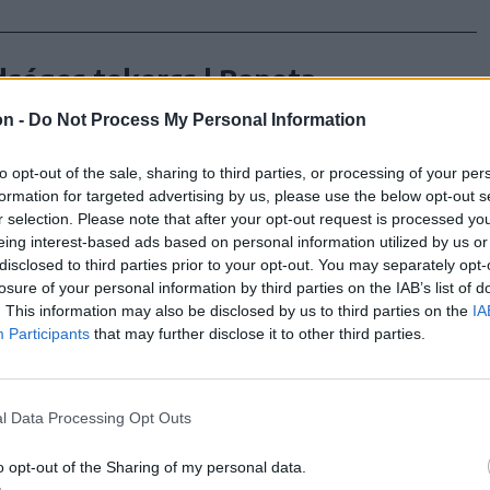
dséges tekercs | Repeta
on -
Do Not Process My Personal Information
dséges tavaszi tekercs a távol-keleti
hák egyik legismertebb és legkedveltebb
to opt-out of the sale, sharing to third parties, or processing of your per
sa.
formation for targeted advertising by us, please use the below opt-out s
r selection. Please note that after your opt-out request is processed y
eing interest-based ads based on personal information utilized by us or
disclosed to third parties prior to your opt-out. You may separately opt-
losure of your personal information by third parties on the IAB’s list of
. This information may also be disclosed by us to third parties on the
IA
Participants
that may further disclose it to other third parties.
atértek, földet béreltek,
alkozást építettek |
l Data Processing Opt Outs
daszemmel
o opt-out of the Sharing of my personal data.
lágyszentkirályi Módi testvérek ma már