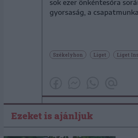
sok ezer önkéntesóra sor
gyorsaság, a csapatmunka
Székelyhon
Liget
Liget I
Ezeket is ajánljuk