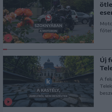
ötl
ese
Moto
főte
Új 
Tel
A fel
Telek
besz