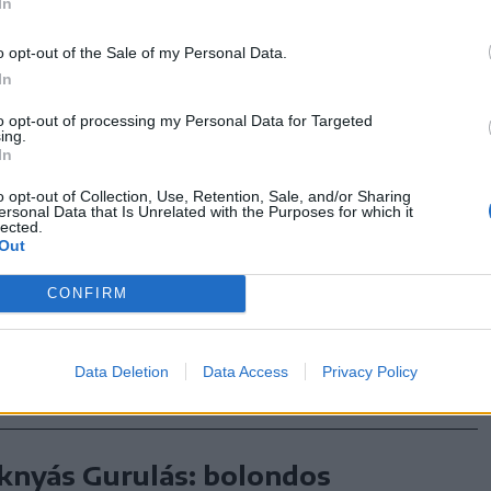
In
 ezer hektárnyi földön gazdálkodnak, és
millió eurós sertéstelep építésével készülnek
o opt-out of the Sale of my Personal Data.
 hogy saját terményeiket helyben dolgozzák
In
to opt-out of processing my Personal Data for Targeted
ing.
In
ászosuborka-leves | Repeta
o opt-out of Collection, Use, Retention, Sale, and/or Sharing
ersonal Data that Is Unrelated with the Purposes for which it
lected.
hűsítő kovászos uborkaleves a nyári napok
Out
issítőbb meglepetése.
CONFIRM
Data Deletion
Data Access
Privacy Policy
knyás Gurulás: bolondos