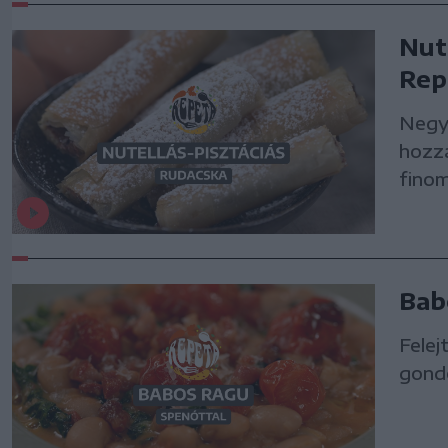
Nut
Rep
Negye
hozzá
finom
Bab
Felej
gondo