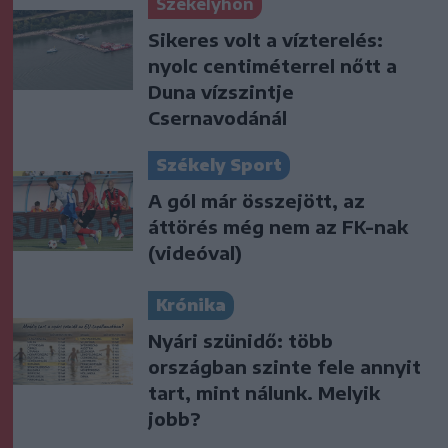
Székelyhon
Sikeres volt a vízterelés:
nyolc centiméterrel nőtt a
Duna vízszintje
Csernavodánál
Székely Sport
A gól már összejött, az
áttörés még nem az FK-nak
(videóval)
Krónika
Nyári szünidő: több
országban szinte fele annyit
tart, mint nálunk. Melyik
jobb?