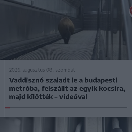
2026. augusztus 08., szombat
Vaddisznó szaladt le a budapesti
metróba, felszállt az egyik kocsira,
majd kilőtték – videóval