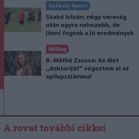
Székely Sport
Szabó István: négy vereség
után egyre nehezebb, de
jönni fognak a jó eredmények
Nőileg
B. Máthé Zsuzsa: Az élet
„doktoriját” végeztem el az
epilepsziámmal
A rovat további cikkei