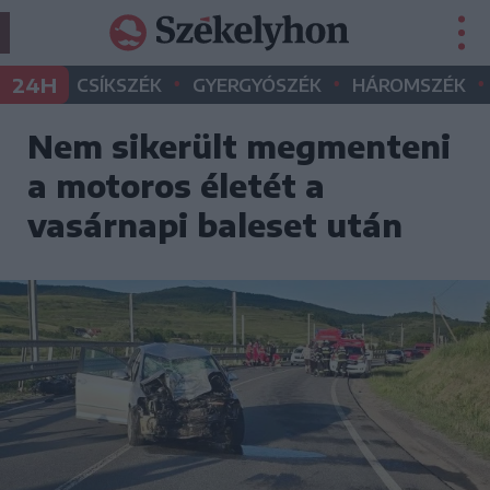
•
•
•
24H
CSÍKSZÉK
GYERGYÓSZÉK
HÁROMSZÉK
Nem sikerült megmenteni
a motoros életét a
vasárnapi baleset után