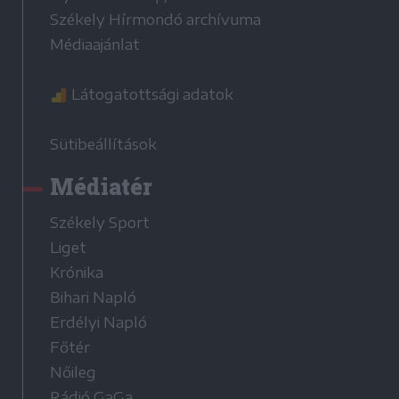
Székely Hírmondó archívuma
Médiaajánlat
Látogatottsági adatok
Sütibeállítások
Médiatér
Székely Sport
Liget
Krónika
Bihari Napló
Erdélyi Napló
Főtér
Nőileg
Rádió GaGa