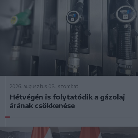
2026. augusztus 08., szombat
Hétvégén is folytatódik a gázolaj
árának csökkenése