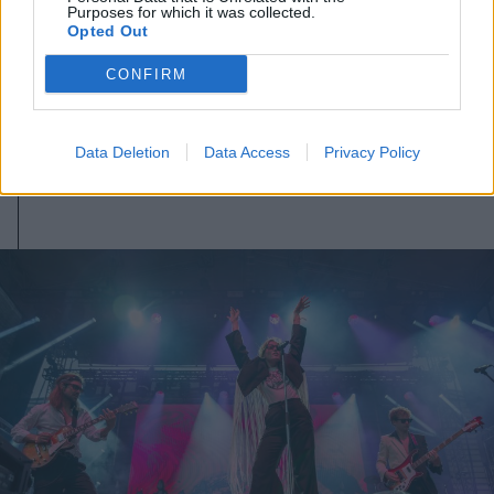
2026. augusztus 09., vasárnap
Purposes for which it was collected.
Opted Out
Sikeres volt a vízterelés: nyolc
CONFIRM
centiméterrel nőtt a Duna
vízszintje Csernavodánál
Data Deletion
Data Access
Privacy Policy